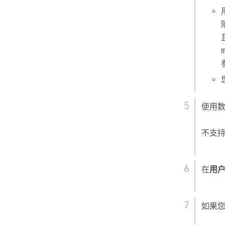
使用
不支
在
用
如果