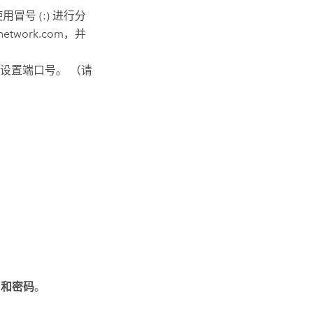
冒号 (:) 进行分
twork.com，并
设置端口号。 （请
名和密码
。