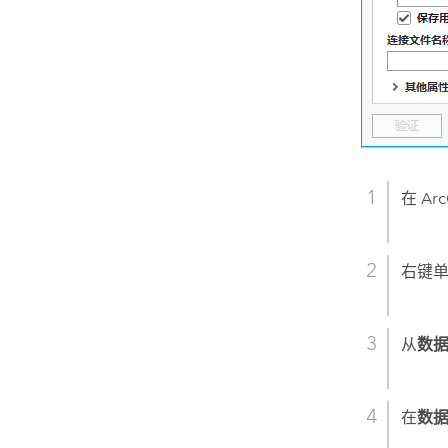
在
Arc
右键
从
数
在
数