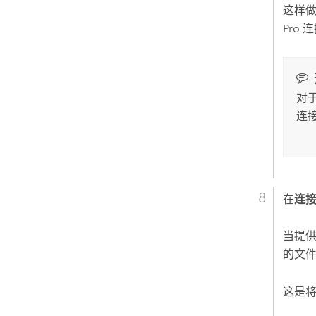
这样
Pro
连
对
连
在
连
当提
的文
这是