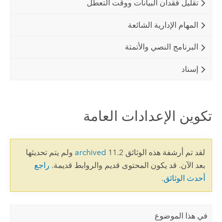
تقليل فقدان البيانات ووقت التعطل
المهام الإدارية الشائعة
البرنامج النصي والأتمتة
إسناد
تكوين الإعدادات العامة
لقد تم أرشفة هذه الوثائق 11.2
archived
ولم يتم تحديثها
بعد الآن. قد يكون المحتوى قديم والروابط قديمة.
راجع
أحدث الوثائق
.
في هذا الموضوع