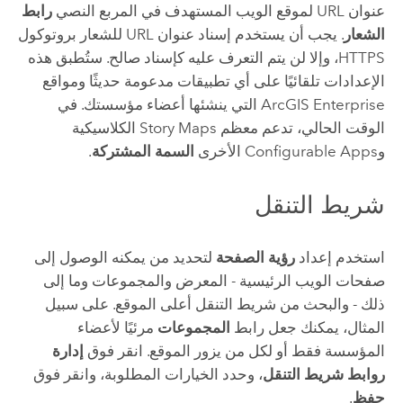
عنوان URL لموقع الويب المستهدف في المربع النصي
رابط
الشعار
.
يجب أن يستخدم إسناد عنوان URL للشعار بروتوكول
HTTPS، وإلا لن يتم التعرف عليه كإسناد صالح. ستُطبق هذه
الإعدادات تلقائيًا على أي تطبيقات مدعومة حديثًا ومواقع
ArcGIS Enterprise
التي ينشئها أعضاء مؤسستك.
في
الوقت الحالي، تدعم معظم
Story Maps
الكلاسيكية
وConfigurable Apps الأخرى
السمة المشتركة
.
شريط التنقل
استخدم إعداد
رؤية الصفحة
لتحديد من يمكنه الوصول إلى
صفحات الويب الرئيسية - المعرض والمجموعات وما إلى
ذلك - والبحث من شريط التنقل أعلى الموقع. على سبيل
المثال، يمكنك جعل رابط
المجموعات
مرئيًا لأعضاء
المؤسسة فقط أو لكل من يزور الموقع. انقر فوق
إدارة
روابط شريط التنقل
، وحدد الخيارات المطلوبة، وانقر فوق
حفظ
.