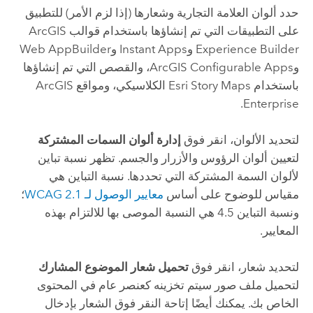
حدد ألوان العلامة التجارية وشعارها (إذا لزم الأمر) للتطبيق
على التطبيقات التي تم إنشاؤها باستخدام قوالب
ArcGIS
Experience Builder
و
Instant Apps
و
Web AppBuilder
و
ArcGIS Configurable Apps
، والقصص التي تم إنشاؤها
باستخدام
Esri Story Maps
الكلاسيكي، ومواقع
ArcGIS
.
Enterprise
لتحديد الألوان، انقر فوق
إدارة ألوان السمات المشتركة
لتعيين ألوان الرؤوس والأزرار والجسم. تظهر نسبة تباين
لألوان السمة المشتركة التي تحددها. نسبة التباين هي
مقياس للوضوح على أساس
معايير الوصول لـ WCAG 2.1
؛
ونسبة التباين 4.5 هي النسبة الموصى بها للالتزام بهذه
المعايير.
لتحديد شعار، انقر فوق
تحميل شعار الموضوع المشارك
لتحميل ملف صور سيتم تخزينه كعنصر عام في المحتوى
الخاص بك. يمكنك أيضًا إتاحة النقر فوق الشعار بإدخال