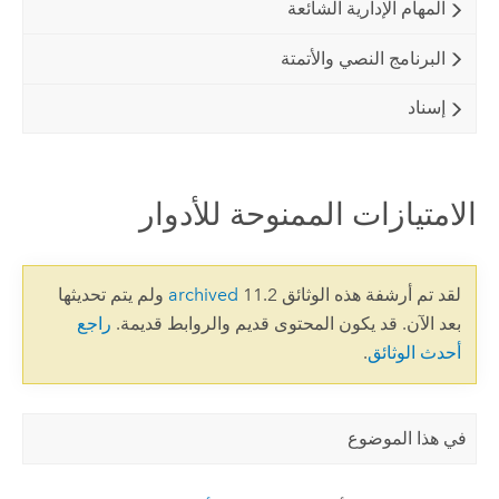
المهام الإدارية الشائعة
البرنامج النصي والأتمتة
إسناد
الامتيازات الممنوحة للأدوار
لقد تم أرشفة هذه الوثائق 11.2
archived
ولم يتم تحديثها
بعد الآن. قد يكون المحتوى قديم والروابط قديمة.
راجع
أحدث الوثائق
.
في هذا الموضوع