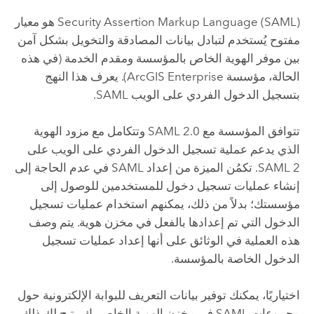
SAML
(
Security Assertion Markup Language
) هو معيار
مفتوح يُستخدم لتبادل بيانات المصادقة والتخويل بشكل آمن
بين موفر الهوية الخاص بالمؤسسة ومقدم الخدمة (في هذه
الحالة، مؤسسة
ArcGIS Enterprise
). يعرف هذا النهج
بتسجيل الدخول الفردي على الويب
SAML
.
تتوافق المؤسسة مع
SAML
2.0 وتتكامل مع مزود الهوية
الذي يدعم عملية تسجيل الدخول الفردي على الويب على
2. تكمُن الميزة من إعداد
SAML
SAML
في عدم الحاجة إلى
إنشاء عمليات تسجيل دخول للمستخدمين للوصول إلى
مؤسستك؛ بدلاً من ذلك، يمكنهم استخدام عمليات تسجيل
الدخول التي تم إعدادها بالفعل في مخزن هوية. يتم وصف
هذه العملية في الوثائق على أنها إعداد عمليات تسجيل
الدخول الخاصة بالمؤسسة.
اختياريًا، يمكنك توفير بيانات التعريف للبوابة الإلكترونية حول
مجموعات
SAML
في مخزن الهوية الخاص بك. يتيح لك ذلك