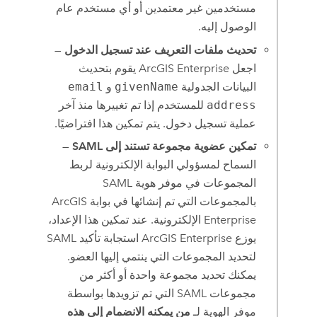
مستخدمين غير معتمدين أو أي مستخدم عام
الوصول إليه.
تحديث ملفات التعريف عند تسجيل الدخول
—
اجعل
ArcGIS Enterprise
يقوم بتحديث
البيانات الجدولية
givenName
و
email
address
للمستخدم إذا تم تغييرها منذ آخر
عملية تسجيل دخول. يتم تمكين هذا افتراضيًا.
تمكين عضوية مجموعة تستند إلى SAML
—
السماح لمسؤولي البوابة الإلكترونية لربط
المجموعات في موفر هوية SAML
بالمجموعات التي تم إنشائها في بوابة
ArcGIS
Enterprise
الإلكترونية. عند تمكين هذا الإعداد،
يوزع
ArcGIS Enterprise
استجابة تأكيد SAML
لتحديد المجموعات التي ينتمي إليها العضو.
يمكنك تحديد مجموعة واحدة أو أكثر من
مجموعات
SAML
التي تم تزويدها بواسطة
موفر الهوية لـ
من يمكنه الانضمام إلى هذه