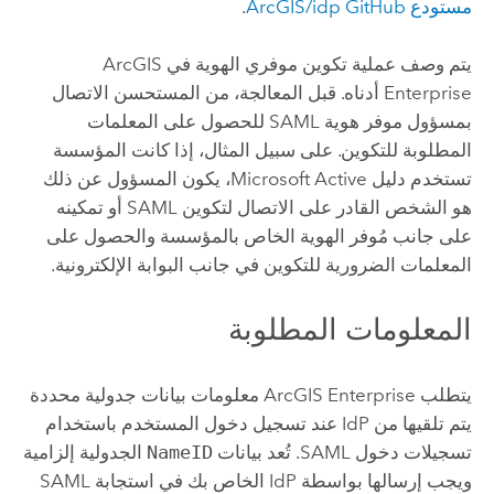
مستودع ArcGIS/idp GitHub
.
يتم وصف عملية تكوين موفري الهوية في
ArcGIS
Enterprise
أدناه. قبل المعالجة، من المستحسن الاتصال
بمسؤول موفر هوية SAML للحصول على المعلمات
المطلوبة للتكوين.
على سبيل المثال، إذا كانت المؤسسة
تستخدم دليل Microsoft Active، يكون المسؤول عن ذلك
هو الشخص القادر على الاتصال لتكوين SAML أو تمكينه
على جانب مُوفر الهوية الخاص بالمؤسسة والحصول على
المعلمات الضرورية للتكوين في جانب البوابة الإلكترونية.
المعلومات المطلوبة
يتطلب
ArcGIS Enterprise
معلومات بيانات جدولية محددة
يتم تلقيها من IdP عند تسجيل دخول المستخدم باستخدام
تسجيلات دخول
SAML
. تُعد بيانات
NameID
الجدولية إلزامية
ويجب إرسالها بواسطة IdP الخاص بك في استجابة
SAML