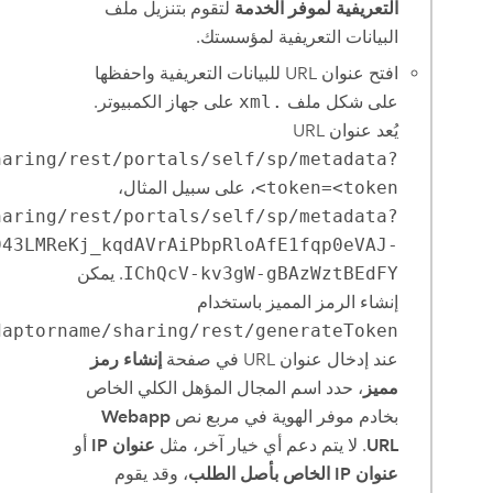
التعريفية لموفر الخدمة
لتقوم بتنزيل ملف
البيانات التعريفية لمؤسستك.
افتح عنوان URL للبيانات التعريفية واحفظها
على شكل ملف
.xml
على جهاز الكمبيوتر.
يُعد عنوان URL
haring/rest/portals/self/sp/metadata?
token=<token>
، على سبيل المثال،
haring/rest/portals/self/sp/metadata?
943LMReKj_kqdAVrAiPbpRloAfE1fqp0eVAJ-
IChQcV-kv3gW-gBAzWztBEdFY
. يمكن
إنشاء الرمز المميز باستخدام
daptorname/sharing/rest/generateToken
عند إدخال عنوان URL في صفحة
إنشاء رمز
مميز
، حدد اسم المجال المؤهل الكلي الخاص
بخادم موفر الهوية في مربع نص
Webapp
URL
. لا يتم دعم أي خيار آخر، مثل
عنوان IP
أو
عنوان IP الخاص بأصل الطلب
، وقد يقوم