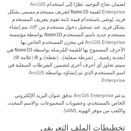
لضمان نجاح التوحيد. نظرًا إلى استخدام
ArcGIS
Enterprise
لقيمة
NameID
لتعريف مستخدم مسمى بشكل
فريد، يُوصَى باستخدام قيمة ثابتة تقوم بتعريف المستخدم
بشكل فريد. عند تسجيل دخول مستخدم من IdP، يتم إنشاء
مستخدم جديد باسم المستخدم
NameID
بواسطة مؤسسة
ArcGIS Enterprise
في مخزن المستخدم الخاص بها.
الأحرف المسموح بها للقيمة المُرسلة بواسطة
NameID
هي
أبجدية رقمية، _ (شرطة سفلية)، . (نقطة)، و @ (علامة @).
سيتم تجاوز أي أحرف أخرى لتضمين الشرطات السفلية في
اسم المستخدم الذي تم إنشاؤه بواسطة
ArcGIS
.
Enterprise
يدعم
ArcGIS Enterprise
تدفق عنوان البريد الإلكتروني
الخاص بالمستخدم، وعضويات المجموعات، والاسم المحدد،
واللقب من موفر الهوية
SAML
.
تخطيطات الملف التعريفي