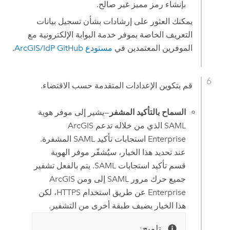
بإنشاء رمز مميز غير صالح.
يمكنك العثور على إرشادات بشأن تسجيل بيانات
التعريف الخاصة بموفر خدمة البوابة الإلكترونية مع
الموفرين المعتمدين في
مستودع ArcGIS/IdP GitHub
.
قم بتكوين الإعدادات المتقدمة حسب الاقتضاء.
السماح بالتأكيد المشفر
—يشير إلى موفر هوية
SAML الذي من خلاله تدعم
ArcGIS
Enterprise
استجابات تأكيد SAML المشفرة.
عند تحديد هذا الخيار، سيُشفّر موفر الهوية
قسم تأكيد استجابات SAML. يتم بالفعل تشفير
جميع حرك مرور SAML إلى ومن
ArcGIS
Enterprise
عن طريق استخدام HTTPS، لكن
هذا الخيار يضيف طبقة أخرى من التشفير.
تلميح: