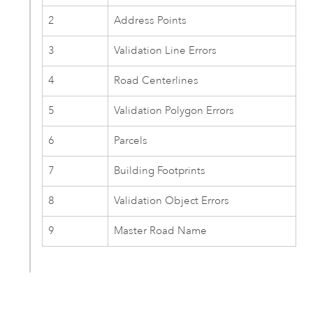
2
Address Points
3
Validation Line Errors
4
Road Centerlines
5
Validation Polygon Errors
6
Parcels
7
Building Footprints
8
Validation Object Errors
9
Master Road Name