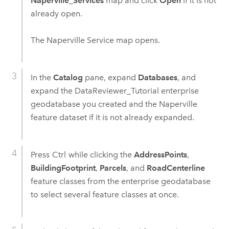
Naperville_Services
map and click
Open
if it is not
already open.
The Naperville Service map opens.
In the
Catalog
pane, expand
Databases
, and
expand the DataReviewer_Tutorial enterprise
geodatabase you created and the Naperville
feature dataset if it is not already expanded.
Press
Ctrl
while clicking the
AddressPoints
,
BuildingFootprint
,
Parcels
, and
RoadCenterline
feature classes from the enterprise geodatabase
to select several feature classes at once.