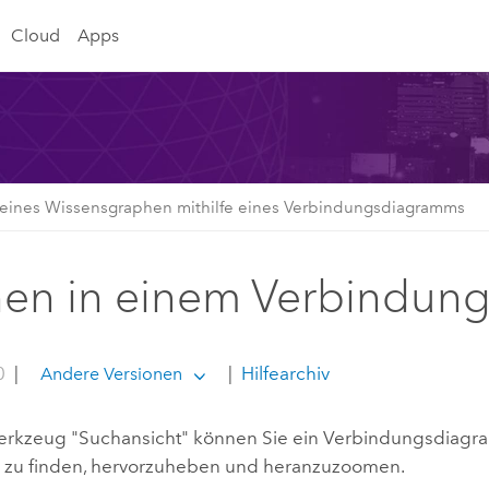
Cloud
Apps
eines Wissensgraphen mithilfe eines Verbindungsdiagramms
en in einem Verbindun
0
|
|
Hilfearchiv
Andere Versionen
erkzeug "Suchansicht" können Sie ein Verbindungsdiag
 zu finden, hervorzuheben und heranzuzoomen.