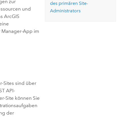
gen zur
des primären Site-
Ressourcen und
Administrators
as
ArcGIS
eine
r
Manager-App im
r
-Sites sind über
ST API
-
er
-Site können Sie
trationsaufgaben
ung der