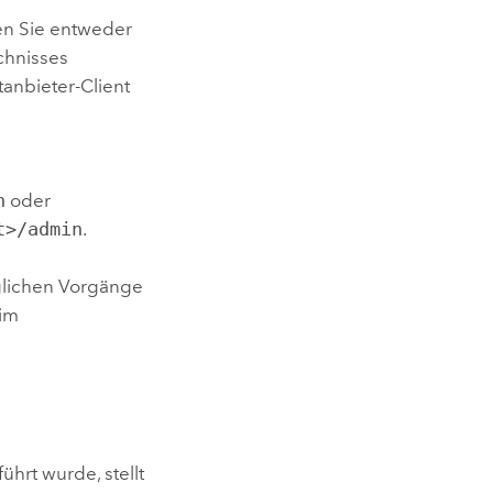
n Sie entweder
chnisses
anbieter-Client
n
oder
t>/admin
.
glichen Vorgänge
 im
hrt wurde, stellt