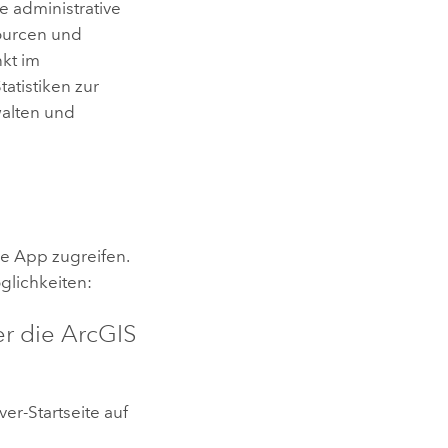
ne administrative
ourcen und
kt im
atistiken zur
alten und
ie App zugreifen.
glichkeiten:
r die
ArcGIS
ver
-Startseite auf