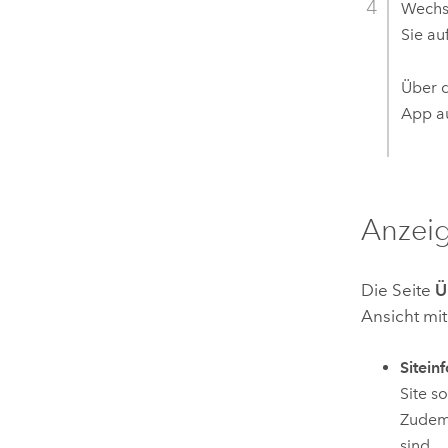
Wechs
Sie au
Über d
App au
Anzeig
Die Seite
Ü
Ansicht mit
Sitein
Site s
Zudem 
sind.