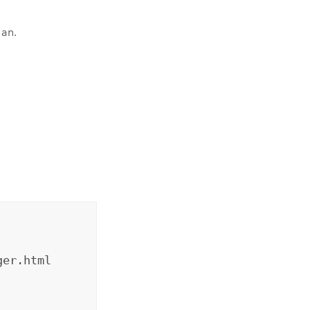
 an.
ger.html