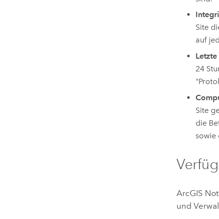
Integr
Site d
auf j
Letzte
24 Stu
"Proto
Compu
Site g
die Be
sowie 
Verfüg
ArcGIS Not
und Verwal