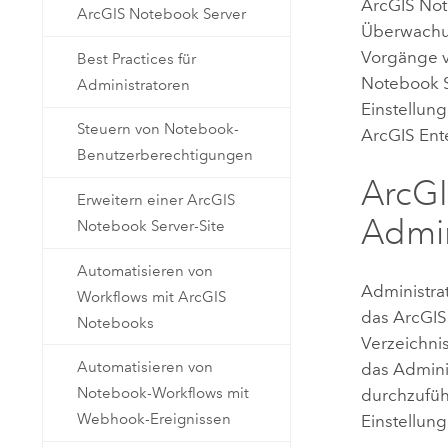
ArcGIS Not
ArcGIS Notebook Server
Überwachun
Vorgänge 
Best Practices für
Notebook 
Administratoren
Einstellun
Steuern von Notebook-
ArcGIS Ent
Benutzerberechtigungen
ArcGI
Erweitern einer ArcGIS
Admin
Notebook Server-Site
Automatisieren von
Administra
Workflows mit ArcGIS
das
ArcGIS
Notebooks
Verzeichnis
Automatisieren von
das Admini
Notebook-Workflows mit
durchzufüh
Webhook-Ereignissen
Einstellung