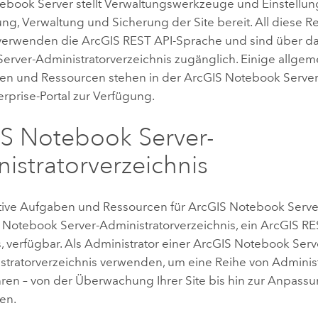
ebook Server
stellt Verwaltungswerkzeuge und Einstellun
g, Verwaltung und Sicherung der Site bereit. All diese 
verwenden die
ArcGIS REST API
-Sprache und sind über d
Server
-Administratorverzeichnis zugänglich. Einige allgem
gen und Ressourcen stehen in der
ArcGIS Notebook Serve
erprise
-Portal zur Verfügung.
S Notebook Server
-
istratorverzeichnis
tive Aufgaben und Ressourcen für
ArcGIS Notebook Serve
 Notebook Server
-Administratorverzeichnis, ein
ArcGIS RE
, verfügbar. Als Administrator einer
ArcGIS Notebook Serv
stratorverzeichnis verwenden, um eine Reihe von Adminis
ren – von der Überwachung Ihrer Site bis hin zur Anpass
en.