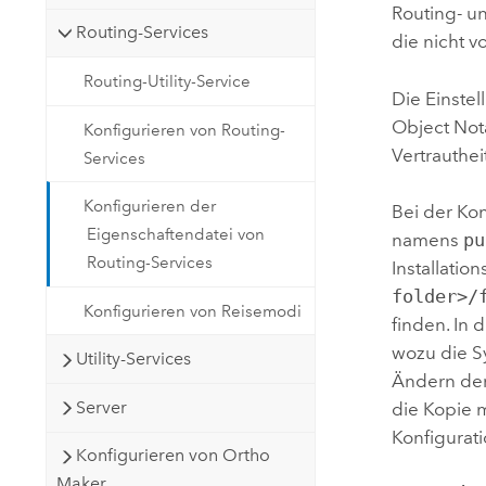
Routing- u
Routing-Services
die nicht 
Routing-Utility-Service
Die Einste
Object Not
Konfigurieren von Routing-
Vertrauthe
Services
Konfigurieren der
Bei der Ko
Eigenschaftendatei von
namens
pu
Routing-Services
Installatio
folder>/
Konfigurieren von Reisemodi
finden. In 
wozu die S
Utility-Services
Ändern der
Server
die Kopie m
Konfigurat
Konfigurieren von Ortho
Maker