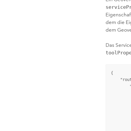
serviceP
Eigenschaf
dem die Ei
dem Geover
Das Servic
toolProp
{

    "
rou
        
        
        
         
        
         
         