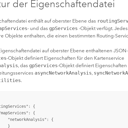
tur der Eigenschaftendatei
chaftendatei enthält auf oberster Ebene das
routingSer
apServices
- und das
gpServices
-Objekt verfügt. Jedes
re Objekte enthalten, die einen bestimmten Routing-Servic
 Eigenschaftendatei auf oberster Ebene enthaltenen JSON
ces
-Objekt definiert Eigenschaften für den Kartenservice
nalysis
, das
gpServices
-Objekt definiert Eigenschaften 
itungsservices
asyncNetworkAnalysis
,
syncNetwork
tilities
.
tingServices
": {

"
mapServices
": {

    "
networkAnalysis
": {

   }
