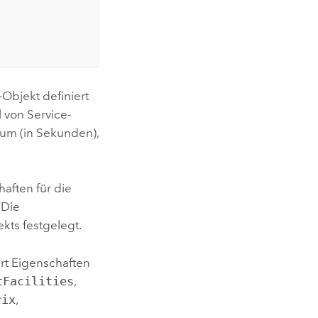
-Objekt definiert
 von Service-
aum (in Sekunden),
haften für die
. Die
ekts festgelegt.
rt Eigenschaften
tFacilities
,
rix
,