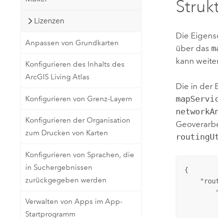
Struk
Lizenzen
Die Eigens
Anpassen von Grundkarten
über das
m
kann weite
Konfigurieren des Inhalts des
ArcGIS Living Atlas
Die in der
mapServi
Konfigurieren von Grenz-Layern
networkA
Konfigurieren der Organisation
Geoverarbe
zum Drucken von Karten
routingU
Konfigurieren von Sprachen, die
in Suchergebnissen
{

zurückgegeben werden
    "
rou
        
Verwalten von Apps im App-
        
Startprogramm
         