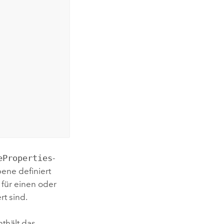
eProperties
-
bene definiert
 für einen oder
t sind.
thält das