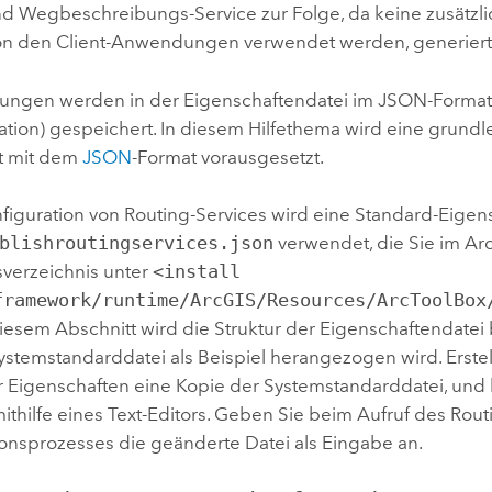
nd Wegbeschreibungs-Service zur Folge, da keine zusätzl
von den Client-Anwendungen verwendet werden, generier
llungen werden in der Eigenschaftendatei im JSON-Format 
ation) gespeichert. In diesem Hilfethema wird eine grund
it mit dem
JSON
-Format vorausgesetzt.
nfiguration von Routing-Services wird eine Standard-Eigen
blishroutingservices.json
verwendet, die Sie im
Ar
nsverzeichnis unter
<install
framework/runtime/ArcGIS/Resources/ArcToolBox
diesem Abschnitt wird die Struktur der Eigenschaftendatei
ystemstandarddatei als Beispiel herangezogen wird. Erste
 Eigenschaften eine Kopie der Systemstandarddatei, und 
ithilfe eines Text-Editors. Geben Sie beim Aufruf des Rout
ionsprozesses die geänderte Datei als Eingabe an.