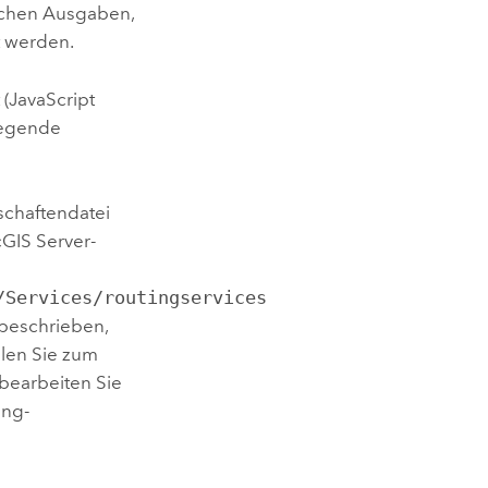
ichen Ausgaben,
t werden.
(JavaScript
legende
schaftendatei
cGIS Server
-
/Services/routingservices
 beschrieben,
llen Sie zum
bearbeiten Sie
ing-