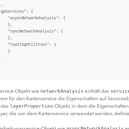
,

"
gpServices
": {

    "
asyncNetworkAnalysis
": {

   },

    "
syncNetworkAnalysis
": {

   },

    "
routingUtilities
": {

   }



service-Objekt wie
networkAnalysis
enthält das
servic
dem für den Kartenservice die Eigenschaften auf Servicee
e das
layerProperties
-Objekt, in dem die Eigenschaften
yer, die von dem Kartenservice verwendet werden, definier
arbeitungsservice-Objekt wie
asyncNetworkAnalysis
en