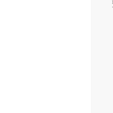
        }
        
        
        
         
        
         
         
        
        
         
        
         
         
        
        
         
        
         
         