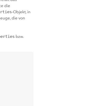
ce die
erties
-Objekt, in
euge, die von
perties
bzw.