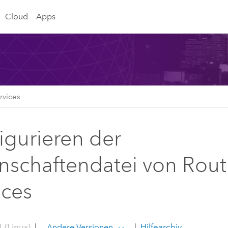
Cloud
Apps
rvices
igurieren der
nschaftendatei von Rout
ices
 (Linux)
|
|
Hilfearchiv
Andere Versionen