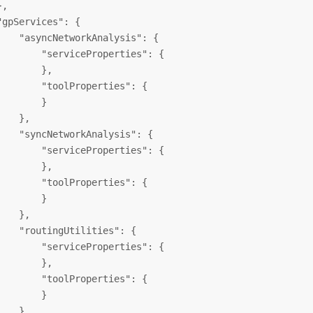
,

"
gpServices
": {

    "
asyncNetworkAnalysis
": {

        "
serviceProperties
": {

       },

        "
toolProperties
": {

       }

   },

    "
syncNetworkAnalysis
": {

        "
serviceProperties
": {

       },

        "
toolProperties
": {

       }

   },

    "
routingUtilities
": {

        "
serviceProperties
": {

       },

        "
toolProperties
": {

       }

   }
