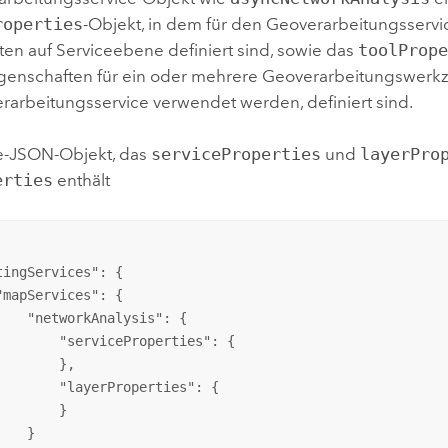
roperties
-Objekt, in dem für den Geoverarbeitungsservi
ten auf Serviceebene definiert sind, sowie das
toolProp
genschaften für ein oder mehrere Geoverarbeitungswerkz
arbeitungsservice verwendet werden, definiert sind.
e-JSON-Objekt, das
serviceProperties
und
layerPro
erties
enthält
tingServices
": {

"
mapServices
": {

    "
networkAnalysis
": {

        "
serviceProperties
": {

       },

        "
layerProperties
": {

       }

   }
