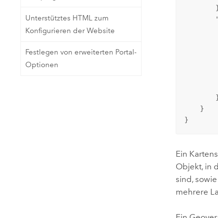
        }
Unterstütztes HTML zum
        
Konfigurieren der Website
        
         
Festlegen von erweiterten Portal-
        
         
Optionen
        
         
        }
    }

}
Ein Karten
Objekt, in 
sind, sowi
mehrere La
Ein Geover