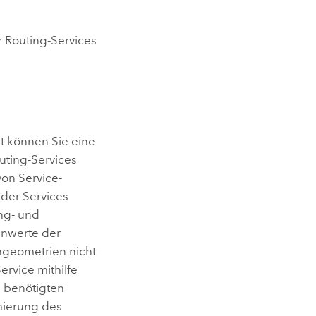
r Routing-Services
t können Sie eine
uting-Services
von Service-
 der Services
ng- und
enwerte der
geometrien nicht
rvice mithilfe
e benötigten
mierung des