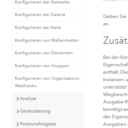
Konfigurieren der Startseite
Konfigurieren der Galerie
Geben Sie 
an.
Konfigurieren der Karte
Zusät
Konfigurieren von Maßeinheiten
Konfigurieren von Elementen
Bei der Ko
Eigenschaft
Konfigurieren von Gruppen
enthält. D
Konfigurieren von Organisations-
Instanzen 
Webhooks
unterstütz
Wegbeschre
Analyse
Ausgabe-R
benötigt w
Geokodierung
der Eigens
Positionsfreigabe
Ausgaben z