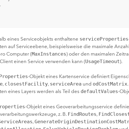


alb eines Serviceobjekts enthaltene
serviceProperties
ten auf Serviceebene, beispielsweise die maximale Anzahl
pro Computer (
MaxInstances
) oder den maximalen Zeitr
 Client einen Service verwenden kann (
UsageTimeout
).
Properties
-Objekt eines Kartenservice definiert Eigensc
e
,
closestFacility
,
serviceArea
und
odCostMatrix
ten eines Layers werden als Teil des
defaultValues
-Obj
roperties
-Objekt eines Geoverarbeitungsservice definie
overarbeitungswerkzeuge, z. B.
FindRoutes
,
FindCloses
ServiceAreas
,
GenerateOriginDestinationCostMat
ationAllocation
,
SolveVehicleRoutingProblem
und