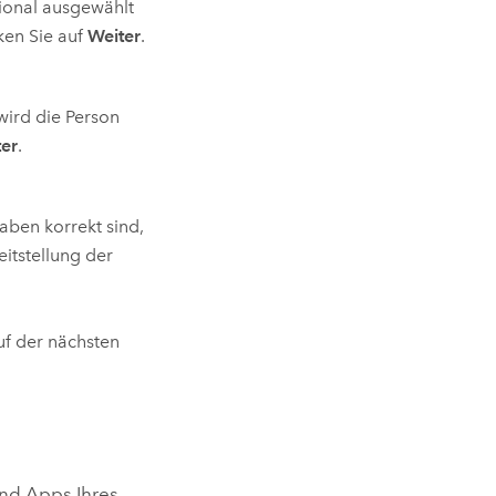
ional
ausgewählt
ken Sie auf
Weiter
.
wird die Person
ter
.
aben korrekt sind,
itstellung der
uf der nächsten
 und Apps Ihres