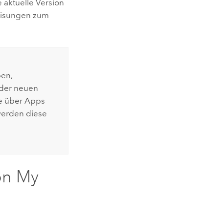
 aktuelle Version
eisungen zum
en,
 der neuen
se über Apps
 werden diese
von My