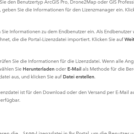
Sie den Benutzertyp
ArcGIS Pro
,
Drone2Map
oder
GIS Profess
 geben Sie die Informationen für den Lizenzmanager ein. Klic
Sie Informationen zu dem Endbenutzer ein. Als Endbenutzer 
hnet, die die Portal-Lizenzdatei importiert. Klicken Sie auf
Wei
üfen Sie die Informationen für die Lizenzdatei. Wenn alle Ang
wählen Sie
Herunterladen
oder
E-Mail
als Methode für die Bere
datei aus, und klicken Sie auf
Datei erstellen
.
zenzdatei ist für den Download oder den Versand per E-Mail a
verfügbar.
ieren die
.json
-Lizenzdatei in Ihr Portal, um die Benutzer