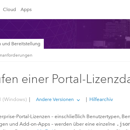
Cloud
Apps
on und Bereitstellung
emanforderungen
fen einer Portal-Lizenzd
1 (Windows)
|
|
Hilfearchiv
Andere Versionen
erprise
-Portal-Lizenzen – einschließlich Benutzertypen, Be
gen und Add-on-Apps – werden über eine einzelne
.jso