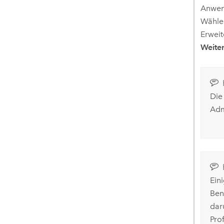
Anwend
Wählen
Erweit
Weite
Die
Adm
Ein
Ben
dar
Pro