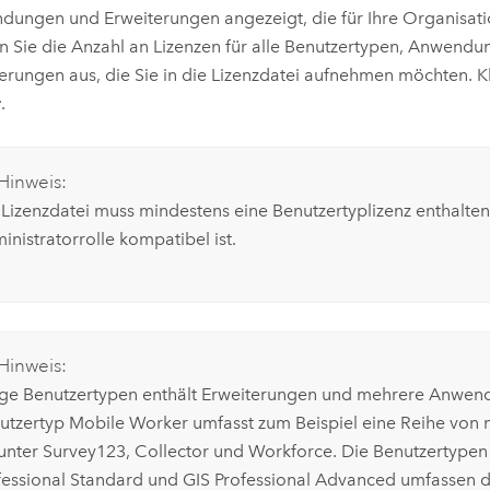
ungen und Erweiterungen angezeigt, die für Ihre Organisati
 Sie die Anzahl an Lizenzen für alle Benutzertypen, Anwend
erungen aus, die Sie in die Lizenzdatei aufnehmen möchten. Kl
r
.
Hinweis:
 Lizenzdatei muss mindestens eine Benutzertyplizenz enthalten,
inistratorrolle kompatibel ist.
Hinweis:
ige Benutzertypen enthält Erweiterungen und mehrere Anwen
utzertyp
Mobile Worker
umfasst zum Beispiel eine Reihe von 
unter
Survey123
,
Collector
und
Workforce
. Die Benutzertype
fessional Standard
und
GIS Professional Advanced
umfassen di