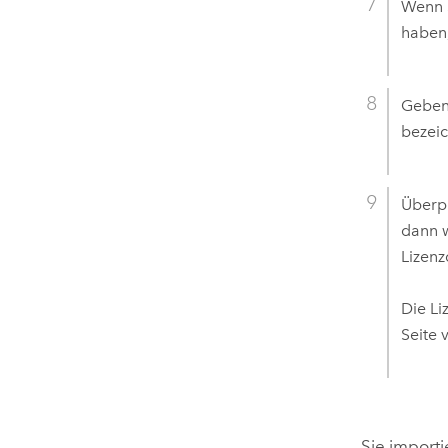
Wenn 
haben,
Geben 
bezeic
Überpr
dann 
Lizenz
Die Li
Seite 
Sie import