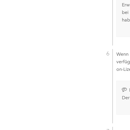
Erw
bei
hab
Wenn 
verfüg
on-Li
Der