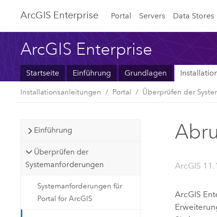
ArcGIS Enterprise
Portal
Servers
Data Stores
ArcGIS Enterprise
Startseite
Einführung
Grundlagen
Installati
Installationsanleitungen
Portal
Überprüfen der Syst
Abru
Einführung
Überprüfen der
Systemanforderungen
ArcGIS 11.
Systemanforderungen für
ArcGIS Ent
Portal for ArcGIS
Erweiterun