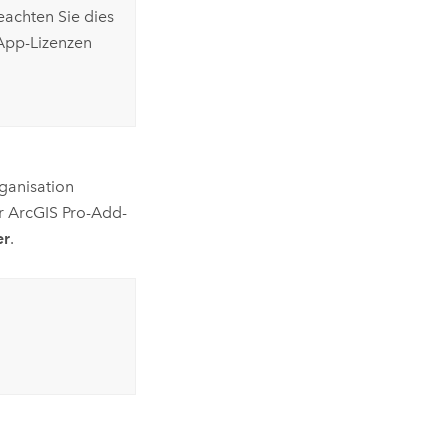
eachten Sie dies
App-Lizenzen
rganisation
er
ArcGIS Pro
-Add-
er
.