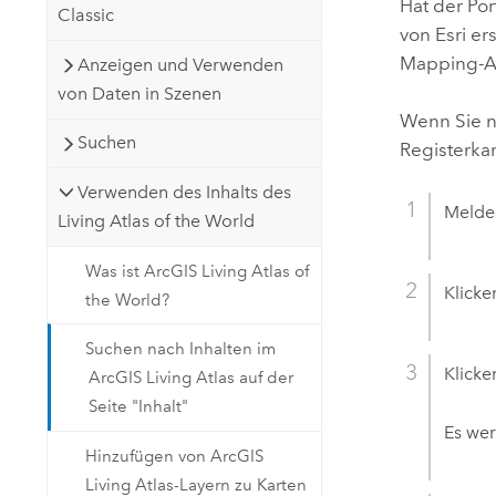
Hat der Po
Classic
von
Esri
ers
Mapping-
Anzeigen und Verwenden
von Daten in Szenen
Wenn Sie 
Suchen
Registerka
Verwenden des Inhalts des
Melden
Living Atlas of the World
Was ist ArcGIS Living Atlas of
Klicke
the World?
Suchen nach Inhalten im
Klicke
ArcGIS Living Atlas auf der
Seite "Inhalt"
Es we
Hinzufügen von ArcGIS
Living Atlas-Layern zu Karten