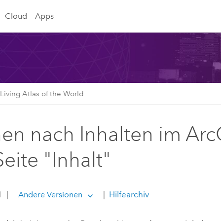
Cloud
Apps
iving Atlas of the World
en nach Inhalten im ArcG
eite "Inhalt"
1
|
|
Hilfearchiv
Andere Versionen