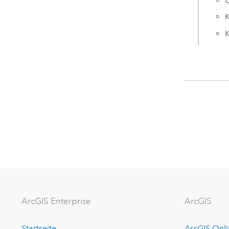
U
K
K
ArcGIS Enterprise
ArcGIS
Startseite
ArcGIS Onl