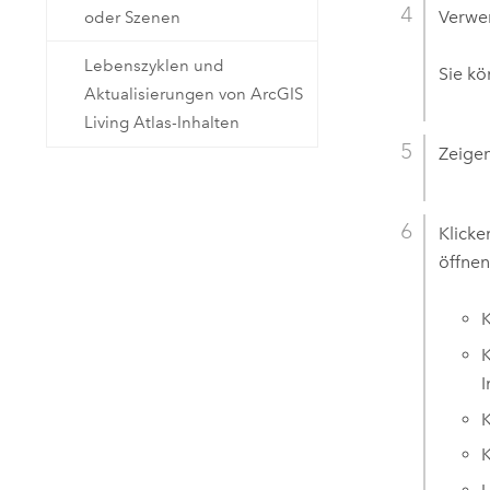
Verwen
oder Szenen
Lebenszyklen und
Sie kö
Aktualisierungen von ArcGIS
Living Atlas-Inhalten
Zeigen
Klicke
öffnen
K
K
I
K
K