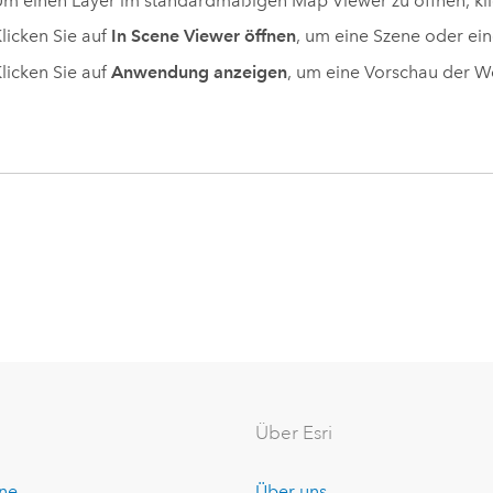
m einen Layer im standardmäßigen Map Viewer zu öffnen, kli
licken Sie auf
In Scene Viewer öffnen
, um eine Szene oder ein
licken Sie auf
Anwendung anzeigen
, um eine Vorschau der 
Über Esri
ine
Über uns