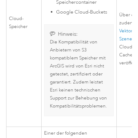
Speichercontainer
Google Cloud
-Buckets
Über das
Cloud-
zudem 
Speicher
Vektorka
Hinweis:
Szenen-
Die Kompatibilität von
Cloud-S
Anbietern von
S3
Cache re
kompatiblem Speicher mit
veröffent
ArcGIS wird von
Esri
nicht
getestet, zertifiziert oder
garantiert. Zudem leistet
Esri
keinen technischen
Support zur Behebung von
Kompatibilitätsproblemen.
Einer der folgenden