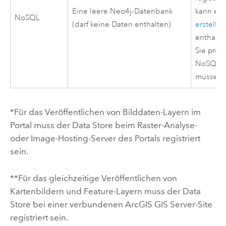
Eine leere
Neo4j
-Datenbank
kann ei
NoSQL
(darf keine Daten enthalten)
erstellt
enthalte
Sie pro 
NoSQL-Da
müssen.
*Für das Veröffentlichen von Bilddaten-Layern im
Portal muss der Data Store beim Raster-Analyse-
oder Image-Hosting-Server des Portals registriert
sein.
**Für das gleichzeitige Veröffentlichen von
Kartenbildern und Feature-Layern muss der Data
Store bei einer verbundenen
ArcGIS GIS Server
-Site
registriert sein.