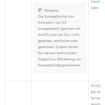
GeoAnaly
oder in
Hinweis:
Die Kompatibilität von
Anbietern von
S3
kompatiblem Speicher mit
ArcGIS wird von
Esri
nicht
getestet, zertifiziert oder
garantiert. Zudem leistet
Esri
keinen technischen
Support zur Behebung von
Kompatibilitätsproblemen.
NoSQL-D
bei der
Server
-S
registrie