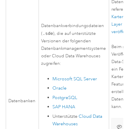
Datenba
referenz
Kartenbi
Layer gle
Datenbankverbindungsdateien
veröffen
(
.sde
), die auf unterstützte
Versionen der folgenden
Beim gle
Datenbankmanagementsysteme
Veröffen
oder Cloud Data Warehouses
Data-St
zugreifen:
ein Feat
Kartenbi
Microsoft SQL Server
Feature-
Oracle
erstellt,
PostgreSQL
Datenba
Datenbanken
kann.
SAP HANA
Unterstützte
Cloud Data
Warehouses
Hi