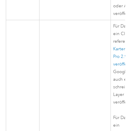
oder
Arc
veröffent
Für Data
ein Clo
referenz
Kartenbi
Pro
2.9 o
veröffen
Google 
auch ei
schreibg
Layer a
veröffent
Für Data
ein