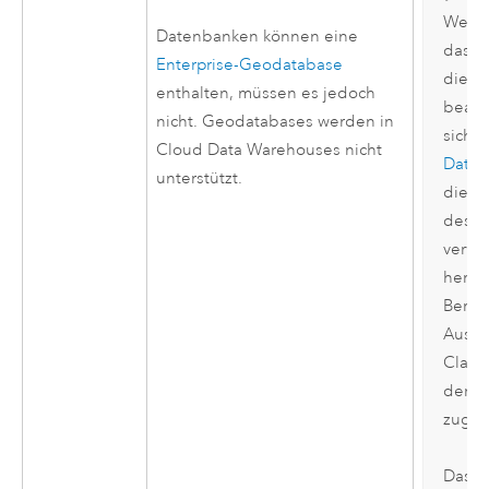
Wenn 
Datenbanken können eine
dass 
Enterprise-Geodatabase
diese
enthalten, müssen es jedoch
bearbe
nicht. Geodatabases werden in
sicher
Cloud Data Warehouses nicht
Daten
unterstützt.
die S
des D
verwe
herge
Berec
Auswä
Class
der D
zugew
Das gl