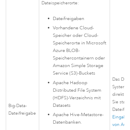
Dateispeicherorte:
Dateifreigaben
Vorhandene Cloud-
Speicher oder Cloud-
Speicherorte in
Microsoft
Azure
BLOB-
Speichercontainern oder
Amazon Simple Storage
Service (S3)
-Buckets
Das Data
Apache Hadoop
Systemel
Distributed File System
direkt 
(HDFS)
-Verzeichnis mit
Sie stat
Datasets
Big-Data-
Dateifre
Dateifreigabe
Apache Hive
-Metastore-
Eingabe
Datenbanken.
von Aus