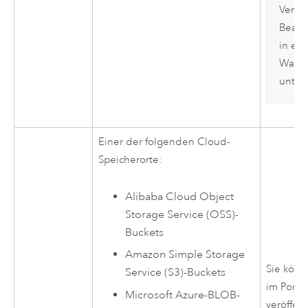
Veröf
Bearb
in ei
Wareh
unters
Einer der folgenden Cloud-
Speicherorte:
Alibaba Cloud Object
Storage Service (OSS)
-
Buckets
Amazon Simple Storage
Sie könn
Service (S3)
-Buckets
im Porta
Microsoft Azure
-BLOB-
veröffent