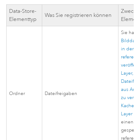
Data-Store-
Zweck d
Was Sie registrieren können
Elementtyp
Elemen
Sie habe
Bilddate
in der D
referenzi
veröffen
Layer, d
Dateifre
aus
ArcG
Ordner
Dateifreigaben
zu veröf
Kachel-L
Layer
od
einen in
gespeic
referenzi