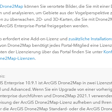
 Drone2Map
können Sie verortete Bilder, die Sie mit einer
ren und analysieren, um Gebiete aus der Vogelperspektive
 zu überwachen. 2D- und 3D-Karten, die Sie mit
Drone2
ArcGIS Enterprise
-Portal freigegeben werden.
p
erfordert eine Add-on-Lizenz und
zusätzliche Installation
 von
Drone2Map
benötigt jedes Portal-Mitglied eine Lize
ten der Lizenzierung über das Portal finden Sie unter
Konf
one2Map
-Lizenzen
.
is:
S Enterprise
10.9.1 ist
ArcGIS Drone2Map
in zwei Lizenzst
 und Advanced. Wenn Sie ein Upgrade von einer vorherig
nterprise
durchführen und
Drone2Map
2021.1 verwenden
eisung der
ArcGIS Drone2Map
-Lizenz aufheben und Ihren
r die
ArcGIS Drone2Map
Standard- oder die
ArcGIS Dro