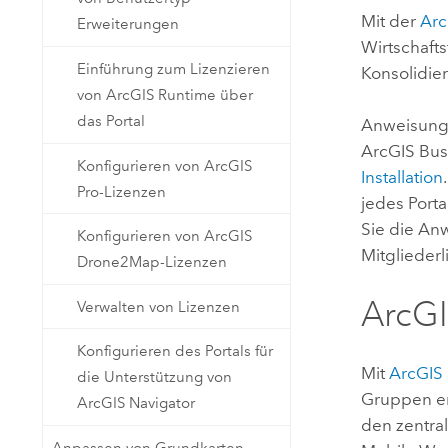
Mit der
Arc
Erweiterungen
Wirtschaft
Einführung zum Lizenzieren
Konsolidie
von ArcGIS Runtime über
das Portal
Anweisunge
ArcGIS Bus
Konfigurieren von ArcGIS
Installation
Pro-Lizenzen
jedes Port
Sie die An
Konfigurieren von ArcGIS
Mitgliederl
Drone2Map-Lizenzen
ArcGI
Verwalten von Lizenzen
Konfigurieren des Portals für
Mit
ArcGIS
die Unterstützung von
Gruppen er
ArcGIS Navigator
den zentra
Anpassen von Grundkarten