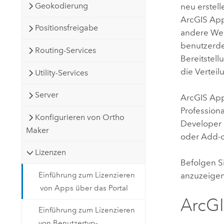
Geokodierung
neu erstel
ArcGIS App
Positionsfreigabe
andere Wer
benutzerdef
Routing-Services
Bereitstell
die Vertei
Utility-Services
Server
ArcGIS Ap
Professiona
Konfigurieren von Ortho
Developer 
Maker
oder Add-o
Lizenzen
Befolgen S
Einführung zum Lizenzieren
anzuzeigen
von Apps über das Portal
ArcGI
Einführung zum Lizenzieren
von Benutzertyp-