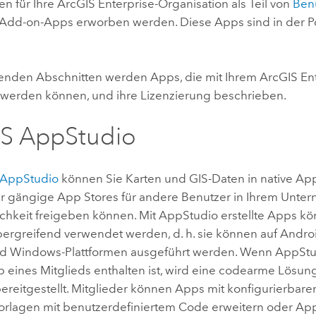
n für Ihre
ArcGIS Enterprise
-Organisation als Teil von
Ben
s Add-on-Apps erworben werden. Diese Apps sind in der Po
genden Abschnitten werden Apps, die mit Ihrem
ArcGIS En
werden können, und ihre Lizenzierung beschrieben.
IS AppStudio
 AppStudio
können Sie Karten und GIS-Daten in native Ap
er gängige App Stores für andere Benutzer in Ihrem Unte
ichkeit freigeben können. Mit
AppStudio
erstellte Apps k
bergreifend verwendet werden, d. h. sie können auf
Andro
nd
Windows
-Plattformen ausgeführt werden. Wenn
AppStu
p eines Mitglieds enthalten ist, wird eine codearme Lösun
ereitgestellt. Mitglieder können Apps mit konfigurierbar
 Vorlagen mit benutzerdefiniertem Code erweitern oder Ap