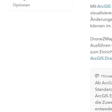
Optionen
Mit
ArcGIS
visualisie
Änderungen
können im
Drone2Ma
Ausführen
zum Einrich
ArcGIS Dr
Hinwe
Ab
ArcGI
Standard
ArcGIS E
die Zuw
entwede