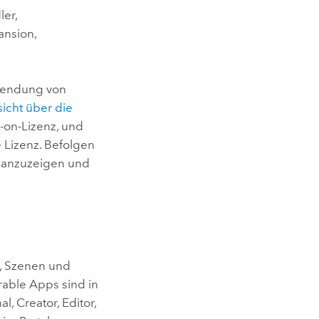
ler,
ansion,
wendung von
icht über die
on-Lizenz, und
 Lizenz. Befolgen
s anzuzeigen und
, Szenen und
rable Apps
sind in
nal
,
Creator
,
Editor
,