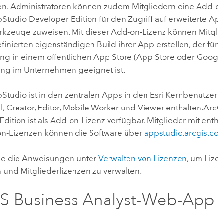
len. Administratoren können zudem Mitgliedern eine Add-o
Studio Developer Edition
für den Zugriff auf erweiterte 
kzeuge zuweisen. Mit dieser Add-on-Lizenz können Mitgl
inierten eigenständigen Build ihrer App erstellen, der für
ung in einem öffentlichen App Store (
App Store
oder
Googl
lung im Unternehmen geeignet ist.
pStudio
ist in den zentralen Apps in den
Esri
Kernbenutzer
l
,
Creator
,
Editor
,
Mobile Worker
und
Viewer
enthalten.
Arc
Edition
ist als Add-on-Lizenz verfügbar. Mitglieder mit en
n-Lizenzen können die Software über
appstudio.arcgis.c
ie die Anweisungen unter
Verwalten von Lizenzen
, um Liz
 und Mitgliederlizenzen zu verwalten.
S Business Analyst
-Web-App