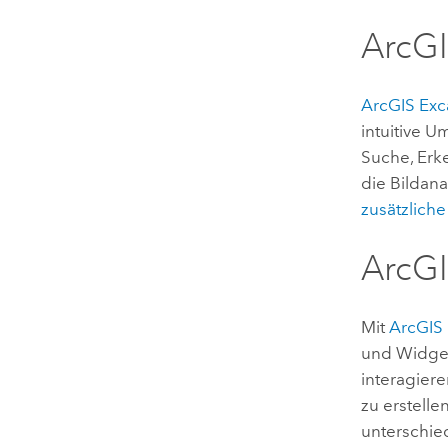
ArcGI
ArcGIS Exc
intuitive 
Suche, Erke
die Bildan
zusätzliche 
ArcGI
Mit
ArcGIS 
und Widget
interagier
zu erstelle
unterschie