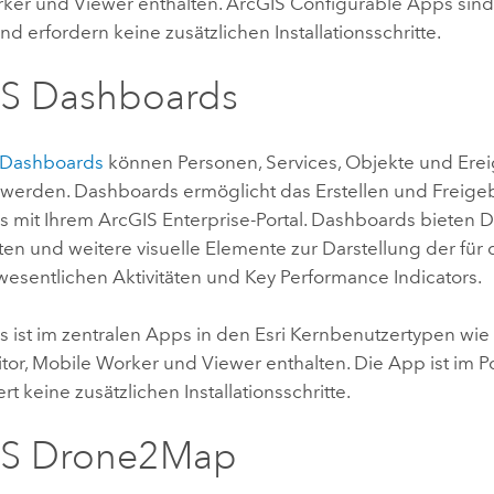
rker
und
Viewer
enthalten.
ArcGIS Configurable Apps
sind
nd erfordern keine zusätzlichen Installationsschritte.
IS Dashboards
 Dashboards
können Personen, Services, Objekte und Ereig
 werden.
Dashboards
ermöglicht das Erstellen und Freig
s mit Ihrem
ArcGIS Enterprise
-Portal. Dashboards bieten
ten und weitere visuelle Elemente zur Darstellung der für
 wesentlichen Aktivitäten und Key Performance Indicators.
s
ist im zentralen Apps in den
Esri
Kernbenutzertypen wi
tor
,
Mobile Worker
und
Viewer
enthalten. Die App ist im P
rt keine zusätzlichen Installationsschritte.
IS Drone2Map