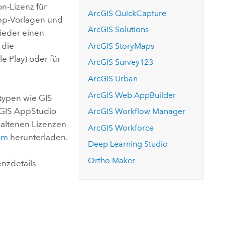
n-Lizenz für
ArcGIS QuickCapture
App-Vorlagen und
ArcGIS Solutions
ieder einen
 die
ArcGIS StoryMaps
e Play
) oder für
ArcGIS Survey123
ArcGIS Urban
ArcGIS Web AppBuilder
typen wie
GIS
GIS AppStudio
ArcGIS Workflow Manager
thaltenen Lizenzen
ArcGIS Workforce
om
herunterladen.
Deep Learning Studio
Ortho Maker
enzdetails