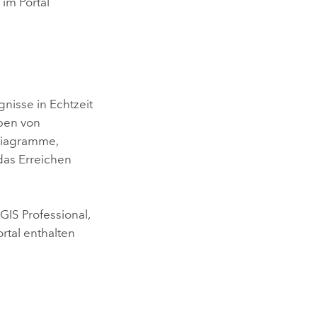
 im Portal
nisse in Echtzeit
eben von
 Diagramme,
 das Erreichen
e
GIS Professional
,
ortal enthalten