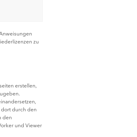
ie Anweisungen
iederlizenzen zu
iten erstellen,
izugeben.
einandersetzen,
d dort durch den
in den
Worker
und
Viewer