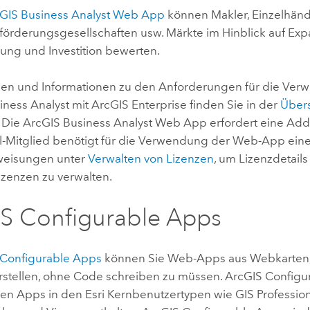
GIS Business Analyst
Web App
können Makler, Einzelhänd
sförderungsgesellschaften usw. Märkte im Hinblick auf Exp
rung und Investition bewerten.
n und Informationen zu den Anforderungen für die Ver
iness Analyst
mit
ArcGIS Enterprise
finden Sie in der
Übers
. Die
ArcGIS Business Analyst
Web App erfordert eine Add-
al-Mitglied benötigt für die Verwendung der Web-App eine
weisungen unter
Verwalten von Lizenzen
, um Lizenzdetail
izenzen zu verwalten.
S Configurable Apps
 Configurable Apps
können Sie Web-Apps aus Webkarten
stellen, ohne Code schreiben zu müssen.
ArcGIS Configu
len Apps in den
Esri
Kernbenutzertypen wie
GIS Professio