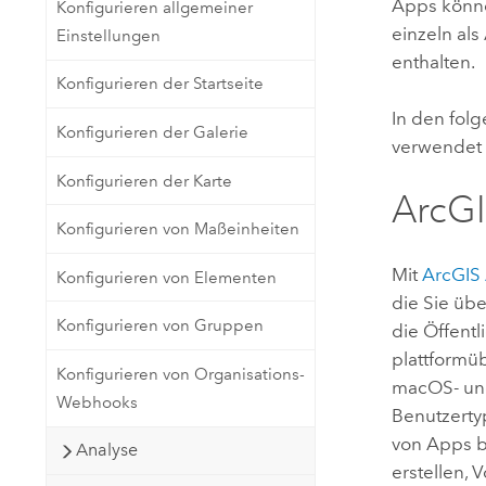
Apps könne
Konfigurieren allgemeiner
einzeln al
Einstellungen
enthalten.
Konfigurieren der Startseite
In den fol
Konfigurieren der Galerie
verwendet 
Konfigurieren der Karte
ArcG
Konfigurieren von Maßeinheiten
Mit
ArcGIS
Konfigurieren von Elementen
die Sie üb
Konfigurieren von Gruppen
die Öffentl
plattformü
Konfigurieren von Organisations-
macOS
- u
Webhooks
Benutzerty
von Apps b
Analyse
erstellen,