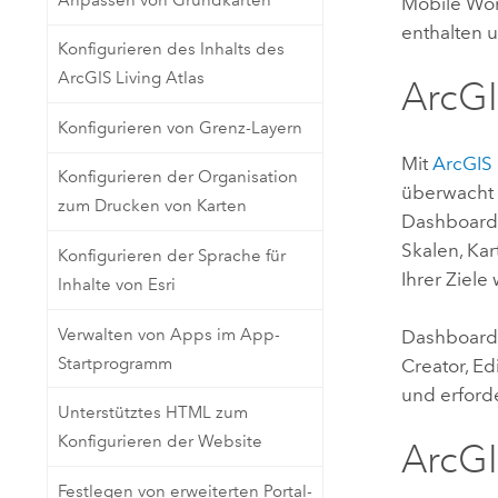
Mobile Wo
enthalten u
Konfigurieren des Inhalts des
ArcGIS Living Atlas
ArcG
Konfigurieren von Grenz-Layern
Mit
ArcGIS
Konfigurieren der Organisation
überwacht
zum Drucken von Karten
Dashboard
Skalen, Kar
Konfigurieren der Sprache für
Ihrer Ziele
Inhalte von Esri
Verwalten von Apps im App-
Dashboard
Startprogramm
Creator
,
Edi
und erforde
Unterstütztes HTML zum
Konfigurieren der Website
ArcG
Festlegen von erweiterten Portal-