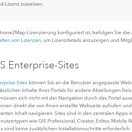
d-Lizenz zuweisen.
Drone2Map
-Lizenzierung konfiguriert ist, befolgen Sie d
lten von Lizenzen,
um Lizenzdetails anzuzeigen und Mitgl
S Enterprise
-Sites
erprise
-Sites
können Sie an die Benutzer angepasste Webse
ässlichen Inhalte Ihres Portals für andere Abteilungen fre
müssen sich nicht mit der Navigation durch das Portal aus
nnen direkt die von Ihnen erstellte Webseite aufrufen un
evanten Inhalt navigieren. Sites sind in den zentralen Apps 
nutzertypen wie
GIS Professional
,
Creator
,
Editor
,
Mobile 
Es sind keine zusätzlichen Installationsschritte erforderlich.