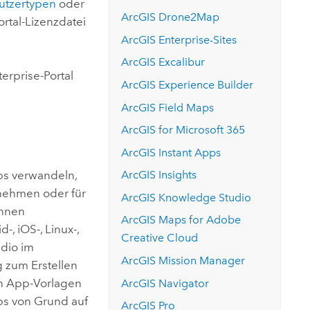
utzertypen
oder
ArcGIS Drone2Map
rtal-Lizenzdatei
ArcGIS Enterprise
-Sites
ArcGIS Excalibur
terprise
-Portal
ArcGIS Experience Builder
ArcGIS Field Maps
ArcGIS for Microsoft 365
ArcGIS Instant Apps
ps verwandeln,
ArcGIS Insights
rnehmen oder für
ArcGIS Knowledge Studio
önnen
ArcGIS Maps for Adobe
id
-,
iOS
-,
Linux
-,
Creative Cloud
dio
im
ArcGIS Mission Manager
g zum Erstellen
en App-Vorlagen
ArcGIS Navigator
ps von Grund auf
ArcGIS Pro