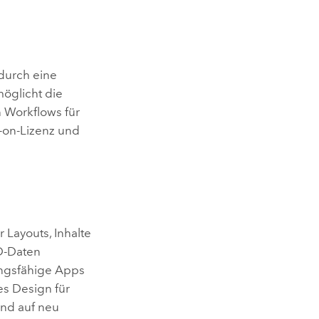
durch eine
öglicht die
n Workflows für
-on-Lizenz und
 Layouts, Inhalte
3D-Daten
ungsfähige Apps
es Design für
und auf neu