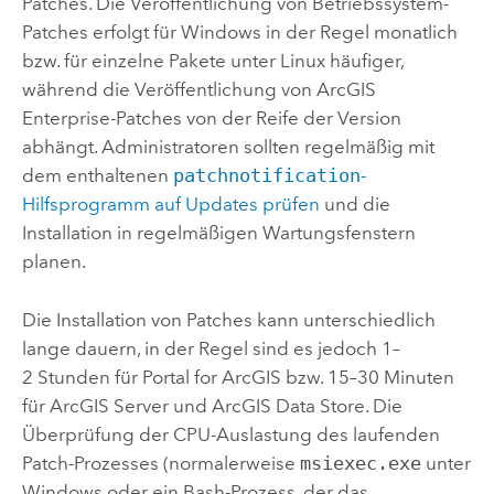
Patches. Die Veröffentlichung von Betriebssystem-
Patches erfolgt für
Windows
in der Regel monatlich
bzw. für einzelne Pakete unter
Linux
häufiger,
während die Veröffentlichung von
ArcGIS
Enterprise
-Patches von der Reife der Version
abhängt. Administratoren sollten regelmäßig mit
dem enthaltenen
patchnotification
-
Hilfsprogramm
auf Updates prüfen
und die
Installation in regelmäßigen Wartungsfenstern
planen.
Die Installation von Patches kann unterschiedlich
lange dauern, in der Regel sind es jedoch 1–
2 Stunden für
Portal for ArcGIS
bzw. 15–30 Minuten
für
ArcGIS Server
und
ArcGIS Data Store
. Die
Überprüfung der CPU-Auslastung des laufenden
Patch-Prozesses (normalerweise
msiexec.exe
unter
Windows
oder ein Bash-Prozess, der das