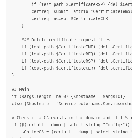
        if (test-path $CertificateRSP) {del $Certifi
        certreq -submit -attrib "CertificateTemplat
        certreq -accept $CertificateCER

    }

    ### Delete certificate request files

    if (test-path $CertificateINI) {del $Certificate
    if (test-path $CertificateREQ) {del $Certificate
    if (test-path $CertificateRSP) {del $Certificate
    if (test-path $CertificateCER) {del $Certificate
}

## Main

if ($args.length -ne 0) {$hostname = $args[0]}

else {$hostname = "$env:computername.$env:userdnsdom
# Check if a CA exists in the domain and if IIS is i
if (@(certutil -dump | select-string "Config:")) {

    $OnlineCA = (certutil -dump | select-string "Co