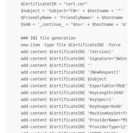
    $CertificateCER = "cert.cer"

    $Subject = 'Subject="CN=' + $hostname + '"'

    $FriendlyName = 'FriendlyName=' + $hostname

    $SAN = '_continue_ = "dns=' + $hostname + '&"'

    ### INI file generation

    new-item -type file $CertificateINI -force

    add-content $CertificateINI '[Version]'

    add-content $CertificateINI 'Signature="$Windows
    add-content $CertificateINI ''

    add-content $CertificateINI '[NewRequest]'

    add-content $CertificateINI $Subject

    add-content $CertificateINI 'Exportable=TRUE'

    add-content $CertificateINI 'KeyLength=2048'

    add-content $CertificateINI 'KeySpec=1'

    add-content $CertificateINI 'KeyUsage=0xA0'

    add-content $CertificateINI 'MachineKeySet=True'
    add-content $CertificateINI 'ProviderName="Micr
    add-content $CertificateINI 'ProviderType=12'
