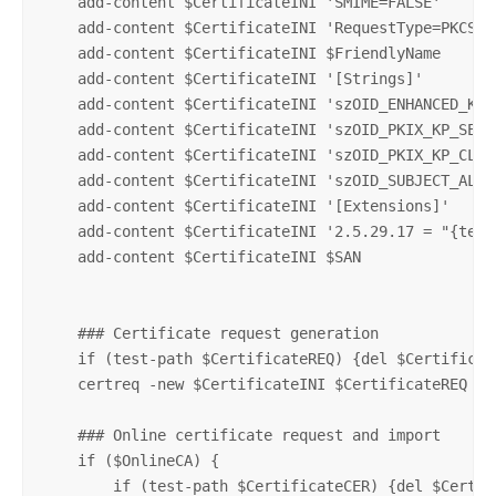
    add-content $CertificateINI 'SMIME=FALSE'

    add-content $CertificateINI 'RequestType=PKCS10'
    add-content $CertificateINI $FriendlyName

    add-content $CertificateINI '[Strings]'

    add-content $CertificateINI 'szOID_ENHANCED_KEY
    add-content $CertificateINI 'szOID_PKIX_KP_SERV
    add-content $CertificateINI 'szOID_PKIX_KP_CLIE
    add-content $CertificateINI 'szOID_SUBJECT_ALT_N
    add-content $CertificateINI '[Extensions]'

    add-content $CertificateINI '2.5.29.17 = "{text}
    add-content $CertificateINI $SAN

    ### Certificate request generation

    if (test-path $CertificateREQ) {del $Certificate
    certreq -new $CertificateINI $CertificateREQ

    ### Online certificate request and import

    if ($OnlineCA) {

        if (test-path $CertificateCER) {del $Certifi