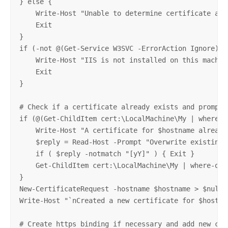
} else {

    Write-Host "Unable to determine certificate aut
    Exit

}

if (-not @(Get-Service W3SVC -ErrorAction Ignore)) {
    Write-Host "IIS is not installed on this machine
    Exit

}

# Check if a certificate already exists and prompt u
if (@(Get-ChildItem cert:\LocalMachine\My | where-o
    Write-Host "A certificate for $hostname already 
    $reply = Read-Host -Prompt "Overwrite existing c
    if ( $reply -notmatch "[yY]" ) { Exit }

    Get-ChildItem cert:\LocalMachine\My | where-obj
}

New-CertificateRequest -hostname $hostname > $null

Write-Host "`nCreated a new certificate for $hostnam
# Create https binding if necessary and add new cert