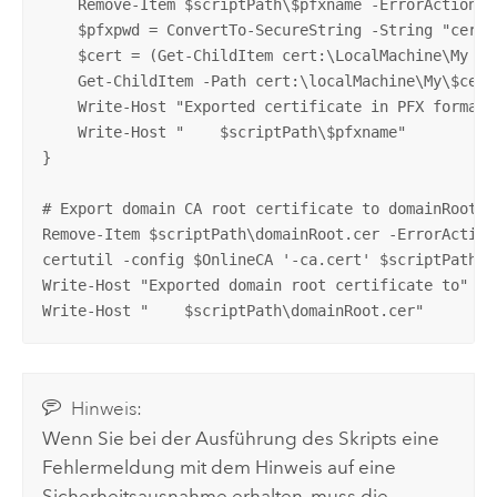
    Remove-Item $scriptPath\$pfxname -ErrorAction Ig
    $pfxpwd = ConvertTo-SecureString -String "certi
    $cert = (Get-ChildItem cert:\LocalMachine\My | 
    Get-ChildItem -Path cert:\localMachine\My\$cert
    Write-Host "Exported certificate in PFX format 
    Write-Host "    $scriptPath\$pfxname"

}

# Export domain CA root certificate to domainRoot.ce
Remove-Item $scriptPath\domainRoot.cer -ErrorAction 
certutil -config $OnlineCA '-ca.cert' $scriptPath\d
Write-Host "Exported domain root certificate to"

Write-Host "    $scriptPath\domainRoot.cer"
Hinweis:
Wenn Sie bei der Ausführung des Skripts eine
Fehlermeldung mit dem Hinweis auf eine
Sicherheitsausnahme erhalten, muss die