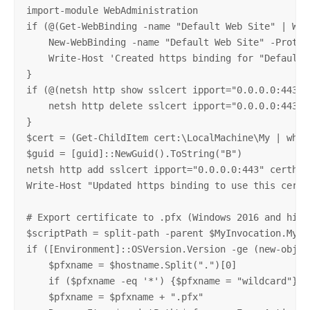
import-module WebAdministration

if (@(Get-WebBinding -name "Default Web Site" | Whe
    New-WebBinding -name "Default Web Site" -Protoco
    Write-Host 'Created https binding for "Default W
}

if (@(netsh http show sslcert ipport="0.0.0.0:443" 
    netsh http delete sslcert ipport="0.0.0.0:443" >
}

$cert = (Get-ChildItem cert:\LocalMachine\My | wher
$guid = [guid]::NewGuid().ToString("B")

netsh http add sslcert ipport="0.0.0.0:443" certhas
Write-Host "Updated https binding to use this certif
# Export certificate to .pfx (Windows 2016 and highe
$scriptPath = split-path -parent $MyInvocation.MyCom
if ([Environment]::OSVersion.Version -ge (new-object
    $pfxname = $hostname.Split(".")[0]

    if ($pfxname -eq '*') {$pfxname = "wildcard"}

    $pfxname = $pfxname + ".pfx"
