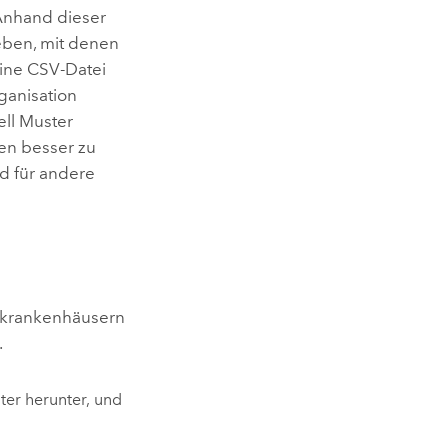
 Anhand dieser
eben, mit denen
eine CSV-Datei
rganisation
ell Muster
en besser zu
d für andere
utkrankenhäusern
.
er herunter, und