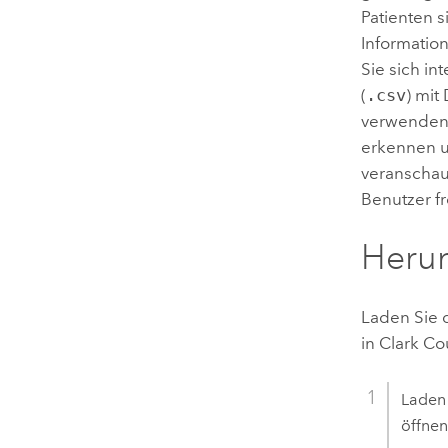
Patienten 
Informatio
Sie sich in
(
.csv
) mit
verwenden. 
erkennen u
veranschau
Benutzer f
Herun
Laden Sie 
in Clark Co
Laden
öffnen