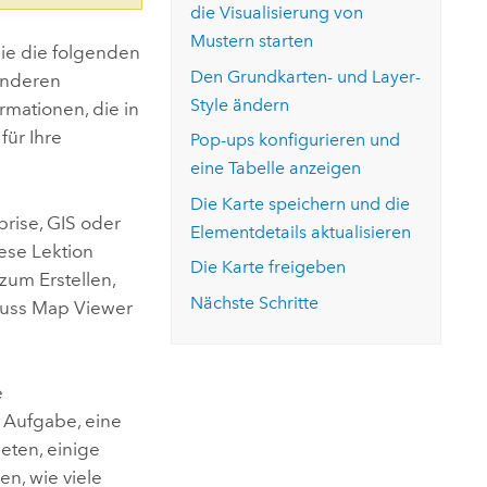
die Visualisierung von
Mustern starten
Sie die folgenden
Den Grundkarten- und Layer-
anderen
Style ändern
mationen, die in
für Ihre
Pop-ups konfigurieren und
eine Tabelle anzeigen
Die Karte speichern und die
prise
, GIS oder
Elementdetails aktualisieren
iese Lektion
Die Karte freigeben
zum Erstellen,
Nächste Schritte
muss
Map Viewer
e
e Aufgabe, eine
eten, einige
n, wie viele