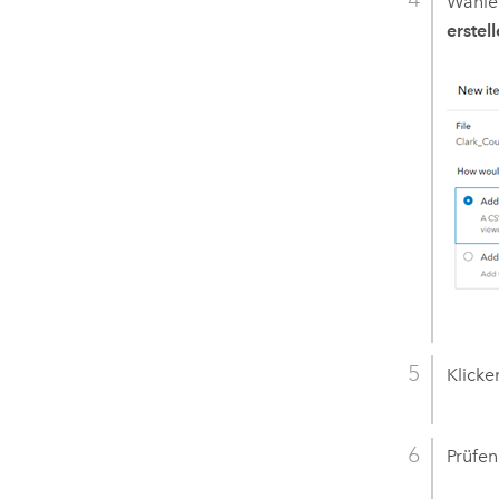
Wähle
erstel
Klicke
Prüfen