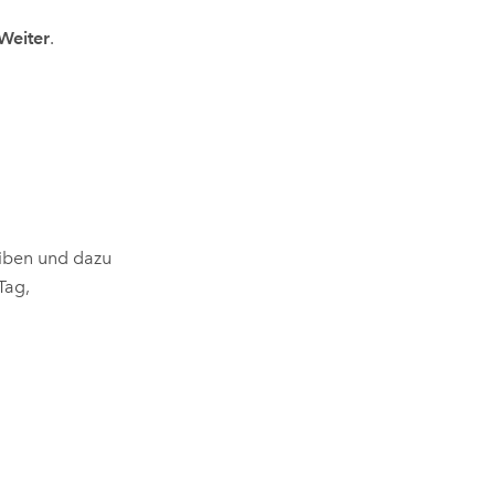
Weiter
.
eiben und dazu
Tag,