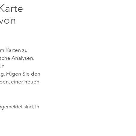
Karte
 von
um Karten zu
sche Analysen.
in
ng. Fügen Sie den
aben, einer neuen
ngemeldet sind, in