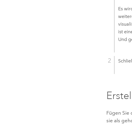
Es wir
weiter
visual
ist ei
Und ge
Schlie
Erste
Fügen Sie 
sie als geh