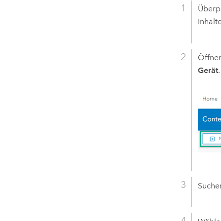
Überpr
Inhalt
Öffne
Gerät
.
Suchen