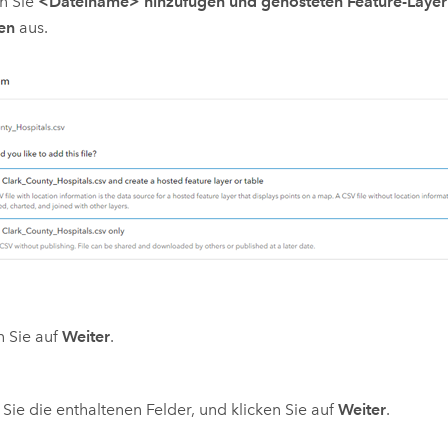
n Sie
<Dateiname> hinzufügen und gehosteten Feature-Layer 
len
aus.
n Sie auf
Weiter
.
 Sie die enthaltenen Felder, und klicken Sie auf
Weiter
.