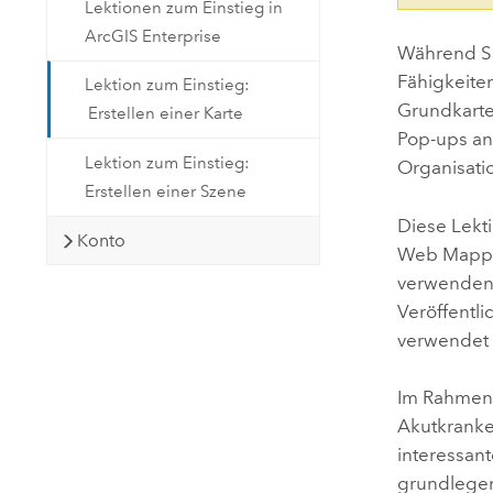
Lektionen zum Einstieg in
ArcGIS Enterprise
Während Si
Fähigkeite
Lektion zum Einstieg:
Grundkarte
Erstellen einer Karte
Pop-ups an
Lektion zum Einstieg:
Organisati
Erstellen einer Szene
Diese Lekti
Konto
Web Mappin
verwenden,
Veröffentli
verwendet 
Im Rahmen d
Akutkranken
interessant
grundlegen