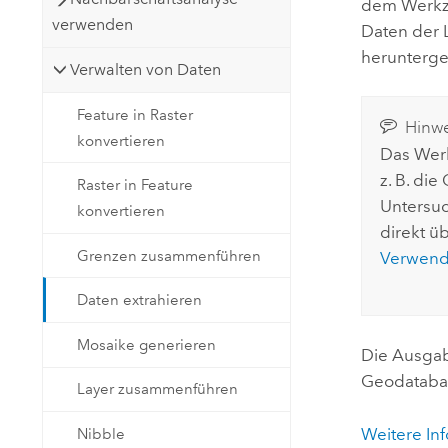
dem Werkzeu
verwenden
Daten der 
herunterg
Verwalten von Daten
Feature in Raster
Hinwe
konvertieren
Das Werk
z. B. di
Raster in Feature
Untersuc
konvertieren
direkt ü
Grenzen zusammenführen
Verwend
Daten extrahieren
Mosaike generieren
Die Ausgab
Geodataba
Layer zusammenführen
Weitere In
Nibble