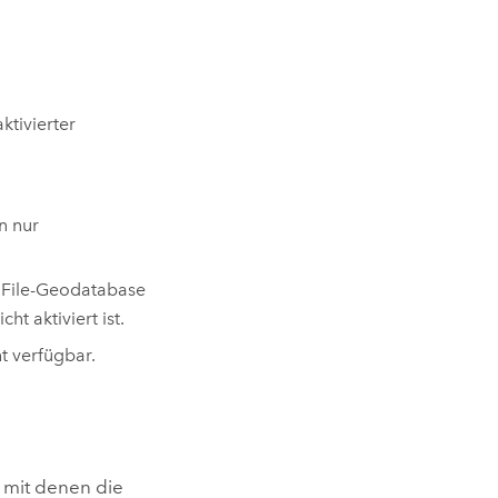
ktivierter
n nur
 File-Geodatabase
cht aktiviert ist.
t verfügbar.
 mit denen die