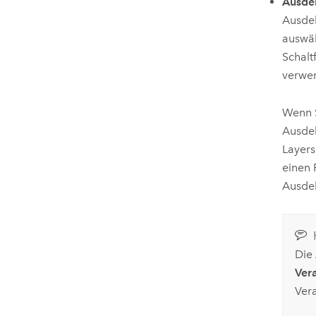
Ausde
Ausdeh
auswäh
Schalt
verwen
Wenn S
Ausdeh
Layers
einen 
Ausdeh
Die
Ver
Ver