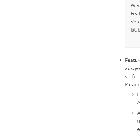
Wen
Fea
Ver
ist
Featur
ausges
verfüg
Parame
D
A
A
u
e