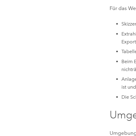
Für das We
Skizze
Extrah
Export
Tabell
Beim E
nichtr
Anlage
ist un
Die Sc
Umge
Umgebungse