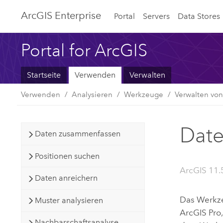
ArcGIS Enterprise
Portal
Servers
Data Stores
Portal for ArcGIS
Startseite
Verwenden
Verwalten
Verwenden
Analysieren
Werkzeuge
Verwalten vo
Date
Daten zusammenfassen
Positionen suchen
ArcGIS 11.
Daten anreichern
Das Werkze
Muster analysieren
ArcGIS Pro
Nachbarschaftsanalyse