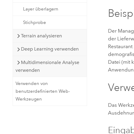
Layer überlagern
Beisp
Stichprobe
Der Manager
Terrain analysieren
der Liefer
Restaurant
Deep Learning verwenden
demografis
Datei (mit 
Multidimensionale Analyse
Anwendun
verwenden
Verwenden von
Verw
benutzerdefinierten Web-
Werkzeugen
Das Werkze
Ausdehnung
Eingab