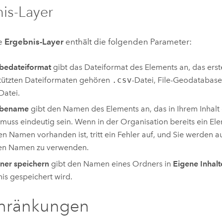
is-Layer
e
Ergebnis-Layer
enthält die folgenden Parameter:
bedateiformat
gibt das Dateiformat des Elements an, das erste
tützten Dateiformaten gehören
.csv
-Datei, File-Geodatabase
Datei.
abename
gibt den Namen des Elements an, das in Ihrem Inhalt e
uss eindeutig sein. Wenn in der Organisation bereits ein El
en Namen vorhanden ist, tritt ein Fehler auf, und Sie werden a
en Namen zu verwenden.
ner speichern
gibt den Namen eines Ordners in
Eigene Inhalt
is gespeichert wird.
chränkungen