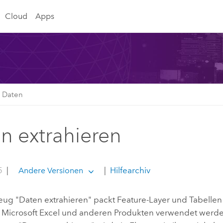
Cloud
Apps
n Daten
n extrahieren
5
|
|
Hilfearchiv
Andere Versionen
ug "Daten extrahieren" packt Feature-Layer und Tabellen i
,
Microsoft Excel
und anderen Produkten verwendet werde