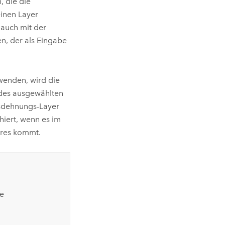
, die die
inen Layer
auch mit der
en, der als Eingabe
wenden, wird die
 des ausgewählten
usdehnungs-Layer
iert, wenn es im
ures kommt.
ge