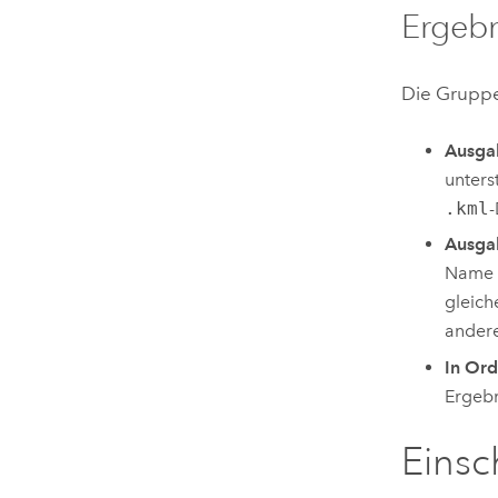
Ergebn
Die Grupp
Ausga
unters
.kml
-
Ausg
Name m
gleich
ander
In Ord
Ergebn
Eins