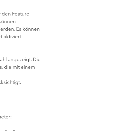
r den Feature-
s können
werden. Es können
 aktiviert
hl angezeigt. Die
s, die mit einem
sichtigt.
eter: