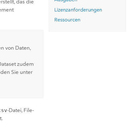
stellt, das die
lement
Lizenzanforderungen
Ressourcen
en von Daten,
 Dataset zudem
nden Sie unter
csv
-Datei, File-
t.