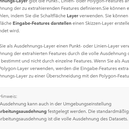
hnungs-Layer
gibt die Punkt-, Linien- oder Polygon-Features an
nung der zu extrahierenden Features definieren.
Sie können e
len, indem Sie die Schaltfläche
Layer
verwenden. Sie können 
fläche
Eingabe-Features darstellen
einen Skizzen-Layer erstell
det wird.
ie als Ausdehnungs-Layer einen Punkt- oder Linien-Layer ver
nung der extrahierten Features durch die volle Ausdehnung
 bestimmt und nicht durch einzelne Features. Wenn Sie als A
Polygon-Layer verwenden, werden die Eingabe-Features extrah
nungs-Layer zu einer Überschneidung mit den Polygon-Feat
Hinweis:
 Ausdehnung kann auch in der Umgebungseinstellung
arbeitungsausdehnung
festgelegt werden. Die standardmäßi
arbeitungsausdehnung ist die volle Ausdehnung des Datasets.