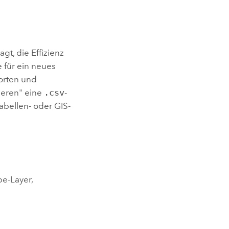
t, die Effizienz
 für ein neues
rorten und
ieren" eine
.csv
-
abellen- oder GIS-
be-Layer,