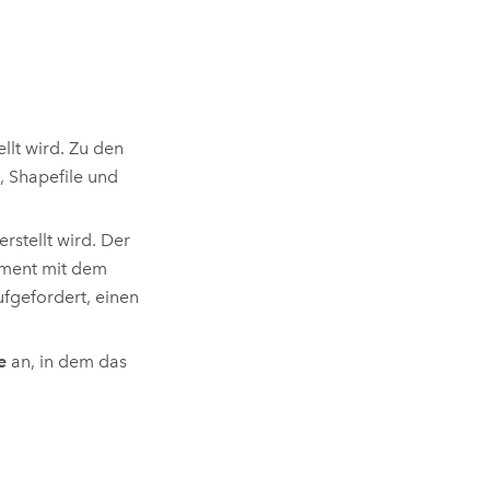
llt wird. Zu den
, Shapefile und
rstellt wird. Der
ement mit dem
ufgefordert, einen
e
an, in dem das