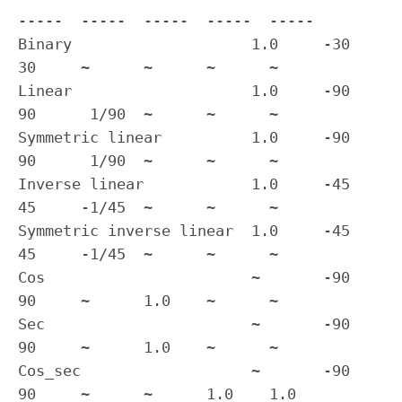
-----  -----  -----  -----  -----

Binary                    1.0     -30    
30     ~      ~      ~      ~

Linear                    1.0     -90    
90      1/90  ~      ~      ~

Symmetric linear          1.0     -90    
90      1/90  ~      ~      ~

Inverse linear            1.0     -45    
45     -1/45  ~      ~      ~

Symmetric inverse linear  1.0     -45    
45     -1/45  ~      ~      ~

Cos                       ~       -90    
90     ~      1.0    ~      ~

Sec                       ~       -90    
90     ~      1.0    ~      ~

Cos_sec                   ~       -90    
90     ~      ~      1.0    1.0
