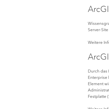
ArcGI
Wissensgra
Server
-Sit
Weitere In
ArcGI
Durch das 
Enterprise
Element wi
Administrat
Festplatte