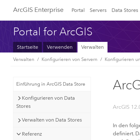
ArcGIS Enterprise
Portal
Servers
Data Stores
Portal for ArcGIS
Startseite
Verwenden
Verwalten
Verwalten
Konfigurieren von Servern
Konfigurieren u
ArcG
Einführung in ArcGIS Data Store
Konfigurieren von Data
Stores
ArcGIS 12.0
Verwalten von Data Stores
In den fol
definiert. 
Referenz