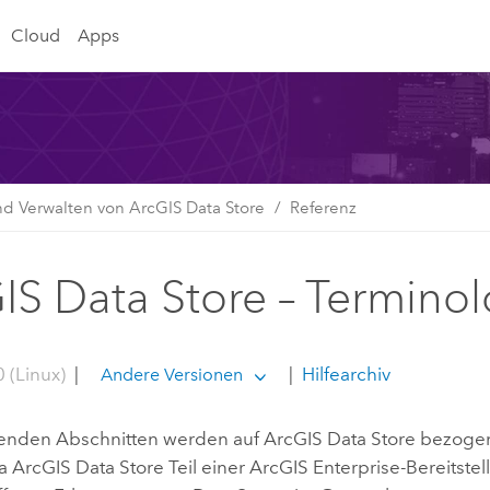
Cloud
Apps
nd Verwalten von ArcGIS Data Store
Referenz
IS Data Store – Terminol
 (Linux)
|
|
Hilfearchiv
Andere Versionen
genden Abschnitten werden auf
ArcGIS Data Store
bezogen
Da
ArcGIS Data Store
Teil einer
ArcGIS Enterprise
-Bereitstel