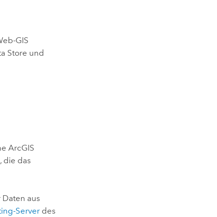
 Web-GIS
a Store
und
ine
ArcGIS
e, die das
r
Daten aus
ting-Server
des