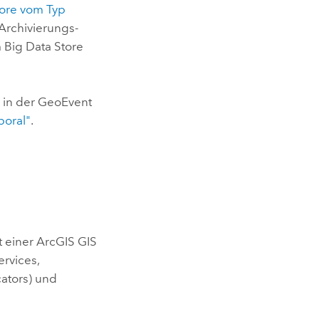
tore vom Typ
Archivierungs-
 Big Data Store
 in der
GeoEvent
poral"
.
t einer
ArcGIS GIS
ervices,
ators) und