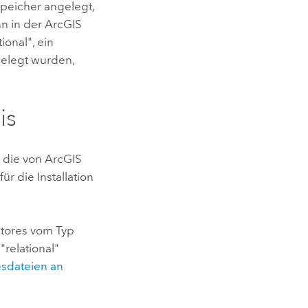
speicher angelegt,
nn in der
ArcGIS
ional", ein
gelegt wurden,
is
, die von
ArcGIS
r die Installation
Stores vom Typ
"relational"
gsdateien an