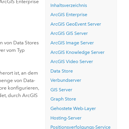
ArcGIS Enterprise
Inhaltsverzeichnis
ArcGIS Enterprise
ArcGIS GeoEvent Server
ArcGIS GIS Server
on von Data Stores
ArcGIS Image Server
yer vom Typ
ArcGIS Knowledge Server
ArcGIS Video Server
Data Store
herort ist, an dem
lmenge von Data-
Verbundserver
ore
konfigurieren,
GIS Server
det, durch ArcGIS
Graph Store
Gehostete Web-Layer
Hosting-Server
Positionsverfolgungs-Service