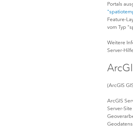
Portals aus
"spatiotem
Feature-La
vom Typ "s
Weitere In
Server
-Hil
ArcGI
(
ArcGIS GI
ArcGIS Ser
Server
-Sit
Geoverarbe
Geodatense