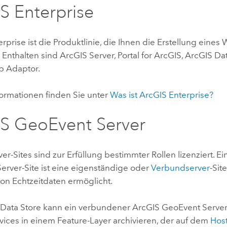
S Enterprise
erprise
ist die Produktlinie, die Ihnen die Erstellung eines
. Enthalten sind
ArcGIS Server
,
Portal for ArcGIS
,
ArcGIS Dat
b Adaptor
.
formationen finden Sie unter
Was ist
ArcGIS Enterprise
?
S GeoEvent Server
ver
-Sites sind zur Erfüllung bestimmter Rollen lizenziert. E
erver
-Site ist eine eigenständige oder
Verbundserver
-Sit
on Echtzeitdaten ermöglicht.
Data Store
kann ein verbundener
ArcGIS GeoEvent Serve
vices in einem Feature-Layer archivieren, der auf dem
Hos