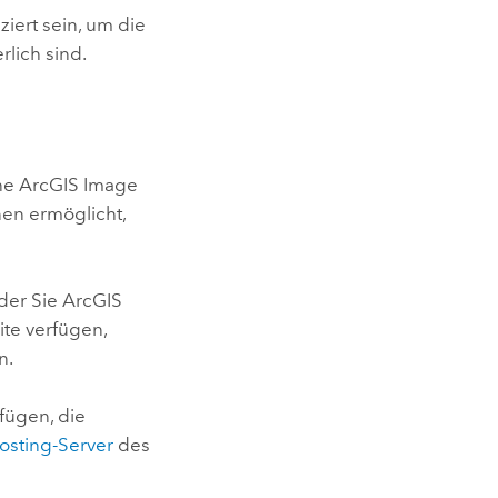
nziert sein, um die
rlich sind.
ine
ArcGIS Image
nen ermöglicht,
 der Sie
ArcGIS
Site verfügen,
n.
rfügen, die
osting-Server
des