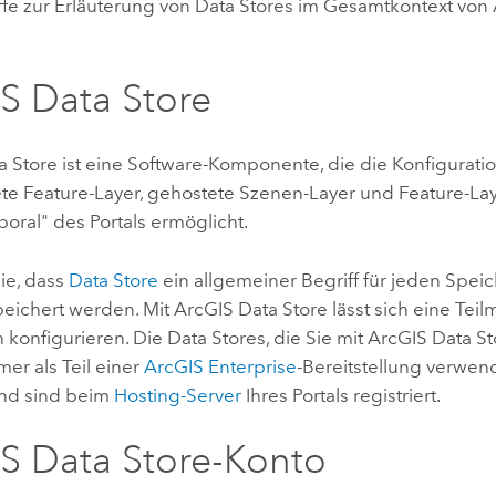
ffe zur Erläuterung von Data Stores im Gesamtkontext von
S Data Store
a Store
ist eine Software-Komponente, die die Konfigurati
ete Feature-Layer, gehostete Szenen-Layer und Feature-La
oral" des Portals ermöglicht.
ie, dass
Data Store
ein allgemeiner Begriff für jeden Speic
eichert werden. Mit
ArcGIS Data Store
lässt sich eine Tei
 konfigurieren. Die Data Stores, die Sie mit
ArcGIS Data St
er als Teil einer
ArcGIS Enterprise
-Bereitstellung verwen
und sind beim
Hosting-Server
Ihres Portals registriert.
S Data Store
-Konto