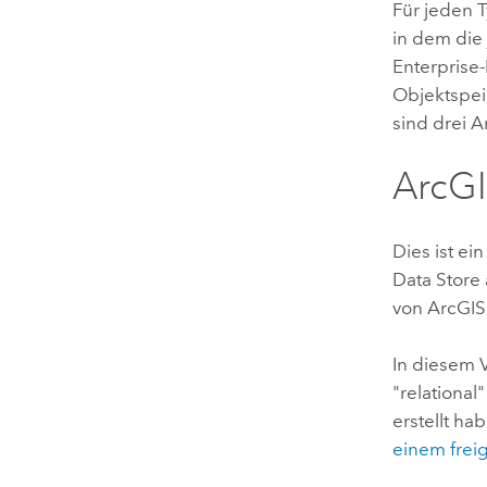
Für jeden 
in dem die
Enterprise
Objektspei
sind drei
A
ArcGI
Dies ist e
Data Store
von
ArcGIS
In diesem 
"relational
erstellt ha
einem frei