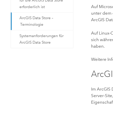
für die ArcGIS Data Store
Auf
Micros
erforderlich ist
unter dem
ArcGIS Data Store –
ArcGIS Dat
Terminologie
Auf
Linux
-
Systemanforderungen für
sich währen
ArcGIS Data Store
haben.
Weitere In
ArcGI
Im
ArcGIS 
Server
-Sit
Eigenschaf