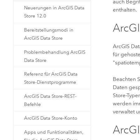
auch Begri
Neuerungen in ArcGIS Data
enthalten.
Store 12.0
ArcGI
Bereitstellungsmodi in
ArcGIS Data Store
ArcGIS Dat
Problembehandlung ArcGIS
für gehost
Data Store
"spatiotemp
Referenz für ArcGIS Data
Beachten S
Store-Dienstprogramme
Daten gesp
Store-Typen
ArcGIS Data Store-REST-
werden imm
Befehle
verwaltet 
ArcGIS Data Store-Konto
ArcGI
Apps und Funktionalitäten,