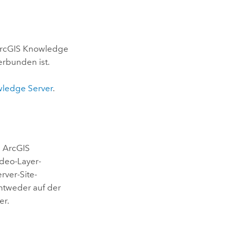
rcGIS Knowledge
erbunden ist.
ledge Server
.
u
ArcGIS
deo-Layer-
erver
-Site-
entweder auf der
er.