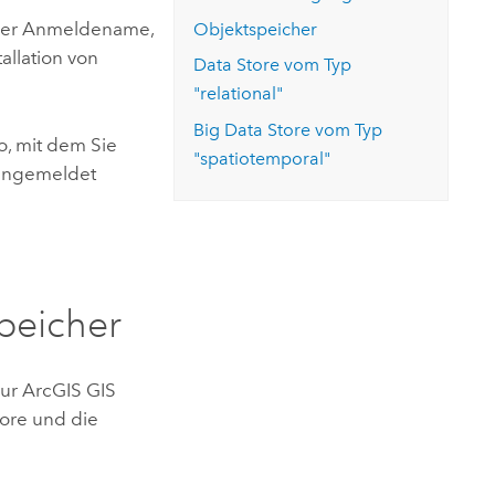
der Anmeldename,
Objektspeicher
tallation von
Data Store vom Typ
"relational"
Big Data Store vom Typ
o, mit dem Sie
"spatiotemporal"
angemeldet
peicher
zur
ArcGIS GIS
tore und die