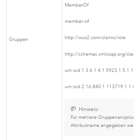
MemberOf
member-of
http://wso2.com/claims/role
Gruppen
http://schemas.xmlsoap.org/claim
urn:oid:1.3.6.1.4.1.5923.1.5.1.1
urn:oid:2.16.840.1.113719.1.1.4.1
Hinweis:
Für mehrere Gruppenansprüche s
Attributname angegeben werd