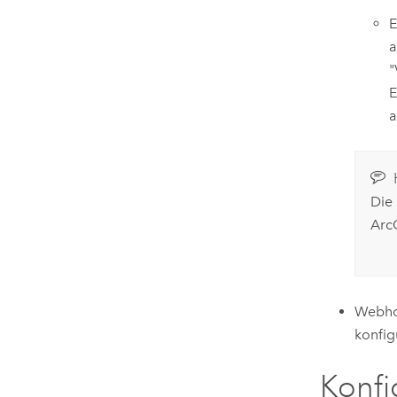
E
a
"
E
a
Die
Arc
Webhoo
konfig
Konfi