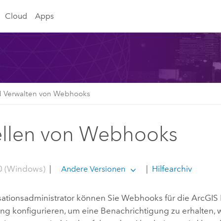
Cloud
Apps
nd Verwalten von Webhooks
ellen von Webhooks
0 (Windows)
|
|
Hilfearchiv
Andere Versionen
sationsadministrator können Sie Webhooks für die
ArcGIS 
lung konfigurieren, um eine Benachrichtigung zu erhalten