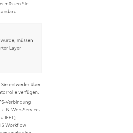
ks müssen Sie
tandard-
n wurde, müssen
rter Layer
 Sie entweder über
torrolle verfügen.
PS-Verbindung
 z. B. Web-Service-
d IFFT),
IS Workflow
ices sowie eine