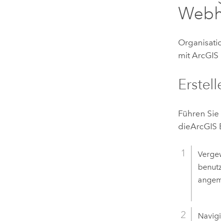
Webh
Organisati
mit
ArcGIS 
Erstel
Führen Sie
die
ArcGIS 
Vergew
benutz
angem
Navigi