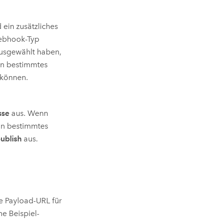
ein zusätzliches
ebhook-Typ
usgewählt haben,
in bestimmtes
 können.
sse
aus. Wenn
in bestimmtes
ublish
aus.
e Payload-URL für
e Beispiel-