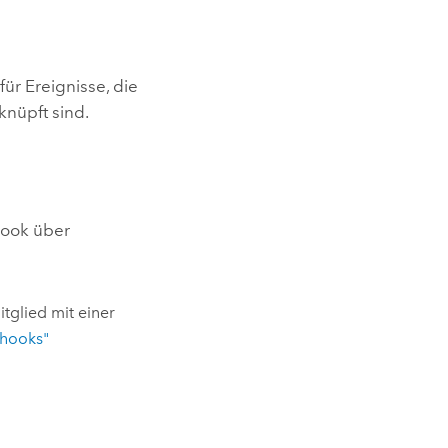
r Ereignisse, die
knüpft sind.
hook über
itglied mit einer
bhooks"