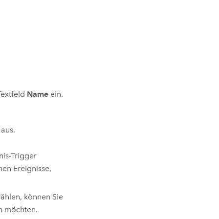
:
Textfeld
Name
ein.
aus.
nis-Trigger
nen Ereignisse,
hlen, können Sie
en möchten.