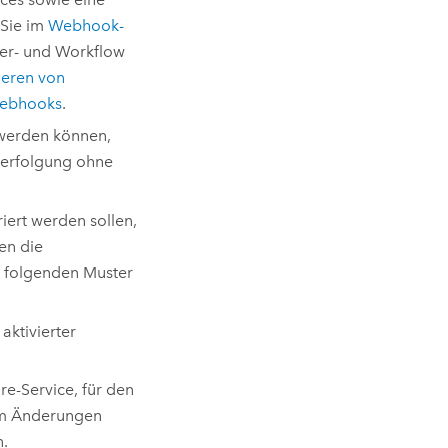
 Sie im
Webhook-
er
- und
Workflow
ieren von
Webhooks
.
 werden können,
verfolgung ohne
iert werden sollen,
en die
r folgenden Muster
aktivierter
re-Service, für den
dem Änderungen
n.