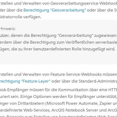
stellen und Verwalten von Geoverarbeitungsservice-Webhoo
der über die
Berechtigung "Geoverarbeitung"
oder über die S
stratorrolle verfügen.
Hinweis:
utzer, denen die Berechtigung "Geoverarbeitung" zugewiese
erdem über die Berechtigung zum Veröffentlichen serverbasie
ügen, die zu ihrer benutzerdefinierten Rolle hinzugefügt wird.
stellen und Verwalten von Feature-Service-Webhooks müssen
rechtigung "Feature-Layer"
oder über die Standard-Administra
ok-Empfänger müssen für die Kommunikation über eine HTT
uriert sein. Einige Optionen werden für Empfänger unterstützt,
ger von Drittanbietern (
Microsoft Power Automate
,
Zapier
un
erdefinierte Web-Services,
ArcGIS Notebook Server
und
ArcG
er
. Beispiele zum Erstellen von benutzerdefinierten Web-Serv