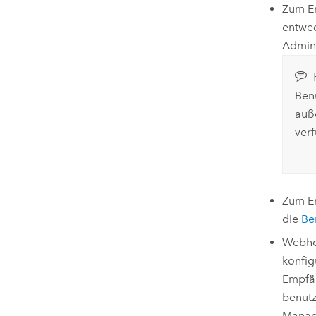
Zum Er
entwe
Admini
Ben
auß
verf
Zum Er
die
Be
Webho
konfig
Empfän
benutz
Manag