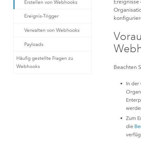
Ereignisse
Erstellen von Webhooks
Organisat
Ereignis-Trigger
konfigurier
Verwalten von Webhooks
Vorau
Payloads
Webh
Häufig gestellte Fragen zu
Webhooks
Beachten S
In der
Organ
Enterp
werde
Zum Er
die
Be
verfüg