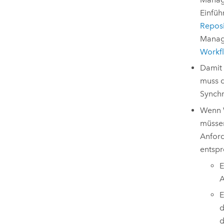
Einfüh
Reposi
Manag
Workf
Damit 
muss d
Synchr
Wenn W
müssen
Anford
entspr
E
A
E
d
d