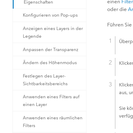
einen
Filt
Eigenschaften
oder die
A
Konfigurieren von Pop-ups
Führen Sie
Anzeigen eines Layers in der
Legende
Überpr
Anpassen der Transparenz
Ändern des Höhenmodus
Klicke
Festlegen des Layer-
Sichtbarkeitsbereichs
Klicke
aus, u
Anwenden eines Filters auf
einen Layer
Sie kö
verfüg
Anwenden eines räumlichen
Filters