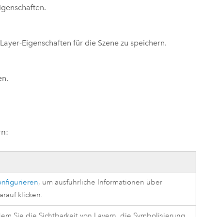
igenschaften.
 Layer-Eigenschaften für die Szene zu speichern.
en.
rn:
nfigurieren
, um ausführliche Informationen über
rauf klicken.
dem Sie die Sichtbarkeit von Layern, die Symbolisierung