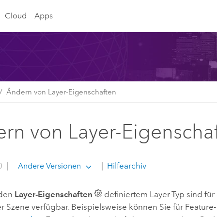
Cloud
Apps
Ändern von Layer-Eigenschaften
rn von Layer-Eigenscha
0
|
|
Hilfearchiv
Andere Versionen
 den
Layer-Eigenschaften
definiertem Layer-Typ sind fü
er Szene verfügbar. Beispielsweise können Sie für Featur