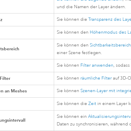
und die Namen der Layer ändern.
nz
Sie können die
Transparenz des Lay
Sie können den
Höhenmodus des La
Sie können den
Sichtbarkeitsbereic
itsbereich
einer Szene festlegen.
Sie können
Filter anwenden
, sodass
Filter
Sie können
räumliche Filter
auf 3D-O
n an Meshes
Sie können
Szenen-Layer mit integr
Sie können die
Zeit
in einem Layer k
Sie können ein
Aktualisierungsinterv
ungsintervall
Daten zu synchronisieren, während d