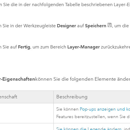
 Sie die in der nachfolgenden Tabelle beschriebenen Layer-E
n Sie in der Werkzeugleiste
Designer
auf
Speichern
, um die
n Sie auf
Fertig
, um zum Bereich
Layer-Manager
zurückzukehr
r-Eigenschaften
können Sie die folgenden Elemente ände
enschaft
Beschreibung
Sie können
Pop-ups anzeigen und ko
Features bereitzustellen, wenn Sie da
Sie können die Legende ändern
, in