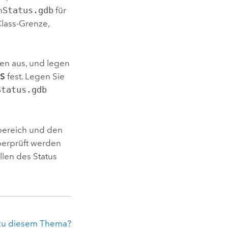
m
Status.gdb
für
Class-Grenze,
ten
aus, und legen
S
fest. Legen Sie
Status.gdb
bereich und den
erprüft werden
llen des Status
zu diesem Thema?