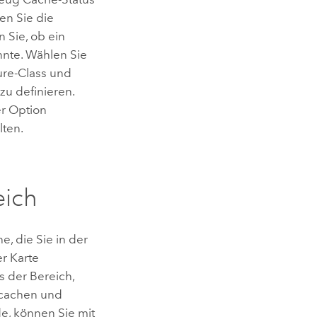
en Sie die
 Sie, ob ein
nnte. Wählen Sie
ture-Class und
zu definieren.
er Option
lten
.
eich
, die Sie in der
r Karte
ls der Bereich,
 cachen und
e, können Sie mit