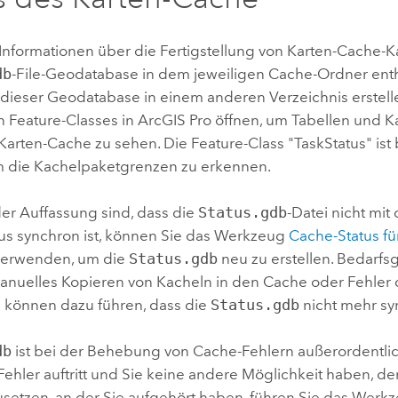
Informationen über die Fertigstellung von Karten-Cache-Ka
db
-File-Geodatabase in dem jeweiligen Cache-Ordner enth
 dieser Geodatabase in einem anderen Verzeichnis erstell
n Feature-Classes in
ArcGIS Pro
öffnen, um Tabellen und K
 Karten-Cache zu sehen. Die Feature-Class "TaskStatus" is
um die Kachelpaketgrenzen zu erkennen.
er Auffassung sind, dass die
Status.gdb
-Datei nicht mit
us synchron ist, können Sie das Werkzeug
Cache-Status fü
erwenden, um die
Status.gdb
neu zu erstellen. Bedarfs
anuelles Kopieren von Kacheln in den Cache oder Fehler
können dazu führen, dass die
Status.gdb
nicht mehr syn
db
ist bei der Behebung von Cache-Fehlern außerordentlic
ehler auftritt und Sie keine andere Möglichkeit haben, de
zusetzen, an der Sie aufgehört haben, führen Sie das Wer