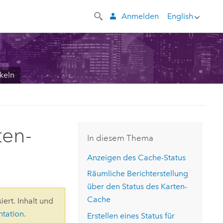
Anmelden
English
keln
ten-
In diesem Thema
Anzeigen des Cache-Status
Räumliche Berichterstellung
über den Status des Karten-
Cache
iert. Inhalt und
ntation
.
Erstellen eines Status für