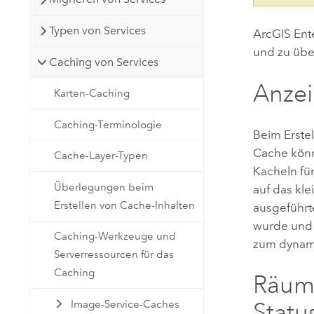
Typen von Services
ArcGIS Ent
und zu üb
Caching von Services
Anzei
Karten-Caching
Caching-Terminologie
Beim Erste
Cache könn
Cache-Layer-Typen
Kacheln fü
Überlegungen beim
auf das kl
Erstellen von Cache-Inhalten
ausgeführt
wurde und 
Caching-Werkzeuge und
zum dynam
Serverressourcen für das
Caching
Räuml
Image-Service-Caches
Statu