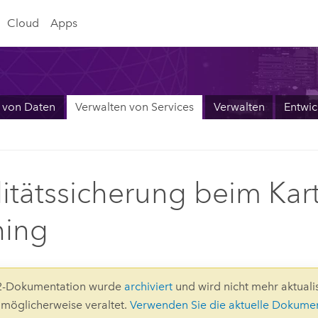
Cloud
Apps
 von Daten
Verwalten von Services
Verwalten
Entwic
itätssicherung beim Kar
hing
.2-Dokumentation wurde
archiviert
und wird nicht mehr aktualis
d möglicherweise veraltet.
Verwenden Sie die aktuelle Dokume