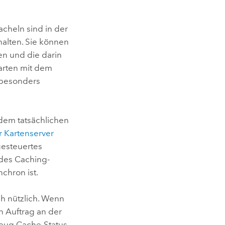
cheln sind in der
alten. Sie können
en und die darin
arten mit dem
t besonders
 dem tatsächlichen
r Kartenserver
gesteuertes
 des Caching-
chron ist.
h nützlich. Wenn
n Auftrag an der
kzeug
Cache-Status