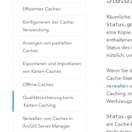
Effizientes Cachen
Räumliche 
Konfigurieren der Cache-
Status.g
Verwendung
eine Kopie
enthaltene
Anzeigen von partiellen
Status des
Caches
nützlich, 
Exportieren und Importieren
Wenn Sie d
von Karten-Caches
Cache-Stat
Offline-Caches
verwalten
v
Caching, m
Qualitätssicherung beim
Werkzeugs 
Karten-Caching
Status.g
Verwalten von Caches in
ein Cache-F
ArcGIS Server Manager
Stelle fort