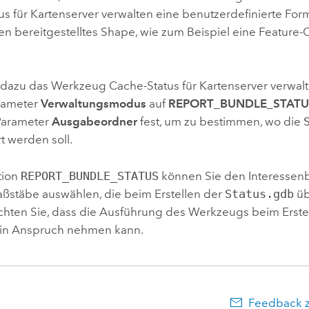
us für Kartenserver verwalten
eine benutzerdefinierte For
en bereitgestelltes Shape, wie zum Beispiel eine Feature-
e dazu das Werkzeug
Cache-Status für Kartenserver verwal
rameter
Verwaltungsmodus
auf
REPORT_BUNDLE_STATU
Parameter
Ausgabeordner
fest, um zu bestimmen, wo die
t werden soll.
tion
REPORT_BUNDLE_STATUS
können Sie den Interessen
aßstäbe auswählen, die beim Erstellen der
Status.gdb
üb
achten Sie, dass die Ausführung des Werkzeugs beim Erste
t in Anspruch nehmen kann.
Feedback 