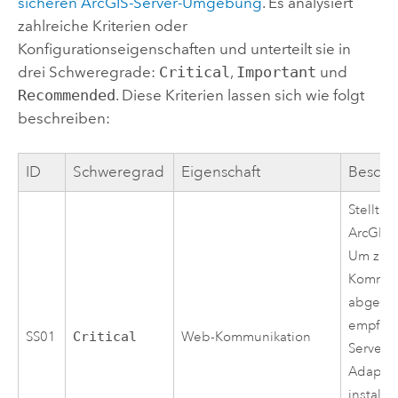
sicheren ArcGIS-Server-Umgebung
. Es analysiert
zahlreiche Kriterien oder
Konfigurationseigenschaften und unterteilt sie in
drei Schweregrade:
Critical
,
Important
und
Recommended
. Diese Kriterien lassen sich wie folgt
beschreiben:
ID
Schweregrad
Eigenschaft
Beschr
Stellt f
ArcGIS-S
Um zu v
Kommun
abgefan
empfiehl
SS01
Critical
Web-Kommunikation
Server 
Adaptor
installie