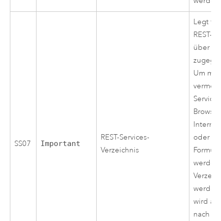
werden
Legt fes
REST-Se
über e
zugegri
Um mögl
vermeid
Service
Browser
Interne
REST-Services-
oder üb
SS07
Important
Verzeichnis
Formula
werden,
Verzeich
werden 
wird akt
nach Se