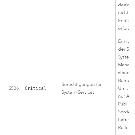
deaktiv
nicht u
Entitäte
erforder
Ermittel
der Ser
Systemo
Manager
standa
Berecht
Berechtigungen für
SS06
Critical
Um sich
System-Services
nur Adm
Publishe
Service
haben, 
Rollen 