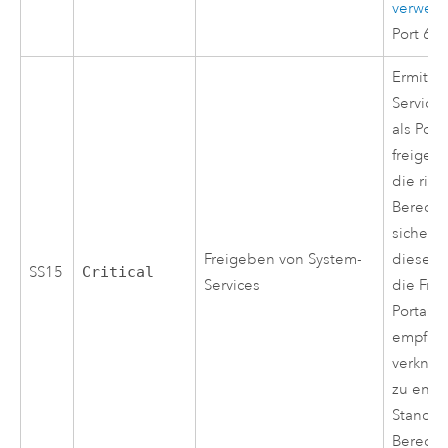
verwen
Port 64
Ermittel
Service
als Por
freigeg
die rich
Berecht
sicherzu
Freigeben von System-
diese Se
SS15
Critical
Services
die Fre
Portal g
empfiehl
verknüp
zu entf
Standar
Berecht