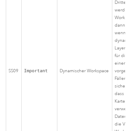
Dritter 
werden
Workspa
dann ak
wenn de
dynami
Layer-/
für die 
einer 
SS09
Important
Dynamischer Workspace
vorgese
Fällen 
sicherg
dass di
Kartens
verwen
Datenba
die Ver