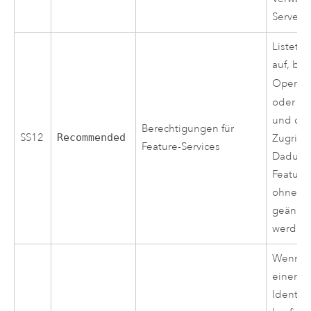
Server g
Listet F
auf, be
Operat
oder
de
und die
Berechtigungen für
SS12
Recommended
Zugriff 
Feature-Services
Dadurch
Feature
ohne Au
geänder
werden
Wenn Ar
einem 
Identit