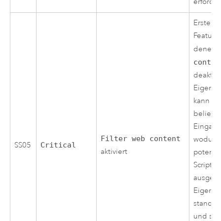
erforderl
Erstellt
Feature-
denen 
conten
deaktivie
Eigensch
kann de
beliebi
Eingabe
Filter web content
wodurch
SS05
Critical
aktiviert
potenzie
Scriptin
ausgese
Eigensch
standar
und sol