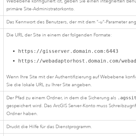
Webebene konfiguriert ist, geben Sie einen integrierten Benut
primäre Site-Administratorkonto.
Das Kennwort des Benutzers, der mit dem "-u"-Parameter an
Die URL der Site in einem der folgenden Formate:
https://gisserver.domain.com:6443
https://webadaptorhost.domain.com/weba
Wenn Ihre Site mit der Authentifizierung auf Webebene konfig
Sie die lokale URL zu Ihrer Site angeben.
Der Pfad zu einem Ordner, in dem die Sicherung als
.agssi
gespeichert wird. Das
ArcGIS Server
-Konto muss Schreibzugrif
Ordner haben.
Druckt die Hilfe für das Dienstprogramm.