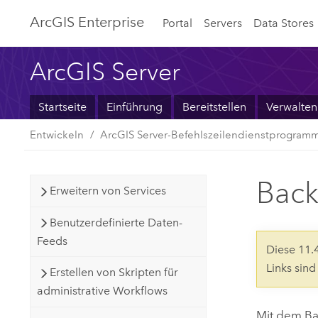
ArcGIS Enterprise
Portal
Servers
Data Stores
ArcGIS Server
Startseite
Einführung
Bereitstellen
Verwalten
Entwickeln
ArcGIS Server-Befehlszeilendienstprogram
Bac
Erweitern von Services
Benutzerdefinierte Daten-
Feeds
Diese 11
Links sin
Erstellen von Skripten für
administrative Workflows
Mit dem B