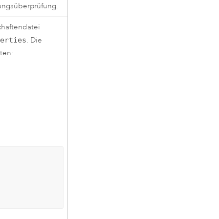
erungsüberprüfung.
chaftendatei
perties
. Die
ten: