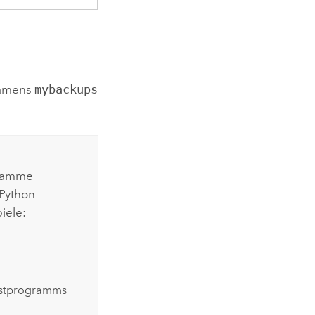
namens
mybackups
gramme
Python-
iele:
nstprogramms