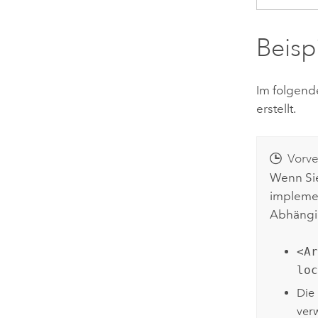
Beisp
Im folgend
erstellt.
Vorve
Wenn Sie
implemen
Abhängig
<A
lo
Die
ver