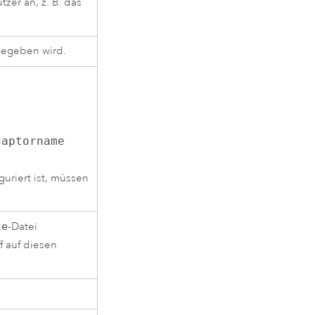
zer an, z. B. das
gegeben wird.
daptorname
uriert ist, müssen
te
-Datei
f auf diesen