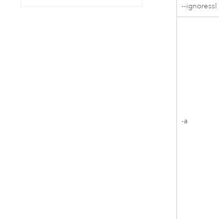
--ignoressl
-a