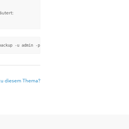
utert:
backup -u admin -p admin -s http://myserver:6080 -f /tmp
zu diesem Thema?