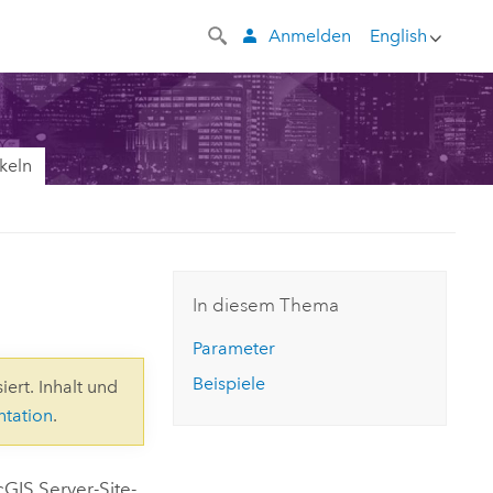
Anmelden
English
keln
In diesem Thema
Parameter
Beispiele
iert. Inhalt und
ntation
.
cGIS Server
-Site-