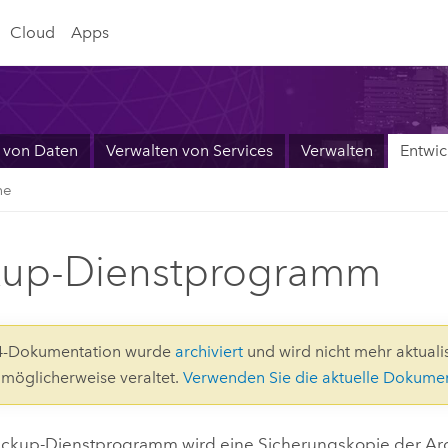
Cloud
Apps
 von Daten
Verwalten von Services
Verwalten
Entwic
me
kup-Dienstprogramm
.4-Dokumentation wurde
archiviert
und wird nicht mehr aktualis
d möglicherweise veraltet.
Verwenden Sie die aktuelle Dokume
ackup-Dienstprogramm wird eine Sicherungskopie der
Ar