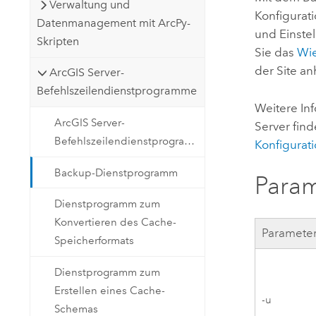
Verwaltung und
Konfigurati
Datenmanagement mit ArcPy-
und Einstel
Skripten
Sie das
Wie
der Site a
ArcGIS Server-
Befehlszeilendienstprogramme
Weitere In
ArcGIS Server-
Server
find
Befehlszeilendienstprogramme
Konfigurat
Backup-Dienstprogramm
Para
Dienstprogramm zum
Konvertieren des Cache-
Paramete
Speicherformats
Dienstprogramm zum
Erstellen eines Cache-
-u
Schemas