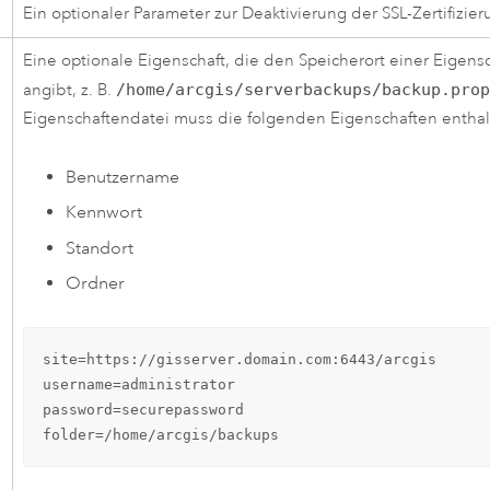
Ein optionaler Parameter zur Deaktivierung der SSL-Zertifizi
Eine optionale Eigenschaft, die den Speicherort einer Eigens
angibt, z. B.
/home/arcgis/serverbackups/backup.pro
Eigenschaftendatei muss die folgenden Eigenschaften enthal
Benutzername
Kennwort
Standort
Ordner
site=https://gisserver.domain.com:6443/arcgis

username=administrator

password=securepassword

folder=/home/arcgis/backups