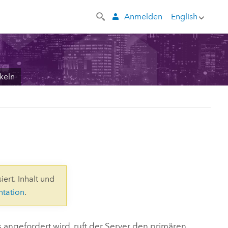
Anmelden
English
keln
iert. Inhalt und
ntation
.
angefordert wird, ruft der Server den primären