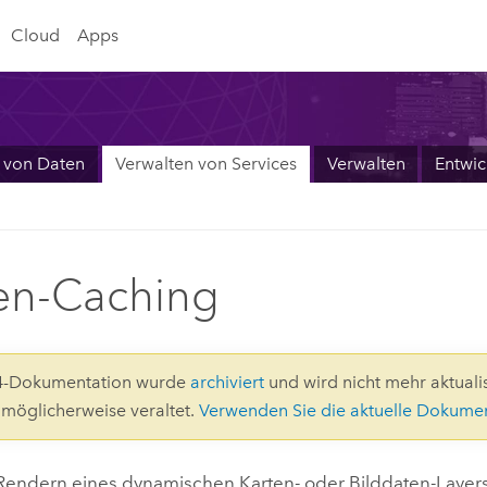
Cloud
Apps
 von Daten
Verwalten von Services
Verwalten
Entwic
en-Caching
.4-Dokumentation wurde
archiviert
und wird nicht mehr aktualis
d möglicherweise veraltet.
Verwenden Sie die aktuelle Dokume
endern eines dynamischen Karten- oder Bilddaten-Layers 