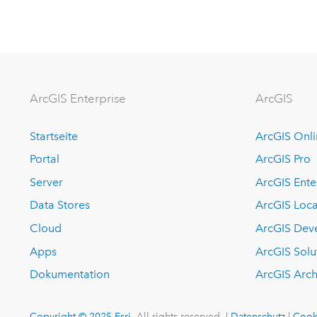
ArcGIS Enterprise
ArcGIS
Startseite
ArcGIS Onl
Portal
ArcGIS Pro
Server
ArcGIS Ente
Data Stores
ArcGIS Loca
Cloud
ArcGIS Dev
Apps
ArcGIS Solu
Dokumentation
ArcGIS Arch
Copyright © 2025 Esri.
All rights reserved. |
Datenschutz
|
Cook