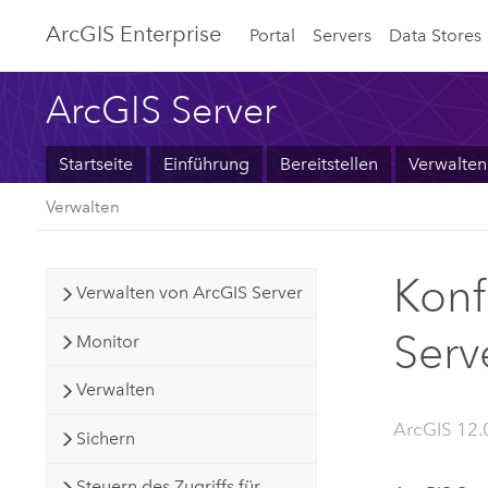
ArcGIS Enterprise
Portal
Servers
Data Stores
ArcGIS Server
Startseite
Einführung
Bereitstellen
Verwalten
Verwalten
Konf
Verwalten von ArcGIS Server
Serv
Monitor
Verwalten
ArcGIS 12.0
Sichern
Steuern des Zugriffs für