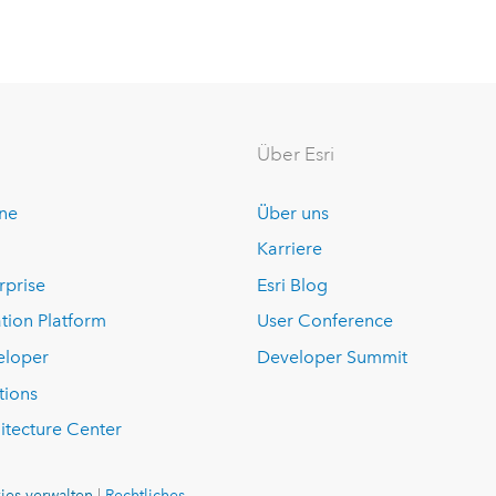
Über Esri
ine
Über uns
Karriere
rprise
Esri Blog
tion Platform
User Conference
eloper
Developer Summit
tions
itecture Center
ies verwalten
|
Rechtliches