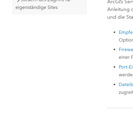
ArcGIS Ser
eigenständige Sites
Anleitung 
und die St
Empfe
Option
Firewa
einer 
Port-E
werde
Dateib
zugrei