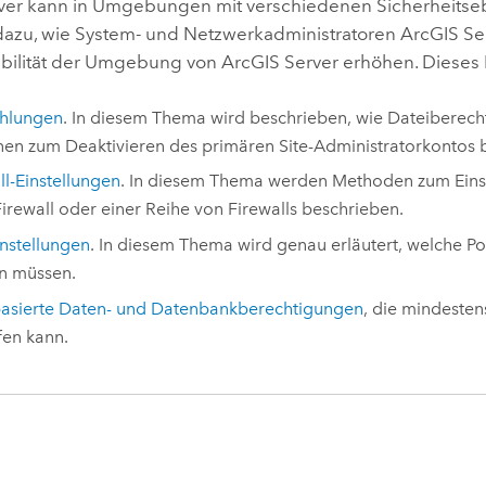
ver
kann in Umgebungen mit verschiedenen Sicherheitsebe
dazu, wie System- und Netzwerkadministratoren
ArcGIS Se
abilität der Umgebung von
ArcGIS Server
erhöhen. Dieses 
hlungen
. In diesem Thema wird beschrieben, wie Dateibere
en zum Deaktivieren des primären Site-Administratorkontos be
ll-Einstellungen
. In diesem Thema werden Methoden zum Ein
Firewall oder einer Reihe von Firewalls beschrieben.
instellungen
. In diesem Thema wird genau erläutert, welche P
n müssen.
asierte Daten- und Datenbankberechtigungen
, die mindesten
fen kann.