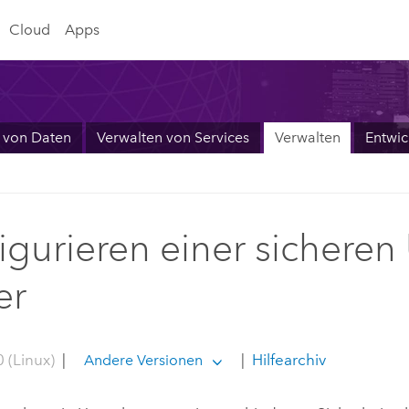
Cloud
Apps
 von Daten
Verwalten von Services
Verwalten
Entwic
igurieren einer sichere
er
 (Linux)
|
|
Hilfearchiv
Andere Versionen