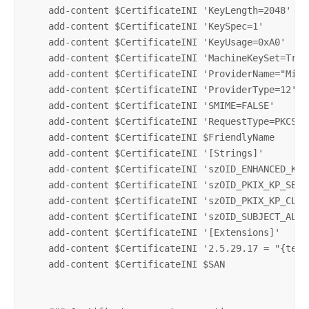
    add-content $CertificateINI 'KeyLength=2048'

    add-content $CertificateINI 'KeySpec=1'

    add-content $CertificateINI 'KeyUsage=0xA0'

    add-content $CertificateINI 'MachineKeySet=True'
    add-content $CertificateINI 'ProviderName="Micr
    add-content $CertificateINI 'ProviderType=12'

    add-content $CertificateINI 'SMIME=FALSE'

    add-content $CertificateINI 'RequestType=PKCS10'
    add-content $CertificateINI $FriendlyName

    add-content $CertificateINI '[Strings]'

    add-content $CertificateINI 'szOID_ENHANCED_KEY
    add-content $CertificateINI 'szOID_PKIX_KP_SERV
    add-content $CertificateINI 'szOID_PKIX_KP_CLIE
    add-content $CertificateINI 'szOID_SUBJECT_ALT_N
    add-content $CertificateINI '[Extensions]'

    add-content $CertificateINI '2.5.29.17 = "{text}
    add-content $CertificateINI $SAN
