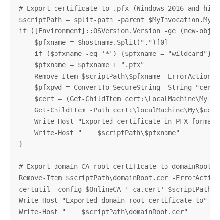
# Export certificate to .pfx (Windows 2016 and highe
$scriptPath = split-path -parent $MyInvocation.MyCom
if ([Environment]::OSVersion.Version -ge (new-object
    $pfxname = $hostname.Split(".")[0]

    if ($pfxname -eq '*') {$pfxname = "wildcard"}

    $pfxname = $pfxname + ".pfx"

    Remove-Item $scriptPath\$pfxname -ErrorAction Ig
    $pfxpwd = ConvertTo-SecureString -String "certi
    $cert = (Get-ChildItem cert:\LocalMachine\My | 
    Get-ChildItem -Path cert:\localMachine\My\$cert
    Write-Host "Exported certificate in PFX format 
    Write-Host "    $scriptPath\$pfxname"

}

# Export domain CA root certificate to domainRoot.ce
Remove-Item $scriptPath\domainRoot.cer -ErrorAction 
certutil -config $OnlineCA '-ca.cert' $scriptPath\d
Write-Host "Exported domain root certificate to"

Write-Host "    $scriptPath\domainRoot.cer"