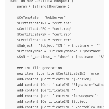
function New-CertificateRequest {

    param ( [string]$hostname )

    $CATemplate = "WebServer"

    $CertificateINI = "cert.ini"

    $CertificateREQ = "cert.req"

    $CertificateRSP = "cert.rsp"

    $CertificateCER = "cert.cer"

    $Subject = 'Subject="CN=' + $hostname + '"'

    $FriendlyName = 'FriendlyName=' + $hostname

    $SAN = '_continue_ = "dns=' + $hostname + '&"'

    ### INI file generation

    new-item -type file $CertificateINI -force

    add-content $CertificateINI '[Version]'

    add-content $CertificateINI 'Signature="$Windows
    add-content $CertificateINI ''

    add-content $CertificateINI '[NewRequest]'

    add-content $CertificateINI $Subject

    add-content $CertificateINI 'Exportable=TRUE'
