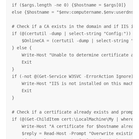
if ($args.length -ne 0) {$hostname = $args[0]}

else {$hostname = "$env:computername.$env:userdnsdom
# Check if a CA exists in the domain and if IIS is i
if (@(certutil -dump | select-string "Config:")) {

    $OnlineCA = (certutil -dump | select-string "Co
} else {

    Write-Host "Unable to determine certificate aut
    Exit

}

if (-not @(Get-Service W3SVC -ErrorAction Ignore)) {
    Write-Host "IIS is not installed on this machine
    Exit

}

# Check if a certificate already exists and prompt u
if (@(Get-ChildItem cert:\LocalMachine\My | where-o
    Write-Host "A certificate for $hostname already 
    $reply = Read-Host -Prompt "Overwrite existing c