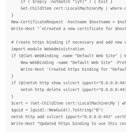
    if ( $reply -notmatch "[yY]" ) { Exit }

    Get-ChildItem cert:\LocalMachine\My | where-obj
}

New-CertificateRequest -hostname $hostname > $null

Write-Host "`nCreated a new certificate for $hostnam
# Create https binding if necessary and add new cert
import-module WebAdministration

if (@(Get-WebBinding -name "Default Web Site" | Whe
    New-WebBinding -name "Default Web Site" -Protoco
    Write-Host 'Created https binding for "Default W
}

if (@(netsh http show sslcert ipport="0.0.0.0:443" 
    netsh http delete sslcert ipport="0.0.0.0:443" >
}

$cert = (Get-ChildItem cert:\LocalMachine\My | wher
$guid = [guid]::NewGuid().ToString("B")

netsh http add sslcert ipport="0.0.0.0:443" certhas
Write-Host "Updated https binding to use this certif