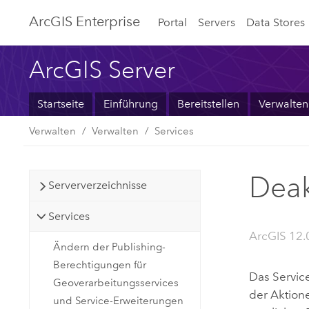
ArcGIS Enterprise
Portal
Servers
Data Stores
ArcGIS Server
Startseite
Einführung
Bereitstellen
Verwalten
Verwalten
Verwalten
Services
Deak
Serververzeichnisse
Services
ArcGIS 12.
Ändern der Publishing-
Berechtigungen für
Das Servic
Geoverarbeitungsservices
der Aktion
und Service-Erweiterungen