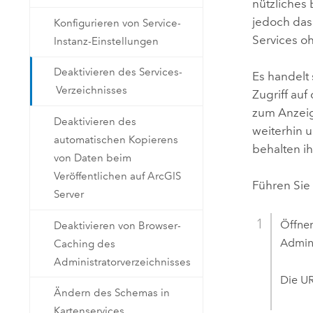
nützliches
jedoch das
Konfigurieren von Service-
Services o
Instanz-Einstellungen
Deaktivieren des Services-
Es handelt 
Verzeichnisses
Zugriff au
zum Anzeige
Deaktivieren des
weiterhin 
automatischen Kopierens
behalten ih
von Daten beim
Veröffentlichen auf ArcGIS
Führen Sie 
Server
Öffne
Deaktivieren von Browser-
Admini
Caching des
Administratorverzeichnisses
Die UR
Ändern des Schemas in
Kartenservices