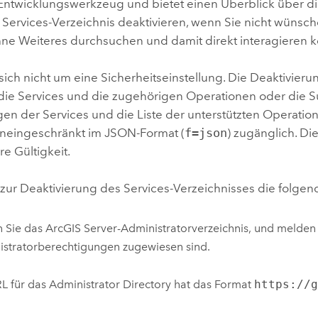
 Entwicklungswerkzeug und bietet einen Überblick über d
 Services-Verzeichnis deaktivieren, wenn Sie nicht wüns
hne Weiteres durchsuchen und damit direkt interagieren 
sich nicht um eine Sicherheitseinstellung. Die Deaktivier
f die Services und die zugehörigen Operationen oder die S
n der Services und die Liste der unterstützten Operatione
uneingeschränkt im JSON-Format (
f=json
) zugänglich. Di
re Gültigkeit.
zur Deaktivierung des Services-Verzeichnisses die folgend
n Sie das
ArcGIS Server
-Administratorverzeichnis, und melden
stratorberechtigungen zugewiesen sind.
L für das Administrator Directory hat das Format
https://