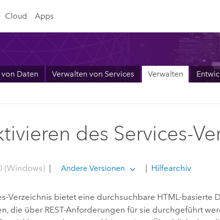
Cloud
Apps
 von Daten
Verwalten von Services
Verwalten
Entwic
tivieren des Services-Ve
0 (Windows)
|
|
Hilfearchiv
Andere Versionen
es-Verzeichnis bietet eine durchsuchbare HTML-basierte D
en, die über REST-Anforderungen für sie durchgeführt werd