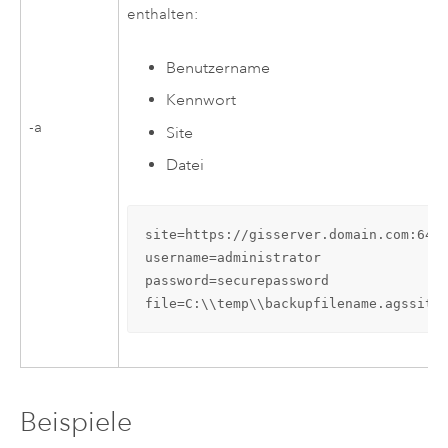
enthalten:
Benutzername
Kennwort
-a
Site
Datei
site=https://gisserver.domain.com:6443
username=administrator

password=securepassword

file=C:\\temp\\backupfilename.agssite
Beispiele