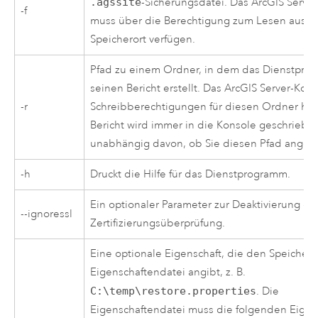
.agssite
-Sicherungsdatei. Das
ArcGIS Server
-f
muss über die Berechtigung zum Lesen aus 
Speicherort verfügen.
Pfad zu einem Ordner, in dem das Dienstpr
seinen Bericht erstellt. Das
ArcGIS Server
-Kon
-r
Schreibberechtigungen für diesen Ordner ha
Bericht wird immer in die Konsole geschriebe
unabhängig davon, ob Sie diesen Pfad angeb
-h
Druckt die Hilfe für das Dienstprogramm.
Ein optionaler Parameter zur Deaktivierung de
--ignoressl
Zertifizierungsüberprüfung.
Eine optionale Eigenschaft, die den Speichero
Eigenschaftendatei angibt, z. B.
C:\temp\restore.properties
. Die
Eigenschaftendatei muss die folgenden Eigen