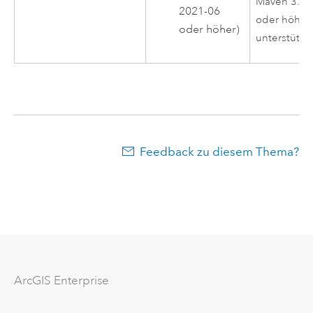
Maven 3.8.
2021-06
oder höher
oder höher)
unterstützt.
Feedback zu diesem Thema?
ArcGIS Enterprise