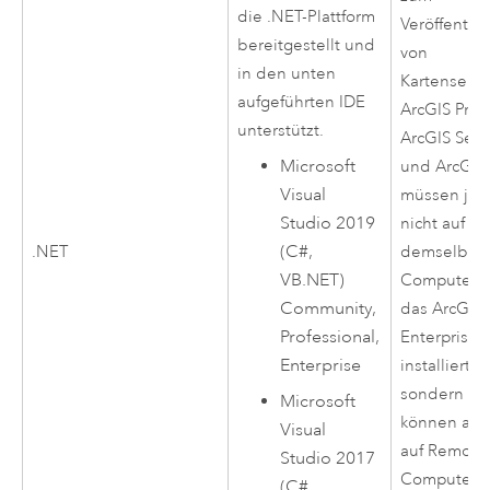
die .NET-Plattform
Veröffentli
bereitgestellt und
von
in den unten
Kartenservi
aufgeführten IDE
ArcGIS Pro
.
unterstützt.
ArcGIS Serv
Microsoft
und
ArcGIS
Visual
müssen je
Studio
2019
nicht auf
(C#,
.NET
demselben
VB.NET)
Computer 
Community,
das
ArcGIS
Professional,
Enterprise
Enterprise
installiert s
sondern
Microsoft
können auc
Visual
auf Remote
Studio
2017
Computern
(C#,