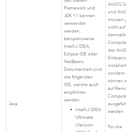
des Maven-
ArcGIS Serv
Framework und
und
ArcGIS
JDK 11 können
müssen je
verwendet
nicht auf
werden,
demselben
beispielsweise
Computer 
IntelliJ IDEA,
das
ArcGIS
Eclipse IDE oder
Enterprise
NetBeans.
installiert s
Dokumentiert sind
sondern
die folgenden
können auc
IDE, welche auch
auf Remote
empfohlen
Computern
werden:
Java
ausgeführt
IntelliJ IDEA
werden.
Ultimate
(Version
Für die