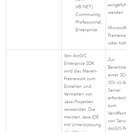
ausgeführt
VB.NET)
werden.
Community,
Professional,
Microsoft .
Enterprise
Framework
oder höher
Von
ArcGIS
Zur
Enterprise
SDK
Bereitstell
wird das Maven-
einer SOE 
Framework zum
SOI ist
ArcG
Erstellen und
Server
Verwalten von
erforderlich
Java-Projekten
zum
verwendet. Die
Veröffentli
meisten Java-IDE
von Service
mit Unterstützung
ArcGIS Pro
.