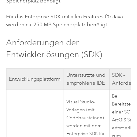
Speicherplatz benötigt.
Für das
Enterprise
SDK mit allen Features für Java
werden ca. 250 MB Speicherplatz benötigt.
Anforderungen der
Entwicklerlösungen (SDK)
Unterstützte und
SDK –
Entwicklungsplattform
empfohlene IDE
Anforder
Bei
Visual Studio
-
Bereitstell
Vorlagen (mit
einer SOE i
Codebausteinen)
ArcGIS Serv
werden mit dem
erforderlich
Enterprise
SDK für
zum