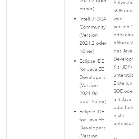
2021.2 oder
Entwicklun
höher)
SOE und S
IntelliJ IDEA
wird
Community
Version 11.
(Version
oder eine
2021.2 oder
höhere Ver
höher)
des Java
Developme
Eclipse IDE
Kit (JDK)
for Java EE
unterstützt.
Developers
Erstellung 
(Version
SOE oder S
2021-06
mit Java 12
oder höher)
oder höher
Eclipse IDE
nicht
for Java EE
unterstützt.
Developers
(Version