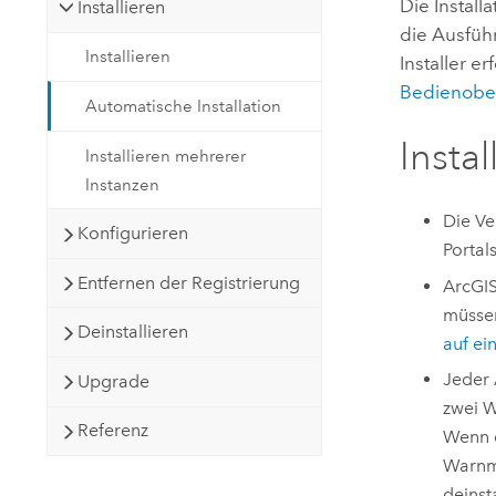
Die Install
Installieren
die Ausfüh
Installieren
Installer
erf
Bedienober
Automatische Installation
Insta
Installieren mehrerer
Instanzen
Die Ve
Konfigurieren
Portal
Entfernen der Registrierung
ArcGI
müss
Deinstallieren
auf ei
Jeder
Upgrade
zwei W
Referenz
Wenn e
Warnme
deinst