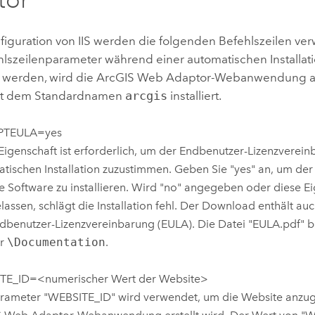
nfiguration von IIS werden die folgenden Befehlszeilen v
hlszeilenparameter während einer automatischen Installati
 werden, wird die
ArcGIS Web Adaptor
-Webanwendung au
it dem Standardnamen
arcgis
installiert.
PTEULA=yes
Eigenschaft ist erforderlich, um der Endbenutzer-Lizenzverein
tischen Installation zuzustimmen. Geben Sie "yes" an, um d
e Software zu installieren. Wird "no" angegeben oder diese E
assen, schlägt die Installation fehl. Der Download enthält au
dbenutzer-Lizenzvereinbarung (EULA). Die Datei "EULA.pdf" be
er
\Documentation
.
TE_ID=<numerischer Wert der Website>
rameter "WEBSITE_ID" wird verwendet, um die Website anzug