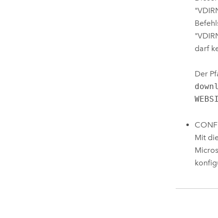
"VDIR
Befehl
"VDIR
darf k
Der Pf
down
WEBS
CONFI
Mit di
Micros
konfig