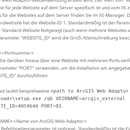
S Web Adaptor
-Webanwendung erstellt wird. Der Wert von "WE
die für jede Website auf dem Server spezifisch ist und vom IIS
s für die Websites auf dem Server finden Sie im IIS-Manager. D
rdwebsite hat die Website-ID 1. Standardmäßig ist der Para
e Standard-Website festgelegt (auch wenn mehrere Websites 
arameter "WEBSITE_ID" wird die Groß-/Kleinschreibung beach
=<Portnummer>
ie darüber hinaus über eine Website mit mehreren Ports verfü
rameter "PORT" verwenden, um die Installation am angegebe
TE_ID" durchzuführen.
ad lautet beispielsweise
<path to ArcGIS Web Adaptor
load>\setup.exe /qb VDIRNAME=arcgis_external
ITE_ID=4059640 PORT=82
.
AME=<Name von ArcGIS Web Adaptor>
 Befehlszeilenparameter ist optional. Standardmäßig ist die E