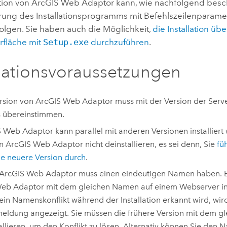
ation von
ArcGIS Web Adaptor
kann, wie nachfolgend besc
rung des Installationsprogramms mit Befehlszeilenparame
olgen. Sie haben auch die Möglichkeit,
die Installation übe
fläche mit
Setup.exe
durchzuführen
.
llationsvoraussetzungen
rsion von
ArcGIS Web Adaptor
muss mit der Version der Serve
s übereinstimmen.
S Web Adaptor
kann parallel mit anderen Versionen installiert
en
ArcGIS Web Adaptor
nicht deinstallieren, es sei denn, Sie
fü
ne neuere Version durch
.
ArcGIS Web Adaptor
muss einen eindeutigen Namen haben. E
eb Adaptor mit dem gleichen Namen auf einem Webserver ins
in Namenskonflikt während der Installation erkannt wird, wir
ldung angezeigt. Sie müssen die frühere Version mit dem g
allieren, um den Konflikt zu lösen. Alternativ können Sie den