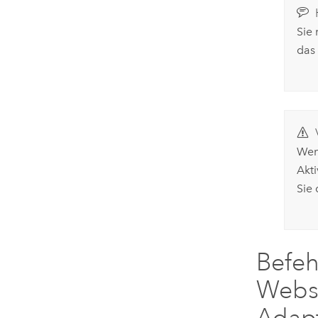
Sie
das
Wen
Akt
Sie 
Befeh
Webs
Adap