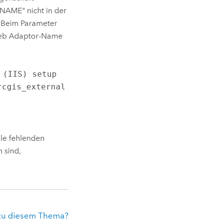
NAME" nicht in der
. Beim Parameter
Web Adaptor-Name
 (IIS) setup
rcgis_external
le fehlenden
h sind,
zu diesem Thema?