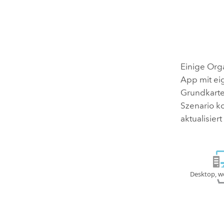
Einige Orga
App mit ei
Grundkarte
Szenario k
aktualisier