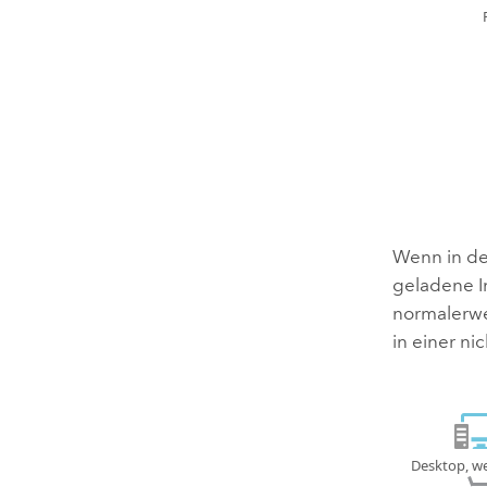
Wenn in der
geladene I
normalerwe
in einer n