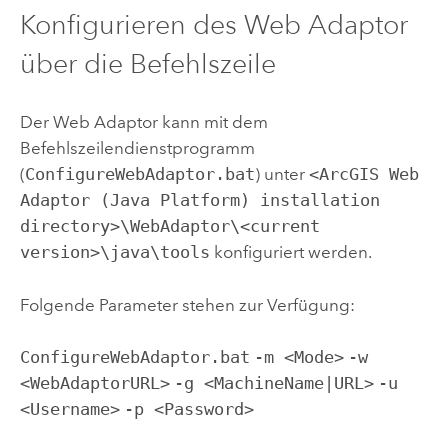
Konfigurieren des Web Adaptor
über die Befehlszeile
Der Web Adaptor kann mit dem
Befehlszeilendienstprogramm
(
ConfigureWebAdaptor.bat
) unter
<ArcGIS Web
Adaptor (Java Platform) installation
directory>\WebAdaptor\<current
version>\java\tools
konfiguriert werden.
Folgende Parameter stehen zur Verfügung:
ConfigureWebAdaptor.bat
-m <Mode>
-w
<WebAdaptorURL>
-g <MachineName|URL>
-u
<Username>
-p <Password>