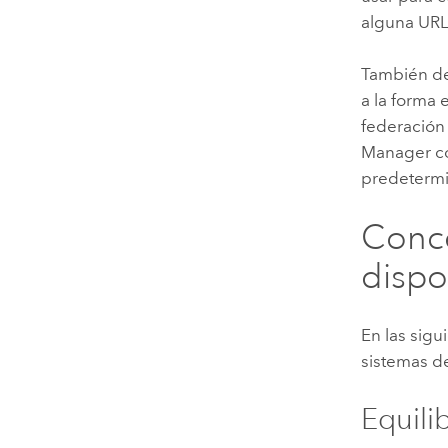
alguna URL
También de
a la forma
federación
Manager
co
predeterm
Conce
dispo
En las sigu
sistemas de
Equili