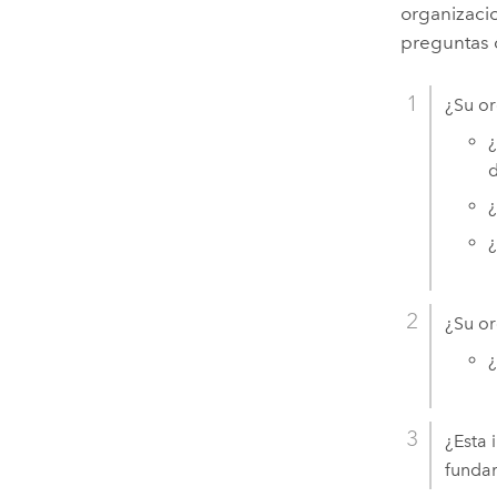
organizaci
preguntas 
¿Su or
¿
d
¿
¿
¿Su or
¿
¿Esta
funda