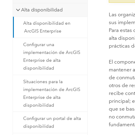
Alta disponibilidad
Las organiz
sus imple
Alta disponibilidad en
Para estas
ArcGIS Enterprise
alta dispon
Configurar una
prácticas d
implementación de ArcGIS
Enterprise de alta
El compone
disponibilidad
mantener a
de conmuta
Situaciones para la
otros de r
implementación de ArcGIS
recibe con
Enterprise de alta
principal; 
disponibilidad
que se bas
no conmuta
Configurar un portal de alta
fundamental
disponibilidad