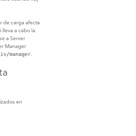
r de carga afecta
i lleva a cabo la
rse a
Server
er Manager
gis/manager
.
ta
lizados en