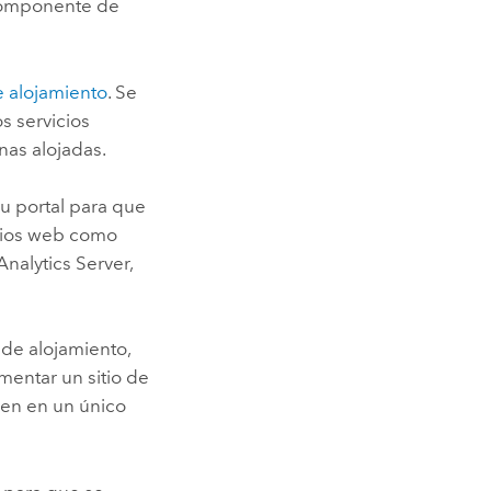
 componente de
e alojamiento
. Se
s servicios
nas alojadas.
u portal para que
icios web como
nalytics Server
,
r de alojamiento,
mentar un sitio de
den en un único