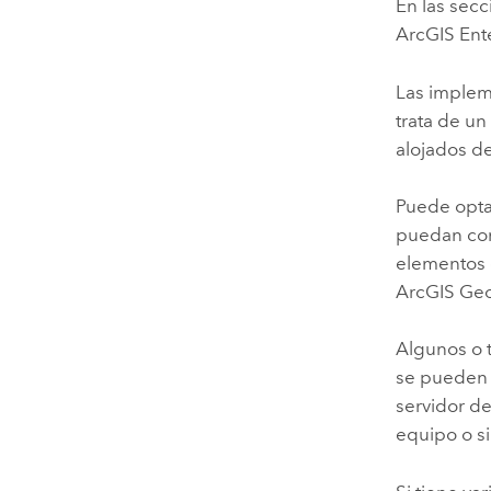
En las sec
ArcGIS Ent
Las imple
trata de u
alojados de
Puede optar
puedan com
elementos 
ArcGIS Geo
Algunos o t
se pueden 
servidor de
equipo o si