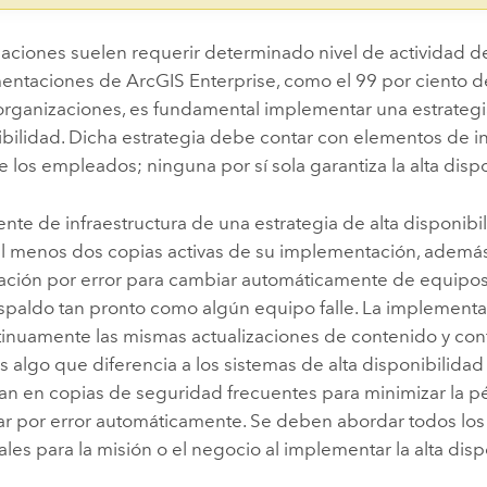
aciones suelen requerir determinado nivel de actividad d
mentaciones de
ArcGIS Enterprise
, como el 99 por ciento d
 organizaciones, es fundamental implementar una estrategi
ibilidad. Dicha estrategia debe contar con elementos de in
e los empleados; ninguna por sí sola garantiza la alta disp
nte de infraestructura de una estrategia de alta disponib
l menos dos copias activas de su implementación, adem
ción por error para cambiar automáticamente de equipos 
espaldo tan pronto como algún equipo falle. La implement
tinuamente las mismas actualizaciones de contenido y con
es algo que diferencia a los sistemas de alta disponibilidad
an en copias de seguridad frecuentes para minimizar la p
r por error automáticamente. Se deben abordar todos lo
es para la misión o el negocio al implementar la alta disp