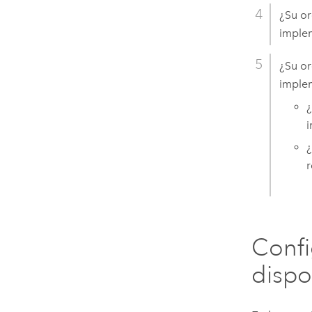
¿Su or
implem
¿Su or
implem
¿
¿
r
Confi
dispo