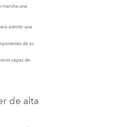
n marcha una
ara admitir una
omponentes de su
ceros capaz de
er
de alta