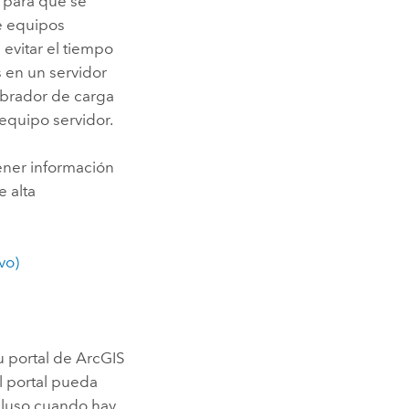
a para que se
e equipos
 evitar el tiempo
s en un servidor
ibrador de carga
equipo servidor.
ner información
e alta
vo)
u portal de
ArcGIS
 portal pueda
ncluso cuando hay