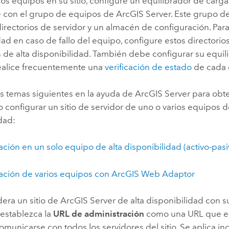
rios equipos en su sitio, configure un equilibrador de carg
 con el grupo de equipos de
ArcGIS Server
. Este grupo d
rectorios de servidor y un almacén de configuración. Para
dad en caso de fallo del equipo, configure estos directorio
 de alta disponibilidad. También debe configurar su equil
ealice frecuentemente una
verificación de estado
de cada 
os temas siguientes en la ayuda de
ArcGIS Server
para obte
configurar un sitio de servidor de uno o varios equipos d
dad:
ión en un solo equipo de alta disponibilidad (activo-pasi
ción de varios equipos con
ArcGIS Web Adaptor
era un sitio de
ArcGIS Server
de alta disponibilidad con s
, establezca la
URL de administración
como una URL que el
omunicarse con todos los servidores del sitio. Se aplica i