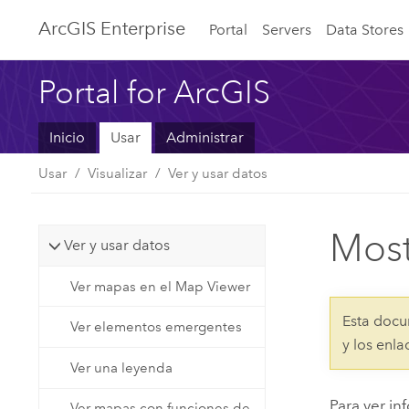
Arc
GIS Enterprise
Portal
Servers
Data Stores
Portal for ArcGIS
Inicio
Usar
Administrar
Usar
Visualizar
Ver y usar datos
Most
Ver y usar datos
Ver mapas en el Map Viewer
Esta docu
Ver elementos emergentes
y los enl
Ver una leyenda
Para ver in
Ver mapas con funciones de