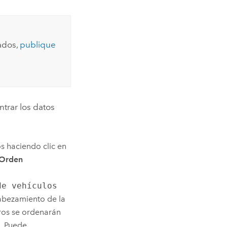
ados,
publique
trar los datos
os haciendo clic en
Orden
de vehículos
cabezamiento de la
tros se ordenarán
e. Puede