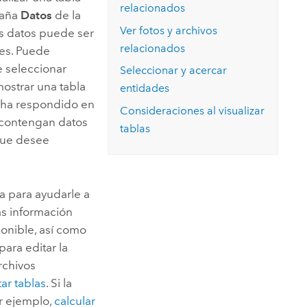
relacionados
taña
Datos
de la
Ver fotos y archivos
os datos puede ser
relacionados
nes. Puede
e seleccionar
Seleccionar y acercar
mostrar una tabla
entidades
se ha respondido en
Consideraciones al visualizar
 contengan datos
tablas
 que desee
a para ayudarle a
s información
ponible, así como
para editar la
rchivos
tar tablas
.
Si la
r ejemplo,
calcular