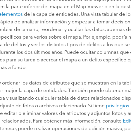
 en la parte inferior del mapa en el
Map Viewer
o en la pes
 elementos
de la capa de entidades. Una vista tabular de l
rápida de analizar información y empezar a tomar decisio
ambiar de tamaño, reordenar y ocultar los datos, además d
specíficos para verlos sobre el mapa. Por ejemplo, podría 
 de delitos y ver los distintos tipos de delitos a los que 
 durante los dos últimos años.
Puede ocultar columnas que
es para su tarea o acercar el mapa a un delito específico
más a fondo.
 ordenar los datos de atributos que se muestran en la tabl
 mejor la capa de entidades. También puede obtener má
pa visualizando cualquier tabla de datos relacionados dis
djunto de fotos o archivos relacionado. Si tiene
privilegios
 editar o eliminar valores de atributos y adjuntos fotos y a
s relacionados. Para obtener más información, consulte
Edi
rtenece, puede realizar operaciones de edición masiva, po