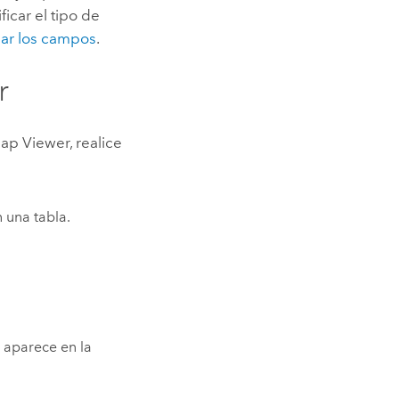
icar el tipo de
nar los campos
.
r
ap Viewer
, realice
 una tabla.
a aparece en la