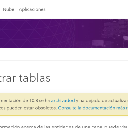
Nube
Aplicaciones
rar tablas
mentación de 10.8 se ha
archivadod
y ha dejado de actualizar
aces pueden estar obsoletos.
Consulte la documentación más r
formación acerca de las entidades de una capa, puede visu