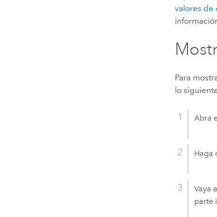
valores de
informació
Mostr
Para mostr
lo siguient
Abra e
Haga c
Vaya a
parte 