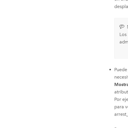
despla
Los
adm
Puede 
necesi
Mostra
atribut
Por ej
para v
arres