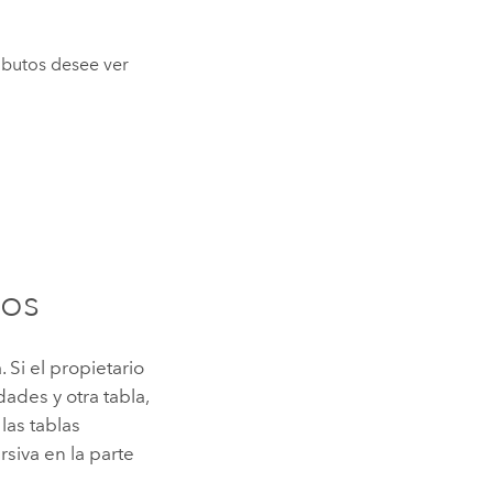
ibutos desee ver
dos
 Si el propietario
ades y otra tabla,
las tablas
iva en la parte