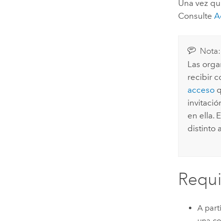
Una vez qu
Consulte
A
Nota:
Las orga
recibir 
acceso
q
invitaci
en ella.
distinto
Requi
A part
una co