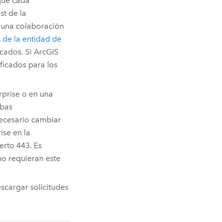
 que cada
st de la
e una colaboración
s de la entidad de
icados. Si
ArcGIS
ificados para los
rprise
o en una
mbas
necesario cambiar
ise
en la
erto 443. Es
no requieran este
scargar solicitudes