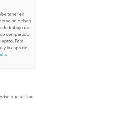
ebe tener en
laboración deben
o de trabajo de
 uso compartido
 aptos. Para
o y la capa de
ión
.
prise
que utilizan