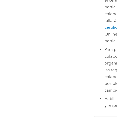
el cer
partic
colabo
fallar
certifi
Onlin
partic
Para p
colab
organ
las re
colabo
posibl
cambi
Habili
y resp