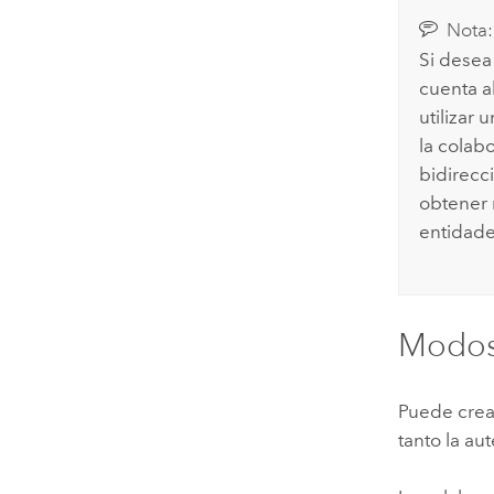
Nota:
Si desea
cuenta a
utilizar 
la colab
bidirecc
obtener 
entidade
Modos 
Puede crea
tanto la au