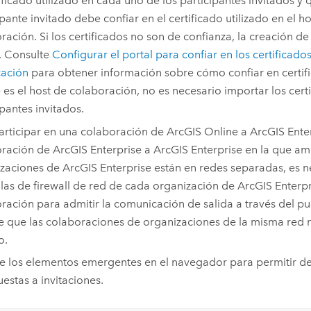
tificado utilizado en cada uno de los participantes invitados y
ipante invitado debe confiar en el certificado utilizado en el ho
ración. Si los certificados no son de confianza, la creación d
á. Consulte
Configurar el portal para confiar en los certificado
cación
para obtener información sobre cómo confiar en certif
e
es el host de colaboración, no es necesario importar los cert
ipantes invitados.
articipar en una colaboración de
ArcGIS Online
a
ArcGIS Ente
oración de
ArcGIS Enterprise
a
ArcGIS Enterprise
en la que a
izaciones de
ArcGIS Enterprise
están en redes separadas, es 
glas de firewall de red de cada organización de
ArcGIS Enterpr
ración para admitir la comunicación de salida a través del pu
e que las colaboraciones de organizaciones de la misma red 
o.
te los elementos emergentes en el navegador para permitir de
uestas a invitaciones.