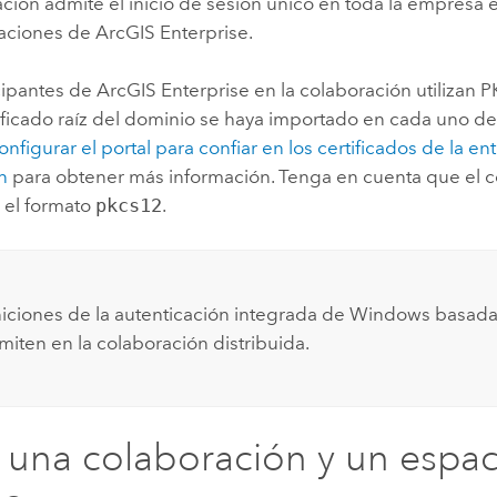
ción admite el inicio de sesión único en toda la empresa 
aciones de
ArcGIS Enterprise
.
icipantes de
ArcGIS Enterprise
en la colaboración utilizan 
ificado raíz del dominio se haya importado en cada uno de 
onfigurar el portal para confiar en los certificados de la en
ón
para obtener más información. Tenga en cuenta que el ce
 el formato
pkcs12
.
niciones de la autenticación integrada de Windows basad
miten en la colaboración distribuida.
 una colaboración y un espa