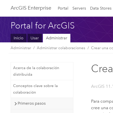
ArcGIS Enterprise
Portal
Servers
Data Stores
Portal for ArcGIS
Inicio
Usar
Administrar
Administrar
Administrar colaboraciones
Crear una c
Crea
Acerca de la colaboración
distribuida
Conceptos clave sobre la
ArcGIS 11.
colaboración
Para compa
Primeros pasos
cree una co