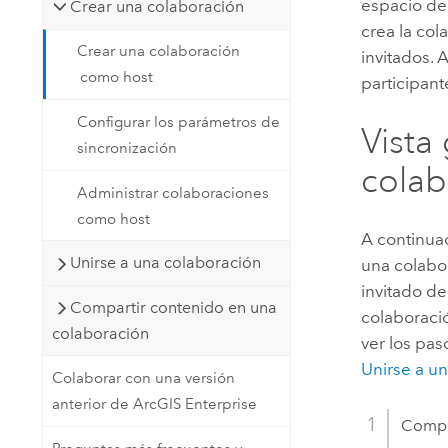
espacio de 
Crear una colaboración
crea la col
Crear una colaboración
invitados. 
como host
participan
Configurar los parámetros de
Vista
sincronización
colab
Administrar colaboraciones
como host
A continuac
Unirse a una colaboración
una colabor
invitado de
Compartir contenido en una
colaboraci
colaboración
ver los pas
Unirse a u
Colaborar con una versión
anterior de ArcGIS Enterprise
Compr