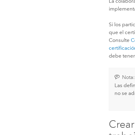
La colabora
implement
Si los part
que el cert
Consulte
C
certificaci
debe tener
Nota:
Las defi
no se ad
Crear