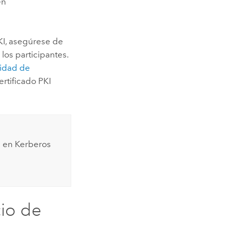
en
PKI, asegúrese de
los participantes.
tidad de
rtificado PKI
a en Kerberos
cio de