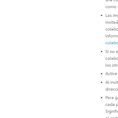
como e
Las i
invita
colabo
inform
colabo
Si no 
colabo
los ot
Active
Al inv
direcc
Para g
cada p
Signif