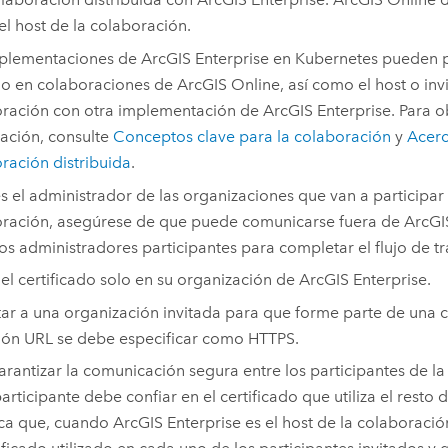
l host de la colaboración.
mplementaciones de
ArcGIS Enterprise
en
Kubernetes
pueden p
do en colaboraciones de
ArcGIS Online
, así como el host o in
ración con otra implementación de
ArcGIS Enterprise
. Para 
ación, consulte
Conceptos clave para la colaboración
y
Acerc
ración distribuida
.
es el administrador de las organizaciones que van a participar 
ración, asegúrese de que puede comunicarse fuera de
ArcGI
ros administradores participantes para completar el flujo de t
 el certificado solo en su organización de
ArcGIS Enterprise
.
itar a una organización invitada para que forme parte de una 
ión URL se debe especificar como HTTPS.
arantizar la comunicación segura entre los participantes de la
articipante debe confiar en el certificado que utiliza el resto 
ica que, cuando
ArcGIS Enterprise
es el host de la colaboració