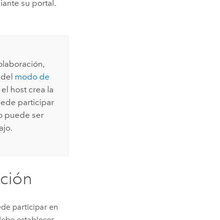
ante su portal.
olaboración,
 del
modo de
l host crea la
uede participar
jo puede ser
ajo.
ación
de participar en
ebe establecer