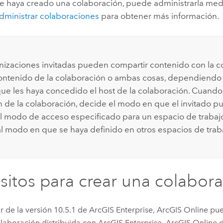
e haya creado una colaboración, puede administrarla medi
dministrar colaboraciones
para obtener más información.
nizaciones invitadas pueden compartir contenido con la c
contenido de la colaboración o ambas cosas, dependiendo
ue les haya concedido el host de la colaboración. Cuando e
ón de la colaboración, decide el modo en que el invitado p
 El modo de acceso especificado para un espacio de traba
 al modo en que se haya definido en otros espacios de trab
sitos para crear una colabor
ir de la versión
10.5.1
de
ArcGIS Enterprise
,
ArcGIS Online
pue
laboración distribuida con
ArcGIS Enterprise
.
ArcGIS Online
d