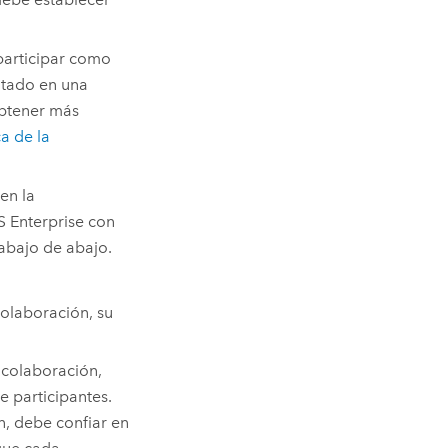
articipar como
vitado en una
obtener más
a de la
en la
S Enterprise
con
rabajo de abajo.
colaboración, su
 colaboración,
de participantes.
n, debe confiar en