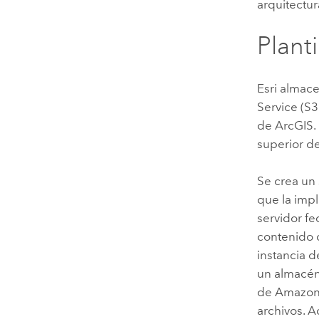
arquitectur
Plant
Esri
almac
Service (S3
de ArcGIS. 
superior d
Se crea un 
que la imp
servidor fe
contenido 
instancia 
un almacén
de
Amazon 
archivos. A