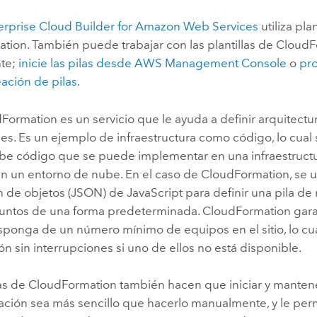
erprise Cloud Builder for Amazon Web Services
utiliza pla
ation
. También puede trabajar con las plantillas de
CloudF
nte;
inicie las pilas desde
AWS Management Console
o
pr
reación de pilas
.
Formation
es un servicio que le ayuda a definir arquitect
ces
. Es un ejemplo de infraestructura como código, lo cual 
ibe código que se puede implementar en una infraestructu
n un entorno de nube. En el caso de
CloudFormation
, se 
n de objetos (JSON) de
JavaScript
para definir una pila de
juntos de una forma predeterminada.
CloudFormation
gara
sponga de un número mínimo de equipos en el sitio, lo cua
n sin interrupciones si uno de ellos no está disponible.
las de
CloudFormation
también hacen que iniciar y manten
ción sea más sencillo que hacerlo manualmente, y le perm