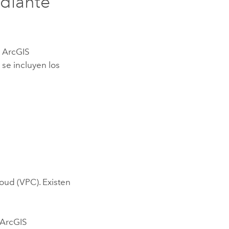
diante
r
ArcGIS
e
se incluyen los
loud (VPC)
. Existen
ArcGIS