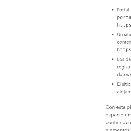
Portal
port
http
Un sit
conte
http
Los da
regist
datos 
El siti
alojam
Con esta pl
espaciotem
contenido d
elementos,