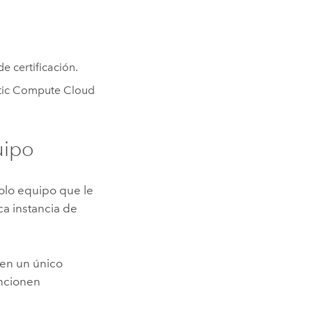
e certificación.
tic Compute Cloud
uipo
olo equipo que le
a instancia de
en un único
uncionen