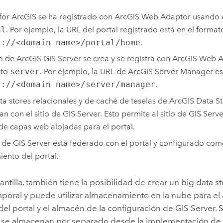
 for ArcGIS
se ha registrado con
ArcGIS Web Adaptor
usando e
al
. Por ejemplo, la URL del portal registrado está en el format
s://<domain name>/portal/home
.
io de
ArcGIS GIS Server
se crea y se registra con
ArcGIS Web A
xto
server
. Por ejemplo, la URL de
ArcGIS Server Manager
es
s://<domain name>/server/manager
.
ta stores relacionales y de caché de teselas de
ArcGIS Data S
ran con el sitio de
GIS Server
. Esto permite al sitio de
GIS Serve
de capas web alojadas para el portal.
o de
GIS Server
está federado con el portal y configurado com
iento del portal.
antilla, también tiene la posibilidad de crear un big data s
poral y puede utilizar almacenamiento en la nube para el
el portal y el almacén de la configuración de
GIS Server
. 
 se almacenan por separado desde la implementación d