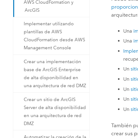
AWS CloudFormation y
proporcio
ArcGIS
arquitectur
Implementar utilizando
Una
i
plantillas de AWS
CloudFormation desde AWS
Una
i
Management Console
Imple
recupe
Crear una implementación
Un
sit
base de ArcGIS Enterprise
de alta disponibilidad en
Un
sit
una arquitectura de red DMZ
Un
sit
Un
sit
Crear un sitio de ArcGIS
Server de alta disponibilidad
Un
sit
en una arquitectura de red
DMZ
También pu
crear sus 
Automatizar la creación de la