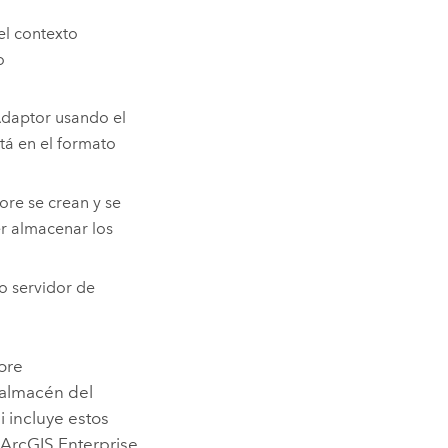
l contexto
o
daptor
usando el
tá en el formato
tore
se crean y se
r
almacenar los
o servidor de
tore
 almacén del
Si incluye estos
e
ArcGIS Enterprise