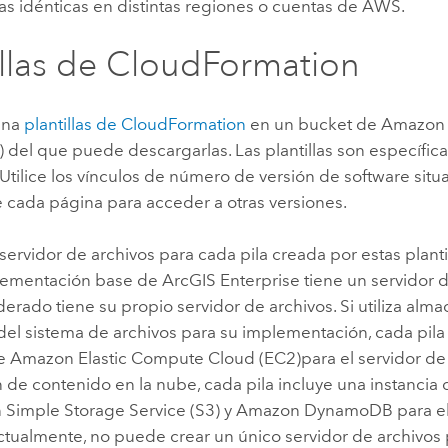
as idénticas en distintas regiones o cuentas de
AWS
.
illas de
CloudFormation
ena
plantillas de
CloudFormation
en un bucket de
Amazon 
)
del que puede descargarlas. Las plantillas son específic
Utilice los vínculos de número de versión de software situ
e cada página para acceder a otras versiones.
servidor de archivos para cada pila creada por estas plantil
lementación base de
ArcGIS Enterprise
tiene un servidor d
derado tiene su propio servidor de archivos. Si utiliza alm
del sistema de archivos para su implementación, cada pila
de
Amazon Elastic Compute Cloud (EC2)
para el servidor de 
 de contenido en la nube, cada pila incluye una instancia
Simple Storage Service (S3)
y
Amazon DynamoDB
para e
ctualmente, no puede crear un único servidor de archivos 