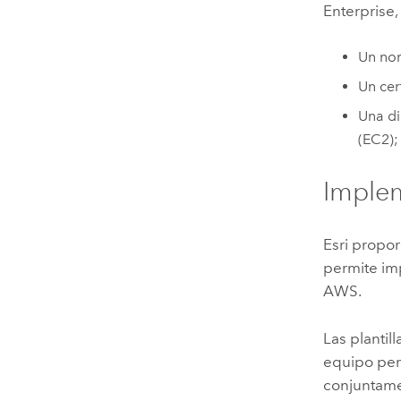
Enterprise
Un nom
Un cer
Una di
(EC2)
;
Imple
Esri
proporc
permite im
AWS
.
Las plantil
equipo per
conjuntame