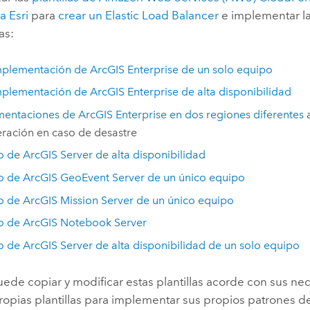
na
Esri
para
crear un Elastic Load Balancer
e implementar la
as:
mplementación de
ArcGIS Enterprise
de un solo equipo
mplementación de
ArcGIS Enterprise
de alta disponibilidad
mentaciones de
ArcGIS Enterprise
en dos regiones diferentes
a
ración en caso de desastre
io de
ArcGIS Server
de alta disponibilidad
io de
ArcGIS GeoEvent Server
de un único equipo
io de
ArcGIS Mission Server
de un único equipo
io de
ArcGIS Notebook Server
io de
ArcGIS Server
de alta disponibilidad de un solo equipo
ede copiar y modificar estas plantillas acorde con sus ne
propias plantillas para implementar sus propios patrones 