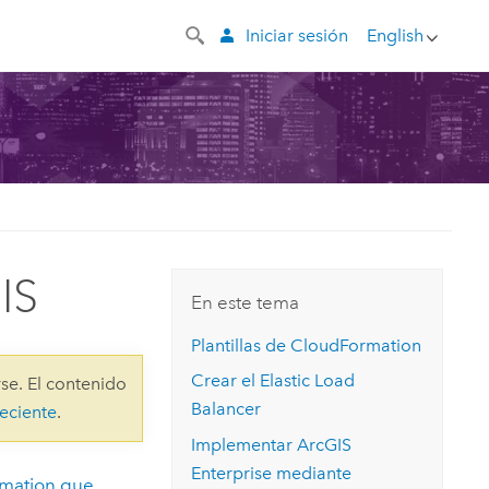
Iniciar sesión
English
IS
En este tema
Plantillas de
CloudFormation
Crear el Elastic Load
se. El contenido
Balancer
eciente
.
Implementar
ArcGIS
Enterprise
mediante
mation
que