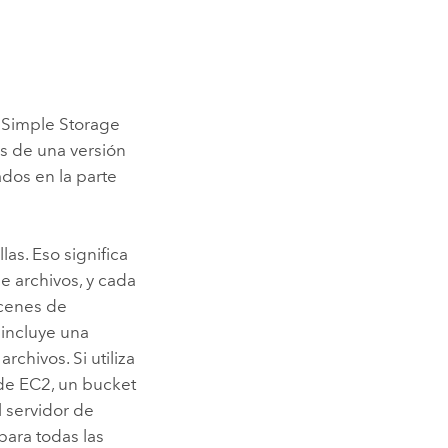
Simple Storage
as de una versión
ados en la parte
las. Eso significa
e archivos, y cada
acenes de
 incluye una
archivos. Si utiliza
 de
EC2
, un bucket
l servidor de
para todas las