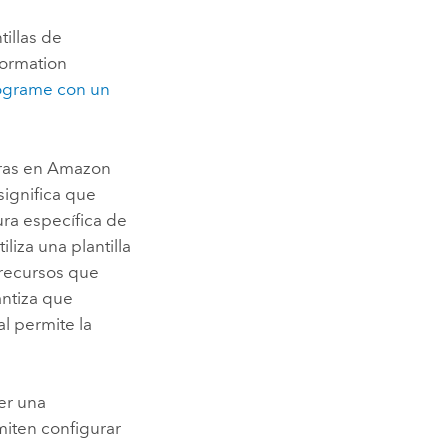
ntillas de
ormation
ograme con un
uras en
Amazon
significa que
ra específica de
utiliza una plantilla
 recursos que
ntiza que
l permite la
er una
iten configurar