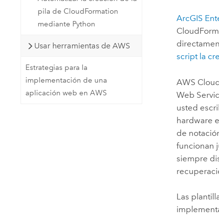
pila de CloudFormation
ArcGIS Ent
mediante Python
CloudForm
directame
Usar herramientas de AWS
script la c
Estrategias para la
implementación de una
AWS Cloud
aplicación web en AWS
Web Servi
usted escr
hardware e
de notació
funcionan 
siempre di
recuperació
Las plantil
implementa