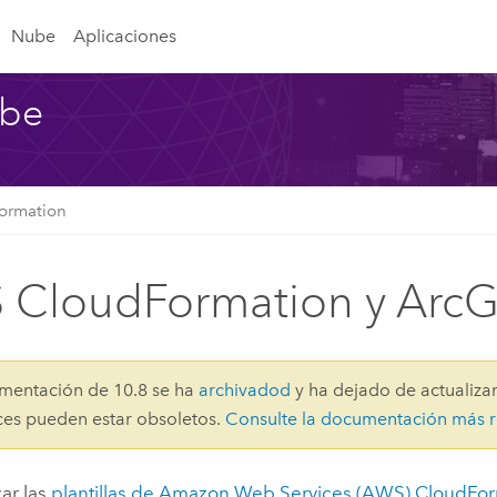
Nube
Aplicaciones
ube
ormation
CloudFormation y ArcG
mentación de 10.8 se ha
archivadod
y ha dejado de actualizar
aces pueden estar obsoletos.
Consulte la documentación más r
zar las
plantillas de
Amazon Web Services (AWS) CloudFor