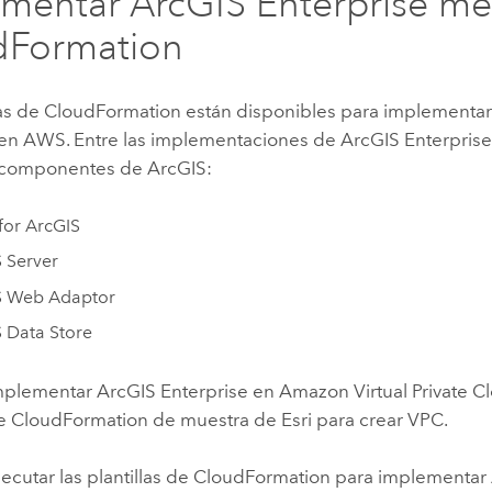
ementar
ArcGIS Enterprise
me
dFormation
las de
CloudFormation
están disponibles para implementa
en
AWS
. Entre las implementaciones de
ArcGIS Enterpris
 componentes de ArcGIS:
 for ArcGIS
 Server
S Web Adaptor
 Data Store
implementar
ArcGIS Enterprise
en
Amazon Virtual Private C
de
CloudFormation
de muestra de
Esri
para crear
VPC
.
ecutar las plantillas de
CloudFormation
para implementar