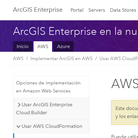
Arc
GIS Enterprise
Portal
Servers
Data Stores
ArcGIS Enterprise en la n
Inicio
AWS
Azure
AWS
Implementar ArcGIS en AWS
Usar AWS CloudF
AWS 
Opciones de implementación
en Amazon Web Services
Usar ArcGIS Enterprise
Esta docu
Cloud Builder
y los enl
Usar AWS CloudFormation
Puede utili