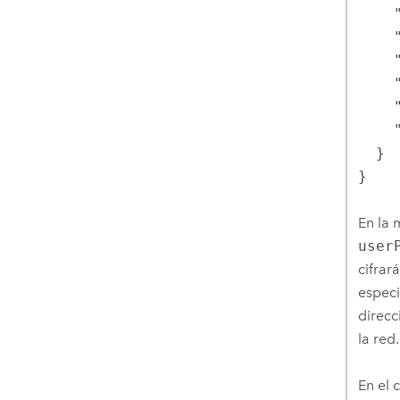
    "user": "mydomain\\winaccount",

    "userFullnameAttribute": "cn",

    "userEmailAttribute": "mail",

    "userGivenNameAttribute": "givenName",

    "userSurnameAttribute": "sn",

    "caseSensitive": "false"

  }

}
En la 
user
cifrar
especi
direcc
la red
En el 