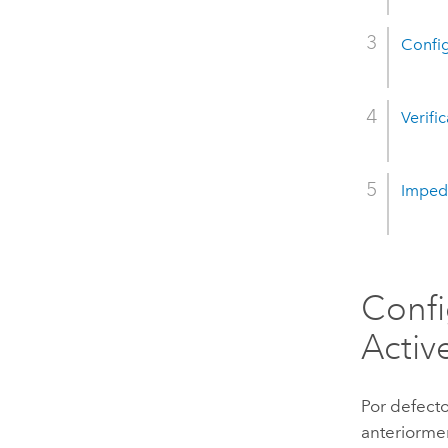
Config
Verifi
Impedi
Confi
Activ
Por defect
anteriorme