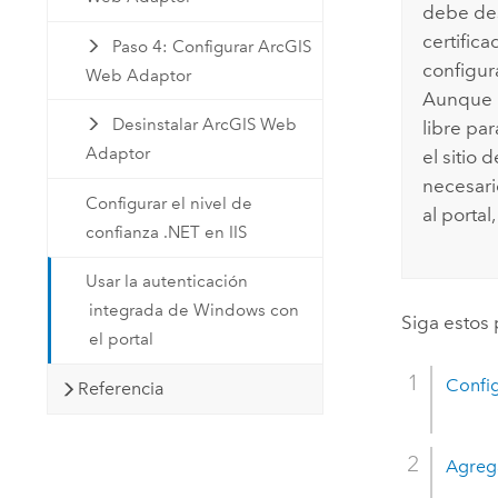
debe des
certifica
Paso 4: Configurar ArcGIS
configur
Web Adaptor
Aunque p
Desinstalar ArcGIS Web
libre par
Adaptor
el sitio 
necesari
Configurar el nivel de
al portal
confianza .NET en IIS
Usar la autenticación
integrada de Windows con
Siga estos 
el portal
Config
Referencia
Agrega