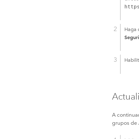
http
Haga c
Segur
Habili
Actual
A continuac
grupos de A