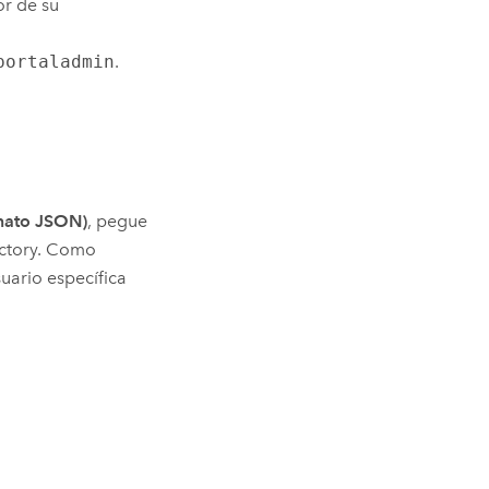
or de su
portaladmin
.
.
rmato JSON)
, pegue
ectory. Como
uario específica