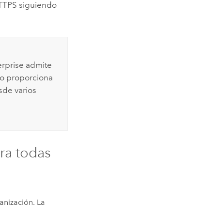
HTTPS siguiendo
rprise
admite
no proporciona
sde varios
ara todas
anización. La