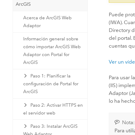
ArcGIS
Puede prot
Acerca de ArcGIS Web
(IWA). Cuan
Adaptor
Directory d
del portal.
Información general sobre
cuentas que
cómo importar ArcGIS Web
Adaptor con Portal for
Ver un víd
ArcGIS
Paso 1: Planificar la
Para usar l
configuración de Portal for
(IIS)
implem
ArcGIS
Adaptor (Ja
lo ha hecho
Paso 2: Activar HTTPS en
el servidor web
Nota:
Paso 3: Instalar ArcGIS
Para util
Web Adaptor