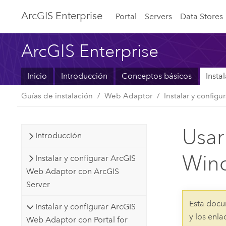
Arc
GIS Enterprise
Portal
Servers
Data Stores
ArcGIS Enterprise
Inicio
Introducción
Conceptos básicos
Insta
Guías de instalación
Web Adaptor
Instalar y config
Usar
Introducción
Wind
Instalar y configurar ArcGIS
Web Adaptor con ArcGIS
Server
Esta docu
Instalar y configurar ArcGIS
y los enl
Web Adaptor con Portal for