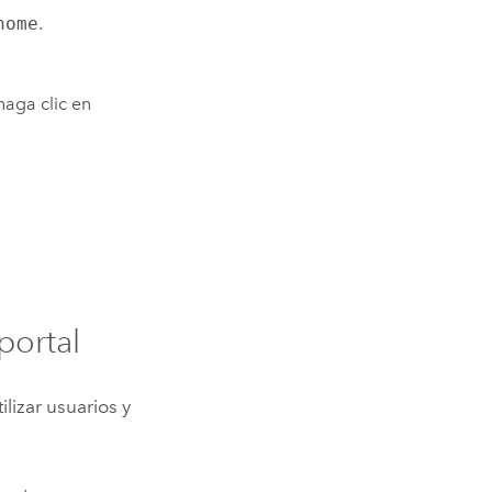
home
.
haga clic en
portal
lizar usuarios y