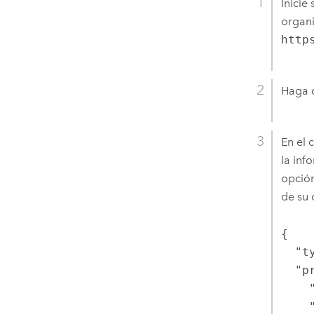
Inicie
organi
http
Haga c
En el 
la inf
opción
de su 
{

  "type": "WINDOWS",

  "properties": {

    "userPassword": "secret",

    "isPasswordEncrypted": "false",
