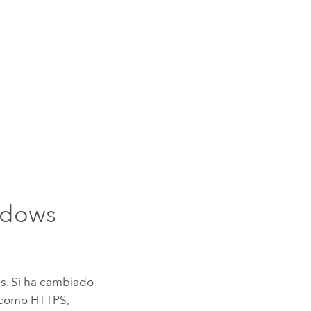
indows
s. Si ha cambiado
P como HTTPS,