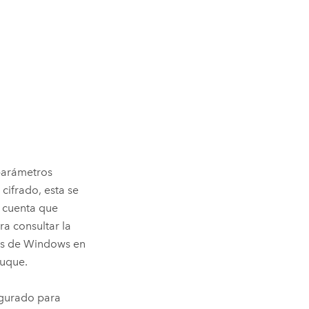
 parámetros
cifrado, esta se
 cuenta que
a consultar la
as de
Windows
en
duque.
igurado para