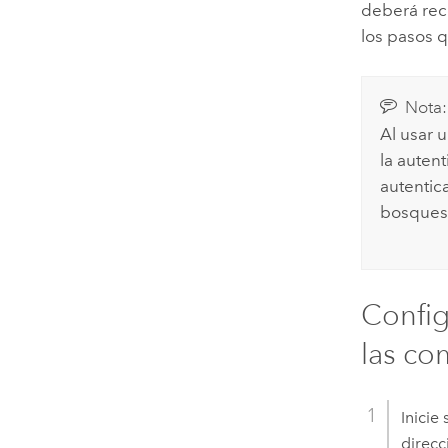
deberá reco
los pasos 
Nota:
Al usar 
la auten
autentic
bosques,
Config
las co
Inicie
direcc