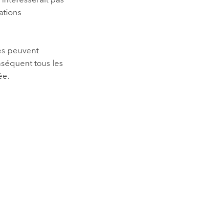
ations
es peuvent
nséquent tous les
ée.