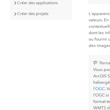
Créer des applications
L'apparence
Créer des projets
valeurs. En
contextuell
dont les in
ou fournir 
des images
Rema
Vous pou
ArcGIS S
hébergée
l’OGC
. 
l’OGC si 
format t
WMTS d'O