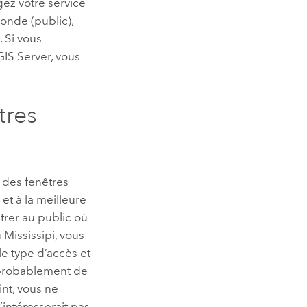
gez votre service
onde (public),
 Si vous
GIS Server
, vous
tres
 des fenêtres
 et à la meilleure
trer au public où
 Mississipi, vous
le type d’accès et
 probablement de
nt, vous ne
’intéresserait pas