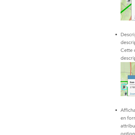
Descri
descri
Cette 
descri
Affich
en for
attribu
option