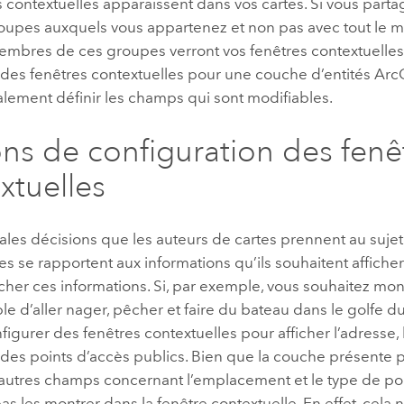
s contextuelles apparaissent dans vos cartes. Si vous parta
roupes auxquels vous appartenez et non pas avec tout le m
embres de ces groupes verront vos fenêtres contextuelles.
 des fenêtres contextuelles pour une couche d’entités
Arc
lement définir les champs qui sont modifiables.
ns de configuration des fenê
xtuelles
ales décisions que les auteurs de cartes prennent au sujet
es se rapportent aux informations qu’ils souhaitent afficher
icher ces informations. Si, par exemple, vous souhaitez mon
ible d’aller nager, pêcher et faire du bateau dans le golfe du
igurer des fenêtres contextuelles pour afficher l’adresse, 
des points d’accès publics. Bien que la couche présente
utres champs concernant l’emplacement et le type de poi
as les montrer dans la fenêtre contextuelle. En effet, cela n