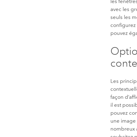
les fenêtre
avec les g
seuls les m
configurez
pouvez éga
Optio
conte
Les princip
contextuell
façon d’aff
il est poss
pouvez conf
une image 
nombreux a
souhaitez p