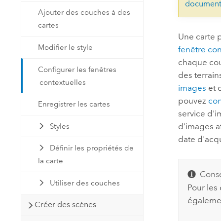
document
Ajouter des couches à des
cartes
Une carte p
Modifier le style
fenêtre con
chaque couc
Configurer les fenêtres
des terrain
contextuelles
images
et 
pouvez
con
Enregistrer les cartes
service d'
d'images af
Styles
date d'acqu
Définir les propriétés de
la carte
Conse
Utiliser des couches
Pour les
égalem
Créer des scènes