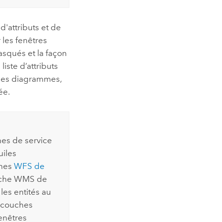
d'attributs et de
 les fenêtres
asqués et la façon
iste d’attributs
 des diagrammes,
ée.
es de service
uiles
ches
WFS de
ouche WMS de
les entités au
s couches
enêtres