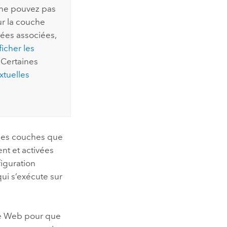
 ne pouvez pas
ur la couche
ées associées,
ficher les
 Certaines
xtuelles
 des couches que
nt et activées
figuration
qui s’exécute sur
te Web pour que