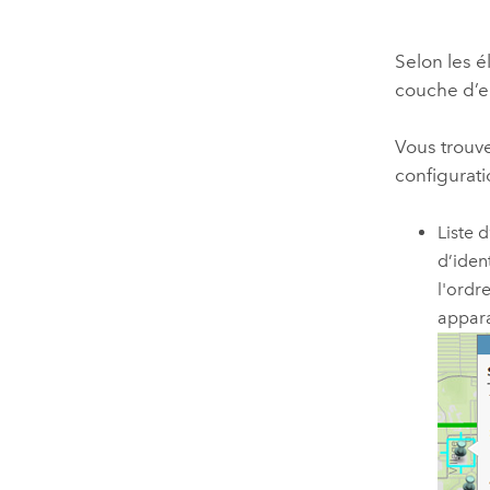
Selon les é
couche d’en
Vous trouv
configurati
Liste 
d’iden
l'ordr
appara