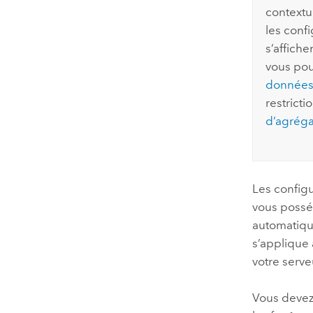
contextu
les confi
s’affich
vous pou
données
restricti
d’agréga
Les config
vous possé
automatique
s’applique 
votre serv
Vous devez