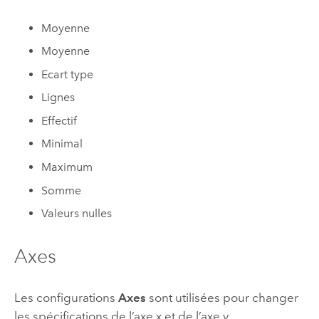
Moyenne
Moyenne
Ecart type
Lignes
Effectif
Minimal
Maximum
Somme
Valeurs nulles
Axes
Les configurations
Axes
sont utilisées pour changer
les spécifications de l’axe x et de l’axe y.