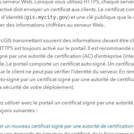
du serveur Web. Lorsque vous utilisez HTTPS, chaque serv
ctivé doit envoyer un certificat aux clients. Le certificat co
 d’identité (
gis.mycity.gov
) et une clé publique que le c
er des informations chiffrées au serveur Web.
ArcGIS
transmettant souvent des informations devant être chi
TTPS est toujours activé sur le portail. Il est recommandé d
signé par une autorité de certification (AC) d’entreprise (int
. Le portail comporte un certificat auto-signé. Un certifica
e le client ne peut pas vérifier l'identité du serveur. En re
uto-signé par un certificat signé par une autorité de certific
a sécurité de votre déploiement.
 utiliser avec le portail un certificat signé par une autorité
çons suivantes :
r un nouveau certificat signé par une autorité de certification
r une demande de signature de certificat, de la faire signer p