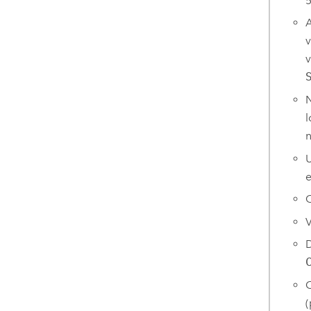
5
A
v
v
N
l
n
U
O
V
D
C