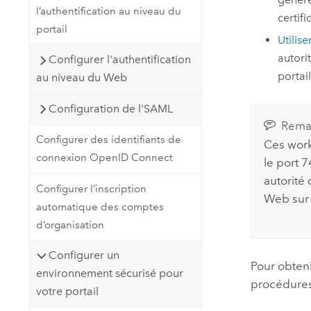
l’authentification au niveau du
certifi
portail
Utilise
autorit
Configurer l'authentification
portail
au niveau du Web
Configuration de l'SAML
Rema
Configurer des identifiants de
Ces work
connexion OpenID Connect
le port 
autorité
Configurer l’inscription
Web sur 
automatique des comptes
d’organisation
Configurer un
Pour obteni
environnement sécurisé pour
procédures 
votre portail