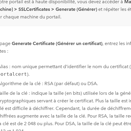
otre portail est à haute disponibilité, vous devez accéder à
Ma
chine]
>
SSLCertificates
>
Generate (Générer)
et répéter les é
r chaque machine du portail.
a page
Generate Certificate (Générer un certificat)
, entrez les i
tes :
lias : nom unique permettant d’identifier le nom du certificat
portalcert
).
lgorithme de la clé : RSA (par défaut) ou DSA.
aille de la clé : indique la taille (en bits) utilisée lors de la gén
ryptographiques servant à créer le certificat. Plus la taille est 
lé est difficile à déchiffrer. Cependant, la durée de déchiffr
hiffrées augmente avec la taille de la clé. Pour RSA, la taill
a clé est de 2 048 ou plus. Pour DSA, la taille de la clé peut êt