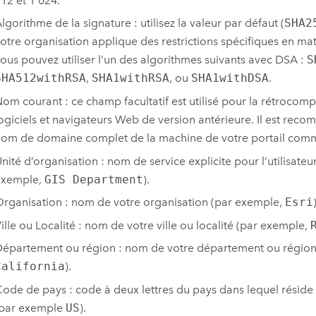
12 et 1 024.
lgorithme de la signature : utilisez la valeur par défaut (
SHA2
otre organisation applique des restrictions spécifiques en mat
ous pouvez utiliser l’un des algorithmes suivants avec DSA :
S
SHA512withRSA
,
SHA1withRSA
, ou
SHA1withDSA
.
om courant : ce champ facultatif est utilisé pour la rétrocomp
ogiciels et navigateurs Web de version antérieure. Il est recom
om de domaine complet de la machine de votre portail com
nité d’organisation : nom de service explicite pour l’utilisateur
exemple,
GIS Department
).
rganisation : nom de votre organisation (par exemple,
Esri
ille ou Localité : nom de votre ville ou localité (par exemple,
épartement ou région : nom de votre département ou région
California
).
ode de pays : code à deux lettres du pays dans lequel réside
(par exemple
US
).