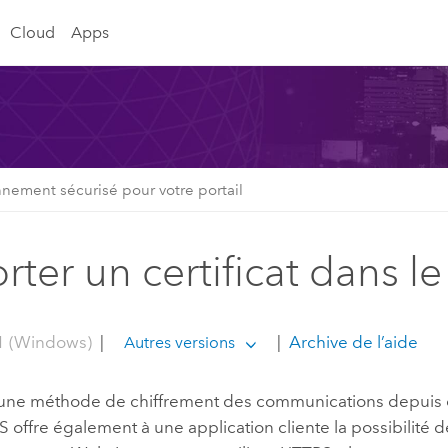
Cloud
Apps
nnement sécurisé pour votre portail
ter un certificat dans le
1 (Windows)
|
|
Archive de l’aide
Autres versions
une méthode de chiffrement des communications depuis e
offre également à une application cliente la possibilité 