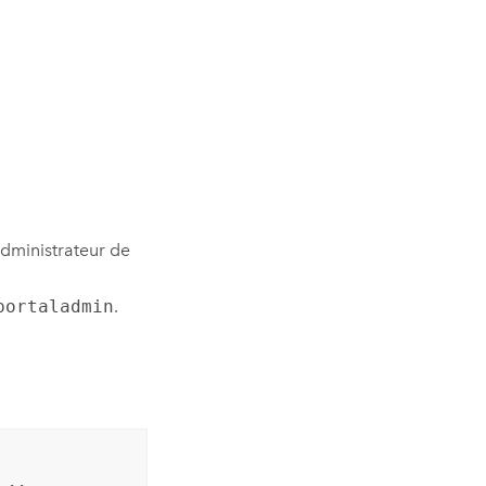
administrateur de
portaladmin
.