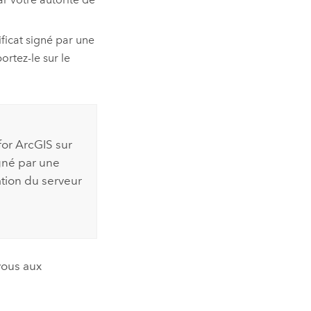
tificat signé par une
ortez-le sur le
 for ArcGIS
sur
gné par une
ation du serveur
vous aux