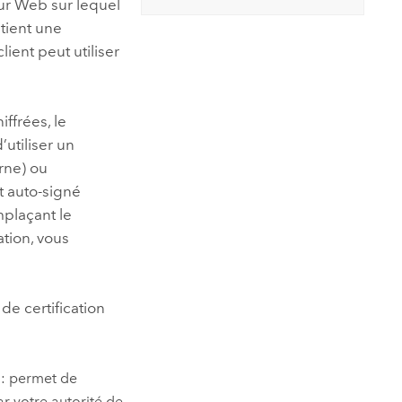
eur Web sur lequel
ntient une
lient peut utiliser
ffrées, le
’utiliser un
erne) ou
t auto-signé
mplaçant le
ation, vous
 de certification
: permet de
ar votre autorité de