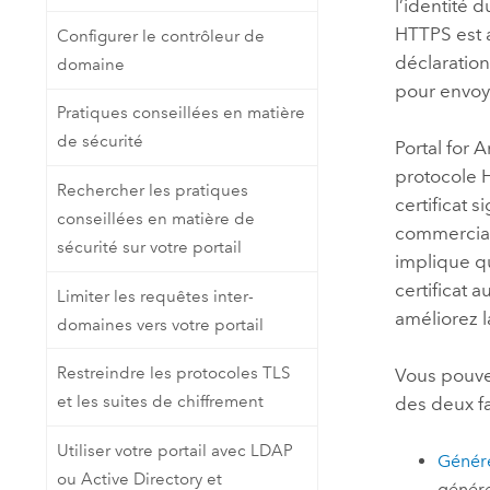
l’identité 
HTTPS est a
Configurer le contrôleur de
déclaration
domaine
pour envoy
Pratiques conseillées en matière
de sécurité
Portal for 
protocole H
Rechercher les pratiques
certificat 
conseillées en matière de
commerciale
sécurité sur votre portail
implique qu
certificat a
Limiter les requêtes inter-
améliorez l
domaines vers votre portail
Restreindre les protocoles TLS
Vous pouvez
et les suites de chiffrement
des deux fa
Utiliser votre portail avec LDAP
Génére
ou Active Directory et
génére