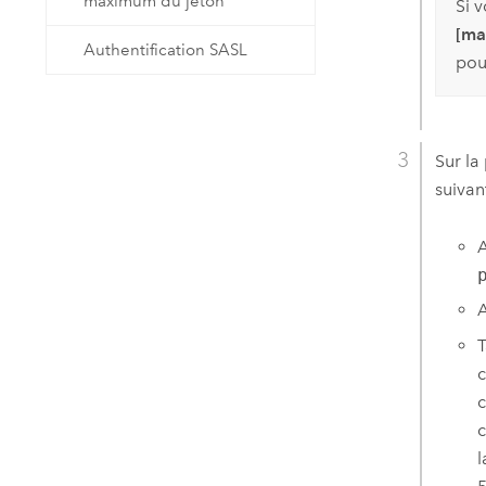
maximum du jeton
Si v
[ma
Authentification SASL
pou
Sur l
suivan
A
A
T
c
c
c
l