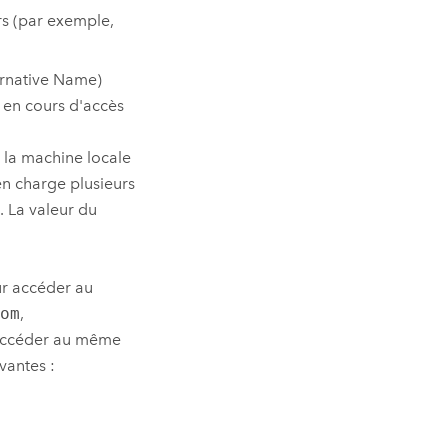
urs (par exemple,
ternative Name)
b en cours d'accès
 la machine locale
en charge plusieurs
. La valeur du
ur accéder au
om
,
 accéder au même
ivantes :