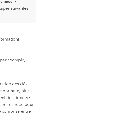
chines
>
tapes suivantes
nformations
 (par exemple,
ération des clés
importante, plus la
ement des données
e recommandée pour
re comprise entre