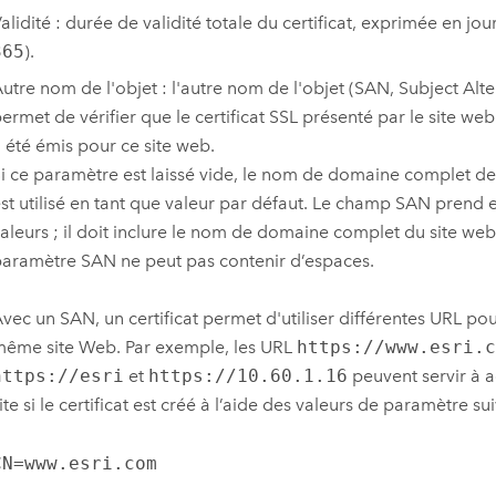
alidité : durée de validité totale du certificat, exprimée en jo
365
).
utre nom de l'objet : l'autre nom de l'objet (SAN, Subject Al
ermet de vérifier que le certificat SSL présenté par le site we
 été émis pour ce site web.
i ce paramètre est laissé vide, le nom de domaine complet de
st utilisé en tant que valeur par défaut. Le champ SAN prend 
aleurs ; il doit inclure le nom de domaine complet du site web
aramètre SAN ne peut pas contenir d’espaces.
vec un SAN, un certificat permet d'utiliser différentes URL po
ême site Web. Par exemple, les URL
https://www.esri.c
https://esri
et
https://10.60.1.16
peuvent servir à
ite si le certificat est créé à l’aide des valeurs de paramètre su
CN=www.esri.com