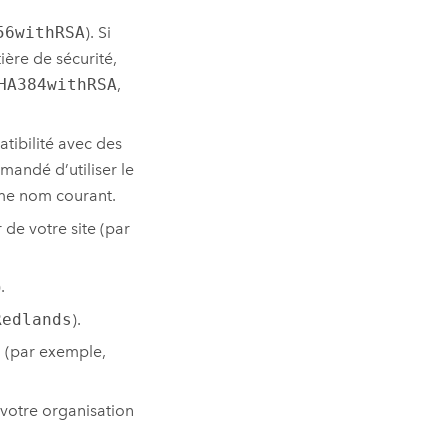
56withRSA
). Si
ière de sécurité,
HA384withRSA
,
atibilité avec des
mandé d’utiliser le
me nom courant.
 de votre site (par
).
Redlands
).
 (par exemple,
 votre organisation