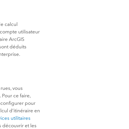
de calcul
 compte utilisateur
raire
ArcGIS
sont déduits
nterprise
.
rues, vous
 Pour ce faire,
e configurer pour
ul d’itinéraire en
ices utilitaires
 découvrir et les