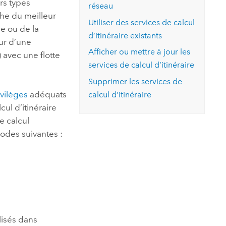
urs types
réseau
che du meilleur
Utiliser des services de calcul
ce ou de la
d’itinéraire existants
our d’une
Afficher ou mettre à jour les
 avec une flotte
services de calcul d’itinéraire
Supprimer les services de
ivilèges
adéquats
calcul d’itinéraire
lcul d’itinéraire
e calcul
odes suivantes :
ilisés dans