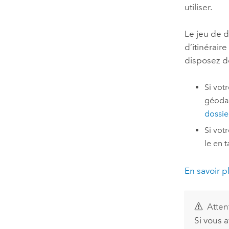
utiliser.
Le jeu de d
d’itinéraire
disposez d
Si vot
géodat
dossie
Si vot
le en t
En savoir p
Atten
Si vous 