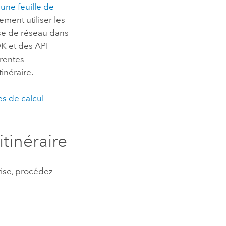
 une feuille de
ment utiliser les
lyse de réseau dans
DK et des API
érentes
tinéraire.
es de calcul
itinéraire
ise
, procédez