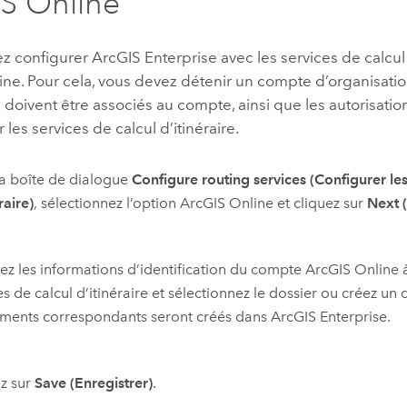
S Online
z configurer
ArcGIS Enterprise
avec les services de calcul 
ine
. Pour cela, vous devez détenir un compte d’organisati
s
doivent être associés au compte, ainsi que les autorisati
r les services de calcul d’itinéraire.
a boîte de dialogue
Configure routing services (Configurer les
raire)
, sélectionnez l’option
ArcGIS Online
et cliquez sur
Next (
sez les informations d’identification du compte
ArcGIS Online
à
es de calcul d’itinéraire et sélectionnez le dossier ou créez un
éments correspondants seront créés dans
ArcGIS Enterprise
.
z sur
Save (Enregistrer)
.