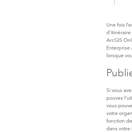
Une fois l’
d’itinérair
ArcGIS Onl
Enterprise
lorsque vou
Publi
Si vous av
pouvez l’ut
vous pouvez
votre organ
fonction de
dans votre 