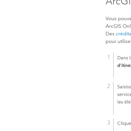
ArcGI
Vous pouve
ArcGIS Onl
Des
crédit
pour utilise
Dans l
d’itiné
Saisis
servic
les él
Clique