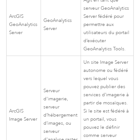
Agit en tant que
serveur
GeoAnalytics
ArcGIS
Server
fédéré pour
GeoAnalytics
GeoAnalytics
permettre aux
Server
Server
utilisateurs du portail
d’exécuter
GeoAnalytics Tools
.
Un site Image Server
autonome ou fédéré
vers lequel vous
pouvez publier des
Serveur
services d’imagerie à
d'imagerie,
partir de mosaïques.
serveur
ArcGIS
Si le site est fédéré à
d’hébergement
Image Server
un portail, vous
d’images, ou
pouvez le définir
serveur
comme serveur
d'analyse raster