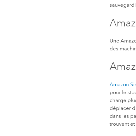
sauvegardi
Amaz
Une
Amazo
des machin
Amazo
Amazon Sim
pour le st
charge plu
déplacer d
dans les pa
trouvent et