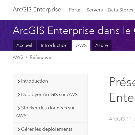
ArcGIS Enterprise
Portal
Servers
Data Stores
ArcGIS Enterprise dans le
Accueil
Introduction
AWS
Azure
AWS
Référence
Prés
Introduction
Ente
Déployer ArcGIS sur AWS
Stocker des données sur
AWS
ArcGIS 11.
Gérer les déploiements