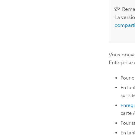
Rema
La versi
comparti
Vous pouve
Enterprise
Pour e
En tan
sur si
Enregi
carte
Pour s
En tan