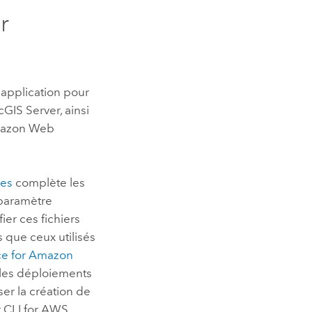
r
 application pour
cGIS Server
, ainsi
Amazon Web
ces
complète les
 paramètre
er ces fichiers
 que ceux utilisés
ce for Amazon
 les déploiements
ser la création de
r CLI for AWS
.