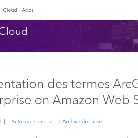
Cloud
Apps
 Cloud
entation des termes Arc
rprise on Amazon Web S
3
|
|
Archive de l’aide
Autres versions