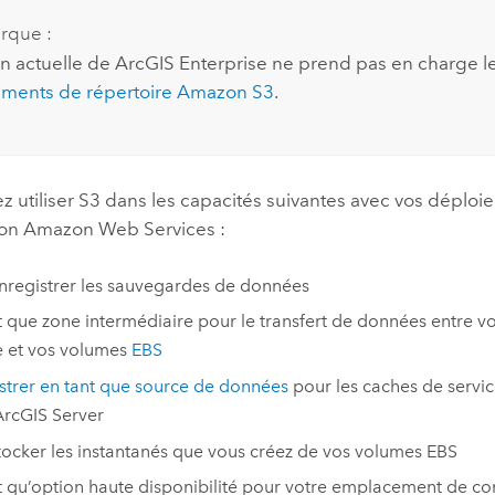
rque :
on actuelle de
ArcGIS Enterprise
ne prend pas en charge l
ments de répertoire
Amazon S3
.
z utiliser
S3
dans les capacités suivantes avec vos déplo
 on Amazon Web Services
:
nregistrer les sauvegardes de données
t que zone intermédiaire pour le transfert de données entre 
te et vos volumes
EBS
strer en tant que source de données
pour les caches de servi
ArcGIS Server
tocker les instantanés que vous créez de vos volumes
EBS
t qu’option haute disponibilité pour votre emplacement de co