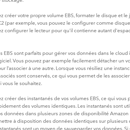
e stockage.
z créer votre propre volume
EBS
, formater le disque et le 
C2
(par exemple, vous pouvez le configurer comme disqu
 configurer le lecteur pour qu'il contienne autant d'espa
es
EBS
sont parfaits pour gérer vos données dans le clo
ogiciel. Vous pouvez par exemple facilement détacher un 
ur l’associer à une autre. Lorsque vous résiliez une instan
sociés sont conservés, ce qui vous permet de les associer
si vous le souhaitez.
z créer des instantanés de vos volumes
EBS
, ce qui vous
idement des volumes identiques. Les instantanés sont uti
os données dans plusieurs zones de disponibilité
Amazon
mettre à disposition des données identiques sur plusieur
 instantanés sont un moyen de sauvegarder vos données. Si