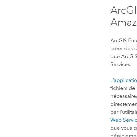
ArcGI
Amaz
ArcGIS Ent
créer des 
que
ArcGIS
Services
.
L’applicati
fichiers de
nécessaires
directement
par l’utilita
Web Servi
que vous cr
déploieme