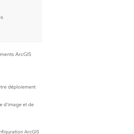
es
iements
ArcGIS
votre déploiement
ce d’image et de
nfiguration
ArcGIS