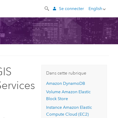
Se connecter
English
GIS
Dans cette rubrique
ervices
Amazon DynamoDB
Volume
Amazon Elastic
Block Store
Instance
Amazon Elastic
Compute Cloud (EC2)