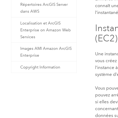
Répertoires ArcGIS Server
connaît un
dans AWS
l’instantan
Localisation et ArcGIS
Insta
Enterprise on Amazon Web
(EC2)
Services
Images AMI Amazon ArcGIS
Une insta
Enterprise
vous créez
Copyright Information
l’instance 
système d’e
Vous pouve
pouvez arrê
si elles de
concernant 
données su