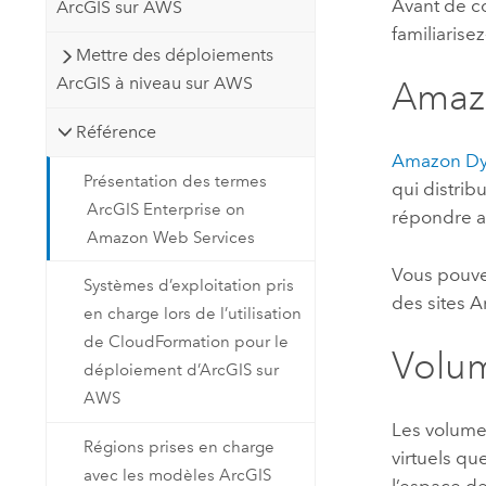
Avant de c
ArcGIS sur AWS
familiarise
Mettre des déploiements
ArcGIS à niveau sur AWS
Amaz
Référence
Amazon D
Présentation des termes
qui distrib
ArcGIS Enterprise on
répondre 
Amazon Web Services
Vous pouve
Systèmes d’exploitation pris
des sites
A
en charge lors de l’utilisation
de CloudFormation pour le
Volu
déploiement d’ArcGIS sur
AWS
Les volum
Régions prises en charge
virtuels qu
avec les modèles ArcGIS