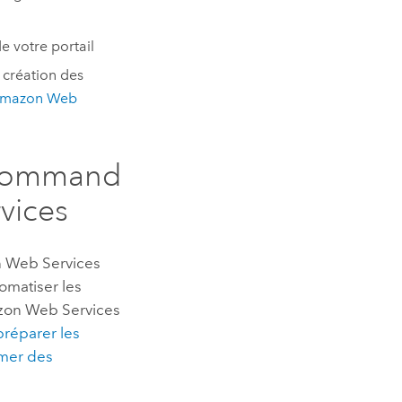
e votre portail
a création des
 Amazon Web
 Command
vices
n Web Services
omatiser les
on Web Services
préparer les
mer des