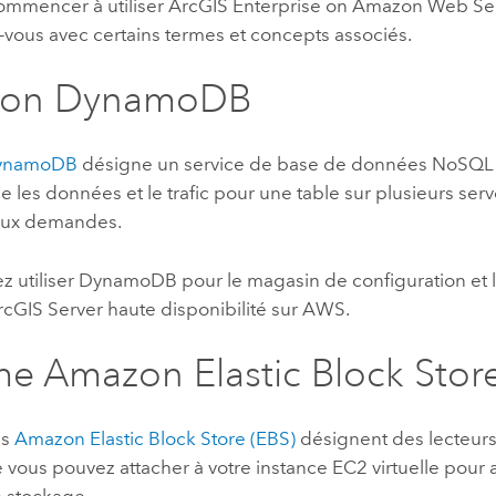
ommencer à utiliser
ArcGIS Enterprise on Amazon Web Se
z-vous avec certains termes et concepts associés.
on DynamoDB
ynamoDB
désigne un service de base de données NoSQL
ue les données et le trafic pour une table sur plusieurs ser
aux demandes.
z utiliser
DynamoDB
pour le magasin de configuration et l
rcGIS Server
haute disponibilité sur
AWS
.
me
Amazon Elastic Block Stor
es
Amazon Elastic Block Store (EBS)
désignent des lecteur
e vous pouvez attacher à votre instance
EC2
virtuelle pour