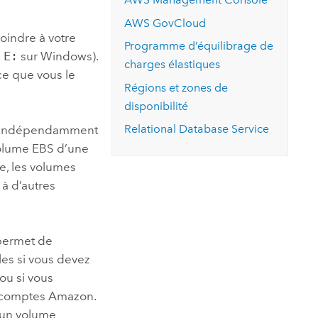
AWS GovCloud
joindre à votre
Programme d’équilibrage de
e
E:
sur
Windows
).
charges élastiques
ce que vous le
Régions et zones de
disponibilité
Relational Database Service
ud indépendamment
volume
EBS
d’une
ce, les volumes
 à d’autres
 permet de
les si vous devez
ou si vous
s comptes
Amazon
.
 un volume