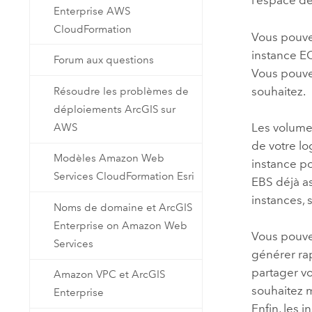
l’espace d
Enterprise AWS
CloudFormation
Vous pouve
instance
E
Forum aux questions
Vous pouvez
souhaitez.
Résoudre les problèmes de
déploiements ArcGIS sur
Les volum
AWS
de votre l
Modèles Amazon Web
instance po
Services CloudFormation Esri
EBS
déjà as
instances, 
Noms de domaine et ArcGIS
Enterprise on Amazon Web
Vous pouve
Services
générer rap
partager v
Amazon VPC et ArcGIS
souhaitez 
Enterprise
Enfin, les