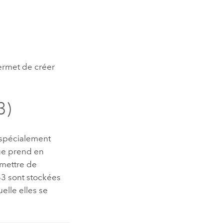
ermet de créer
3)
spécialement
ge prend en
rmettre de
S3
sont stockées
elle elles se