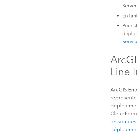
Server
En tan
Pour s
déploi
Servic
ArcGI
Line 
ArcGIS Ent
représente
déploieme
CloudForm
ressources
déploieme