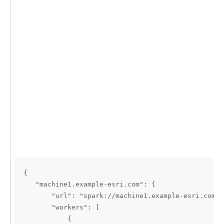
{

   "machine1.example-esri.com": {

       "url": "spark://machine1.example-esri.com:7
       "workers": [

           {
