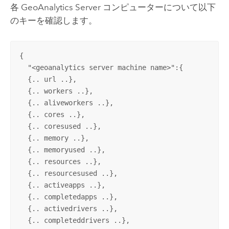
各
GeoAnalytics Server
コンピューターについて以下
のキーを確認します。
{

  "<geoanalytics server machine name>":{

  {.. url ..},

  {.. workers ..},

  {.. aliveworkers ..},

  {.. cores ..},

  {.. coresused ..},

  {.. memory ..},

  {.. memoryused ..},

  {.. resources ..},

  {.. resourcesused ..},

  {.. activeapps ..},

  {.. completedapps ..},

  {.. activedrivers ..},

  {.. completeddrivers ..},
