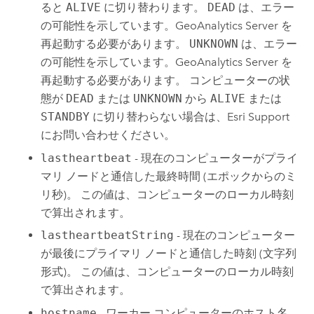
ると
ALIVE
に切り替わります。
DEAD
は、エラー
の可能性を示しています。
GeoAnalytics Server
を
再起動する必要があります。
UNKNOWN
は、エラー
の可能性を示しています。
GeoAnalytics Server
を
再起動する必要があります。 コンピューターの状
態が
DEAD
または
UNKNOWN
から
ALIVE
または
STANDBY
に切り替わらない場合は、Esri Support
にお問い合わせください。
lastheartbeat
- 現在のコンピューターがプライ
マリ ノードと通信した最終時間 (エポックからのミ
リ秒)。 この値は、コンピューターのローカル時刻
で算出されます。
lastheartbeatString
- 現在のコンピューター
が最後にプライマリ ノードと通信した時刻 (文字列
形式)。 この値は、コンピューターのローカル時刻
で算出されます。
hostname
- ワーカー コンピューターのホスト名。