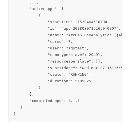
       ...,

       "activeapps": [

           {

               "starttime": 1520464610794,

               "id": "app-20180307151650-0007",

               "name": "ArcGIS GeoAnalytics (j4b98
               "cores": 7,

               "user": "agstest",

               "memoryperslave": 29491,

               "resourcesperslave": [],

               "submitdate": "Wed Mar 07 15:16:50 
               "state": "RUNNING",

               "duration": 5105025

           }

       ],

       "completedapps": [...]

   }

}