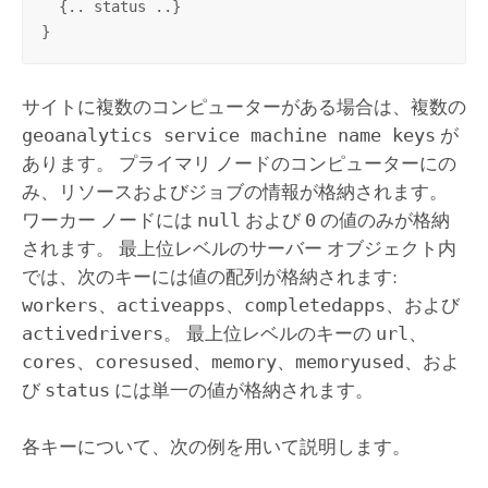
  {.. status ..}

}
サイトに複数のコンピューターがある場合は、複数の
geoanalytics service machine name keys
が
あります。 プライマリ ノードのコンピューターにの
み、リソースおよびジョブの情報が格納されます。
ワーカー ノードには
null
および
0
の値のみが格納
されます。 最上位レベルのサーバー オブジェクト内
では、次のキーには値の配列が格納されます:
workers
、
activeapps
、
completedapps
、および
activedrivers
。 最上位レベルのキーの
url
、
cores
、
coresused
、
memory
、
memoryused
、およ
び
status
には単一の値が格納されます。
各キーについて、次の例を用いて説明します。