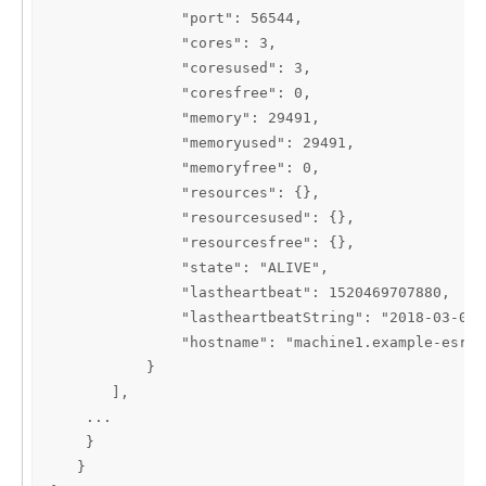
               "port": 56544,

               "cores": 3,

               "coresused": 3,

               "coresfree": 0,

               "memory": 29491,

               "memoryused": 29491,

               "memoryfree": 0,

               "resources": {},

               "resourcesused": {},

               "resourcesfree": {},

               "state": "ALIVE",

               "lastheartbeat": 1520469707880,

               "lastheartbeatString": "2018-03-07T
               "hostname": "machine1.example-esri.
           }

       ],

    ...

    }

   }
