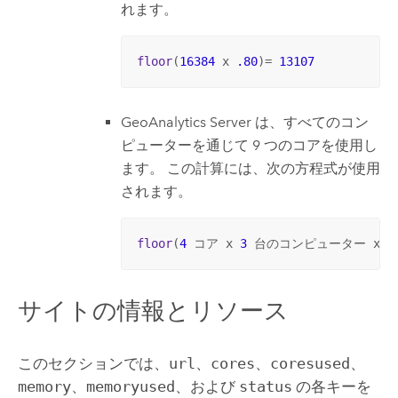
れます。
floor
(
16384
 x 
.80
)= 
13107
GeoAnalytics Server
は、すべてのコン
ピューターを通じて 9 つのコアを使用し
ます。 この計算には、次の方程式が使用
されます。
floor
(
4
 コア x 
3
 台のコンピューター x 
.
サイトの情報とリソース
このセクションでは、
url
、
cores
、
coresused
、
memory
、
memoryused
、および
status
の各キーを