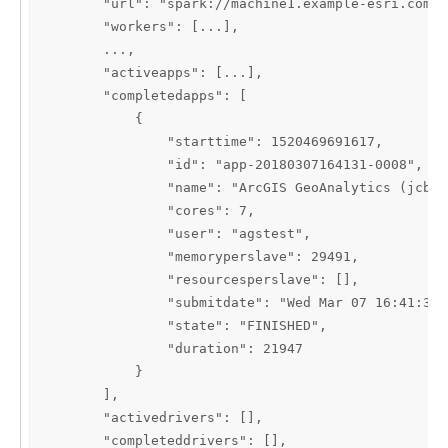
       "url": "spark://machine1.example-esri.com:7
       "workers": [...],

       ...,

       "activeapps": [...],

       "completedapps": [

           {

               "starttime": 1520469691617,

               "id": "app-20180307164131-0008",

               "name": "ArcGIS GeoAnalytics (jcb8b
               "cores": 7,

               "user": "agstest",

               "memoryperslave": 29491,

               "resourcesperslave": [],

               "submitdate": "Wed Mar 07 16:41:31 
               "state": "FINISHED",

               "duration": 21947

           }

       ],

       "activedrivers": [],

       "completeddrivers": [],
