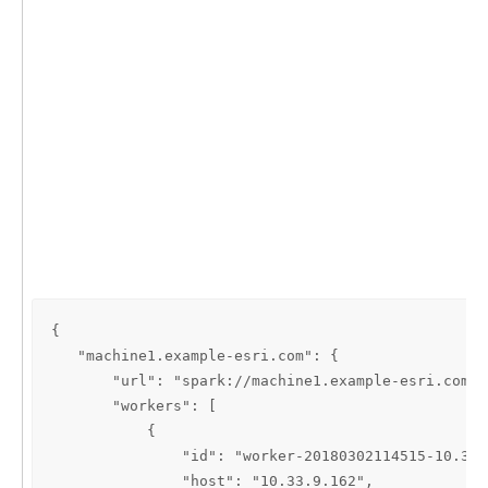
{

   "machine1.example-esri.com": {

       "url": "spark://machine1.example-esri.com:7
       "workers": [

           {

               "id": "worker-20180302114515-10.33.
               "host": "10.33.9.162",
