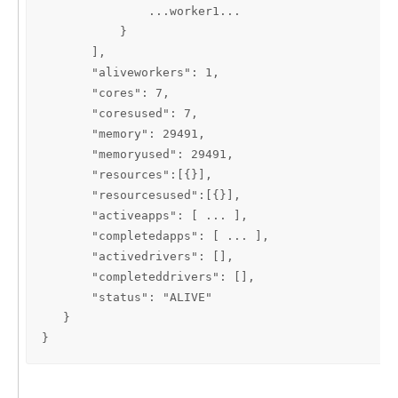
               ...worker1...

           }

       ],

       "aliveworkers": 1,

       "cores": 7,

       "coresused": 7,

       "memory": 29491,

       "memoryused": 29491,

       "resources":[{}],

       "resourcesused":[{}],

       "activeapps": [ ... ],

       "completedapps": [ ... ],

       "activedrivers": [],

       "completeddrivers": [],

       "status": "ALIVE"

   }

}