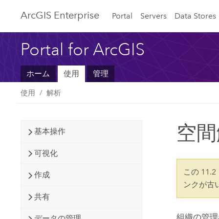
ArcGIS Enterprise
Portal
Servers
Data Stores
Portal for ArcGIS
ホーム
使用
管理
使用
解析
空間
基本操作
可視化
この 11
作成
ンクが古
共有
組織の管理
データの管理