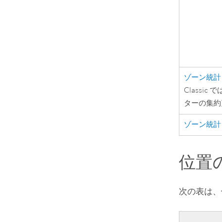
ゾーン統計
Classic
で
ターの集約
ゾーン統計
位置
次の表は、