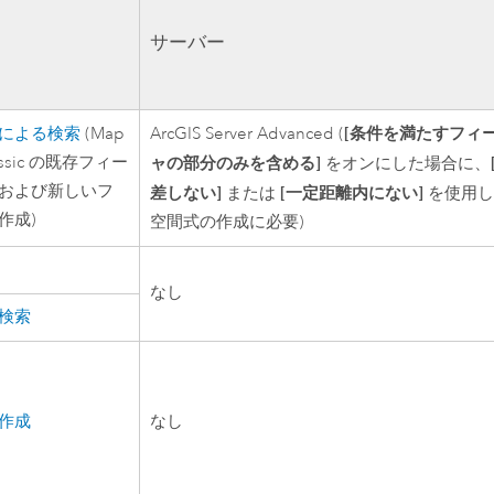
サーバー
[条件を満たすフィ
による検索
(
Map
ArcGIS Server Advanced
(
ssic
の既存フィー
ャの部分のみを含める]
をオンにした場合に、
および新しいフ
差しない]
[一定距離内にない]
または
を使用し
作成)
空間式の作成に必要)
なし
検索
作成
なし