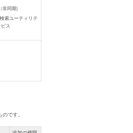
(非同期)
検索ユーティリテ
ービス
ものです。
追加の権限