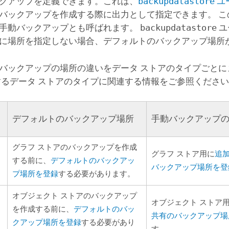
クアップを定義できます。これは、
backupdatastore
ユ
バックアップを作成する際に出力として指定できます。 こ
手動バックアップとも呼ばれます。
backupdatastore
ユ
に場所を指定しない場合、デフォルトのバックアップ場所
バックアップの場所の違いをデータ ストアのタイプごとに
するデータ ストアのタイプに関連する情報をご参照くださ
デフォルトのバックアップ場所
手動バックアップ
グラフ ストアのバックアップを作成
ト
グラフ ストア用に
追
する前に、
デフォルトのバックアッ
バックアップ場所を登
プ場所を登録
する必要があります。
オブジェクト ストアのバックアップ
オブジェクト ストア
を作成する前に、
デフォルトのバッ
共有のバックアップ場
クアップ場所を登録
する必要があり