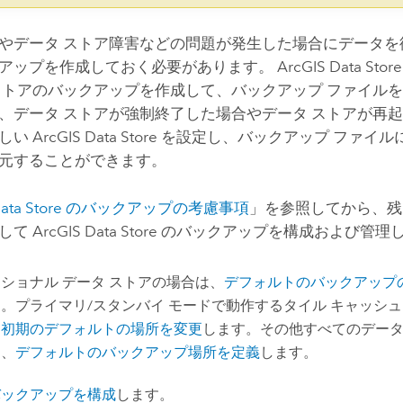
やデータ ストア障害などの問題が発生した場合にデータを
アップを作成しておく必要があります。
ArcGIS Data Store
ストアのバックアップを作成して、バックアップ ファイル
、データ ストアが強制終了した場合やデータ ストアが再
新しい
ArcGIS Data Store
を設定し、バックアップ ファイル
元することができます。
ata Store
のバックアップの考慮事項
」を参照してから、残
用して
ArcGIS Data Store
のバックアップを構成および管理
ショナル データ ストアの場合は、
デフォルトのバックアップ
。プライマリ/スタンバイ モードで動作するタイル キャッシュ
、
初期のデフォルトの場所を変更
します。その他すべてのデータ
は、
デフォルトのバックアップ場所を定義
します。
バックアップを構成
します。