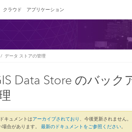
クラウド
アプリケーション
データ ストアの管理
GIS Data Store のバッ
理
.4 ドキュメントは
アーカイブされており
、今後更新されません。
い場合があります。
最新のドキュメントをご参照ください
。