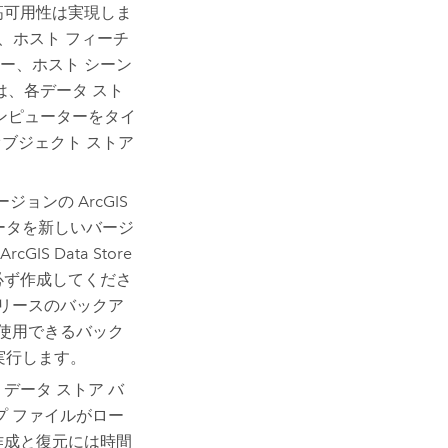
高可用性は実現しま
、ホスト フィーチ
ヤー、ホスト シーン
は、各データ スト
ンピューターをタイ
オブジェクト ストア
バージョンの
ArcGIS
ータを新しいバージ
ArcGIS Data Store
必ず作成してくださ
リリースのバックア
に使用できるバック
実行します。
データ ストア バ
プ ファイルがロー
作成と復元には時間