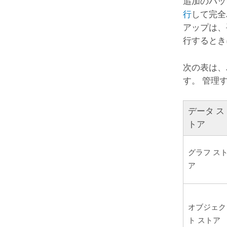
追加のバッ
行
して完全
アップは、
行するとき
次の表は、
す。 管理
データ ス
トア
グラフ ス
ア
オブジェク
ト ストア