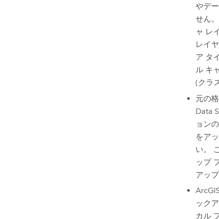
やデー
せん。
ャ レ
レイヤ
ア タ
ル キ
(クラ
元の格
Data S
ョン
をアッ
い。 
ップ 
アップ
ArcGIS
ックア
カル 