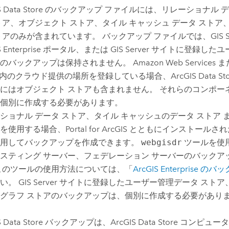
 Data Store
のバックアップ ファイルには、リレーショナル デ
トア、オブジェクト ストア、タイル キャッシュ データ ストア
トアのみが含まれています。 バックアップ ファイルでは、
GIS 
 Enterprise
ポータル、または
GIS Server
サイトに登録したユ
アのバックアップは保持されません。
Amazon Web Services
ま
内のクラウド提供の場所を登録している場合、
ArcGIS Data St
にはオブジェクト ストアも含まれません。 それらのコンポー
個別に作成する必要があります。
ショナル データ ストア、タイル キャッシュのデータ ストア 
を使用する場合、
Portal for ArcGIS
とともにインストールさ
使用してバックアップを作成できます。
webgisdr
ツールを使
スティング サーバー、フェデレーション サーバーのバックア
このツールの使用方法については、「
ArcGIS Enterprise
のバッ
さい。
GIS Server
サイトに登録したユーザー管理データ ストア、
グラフ ストアのバックアップは、個別に作成する必要があり
 Data Store
バックアップは、
ArcGIS Data Store
コンピュータ