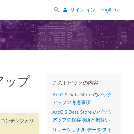
サイン イン
English
クアップ
このトピックの内容
ArcGIS Data Store
のバック
アップの考慮事項
ArcGIS Data Store
のバック
アップの保存場所と振舞い
 コンテンツとリ
リレーショナル データ スト