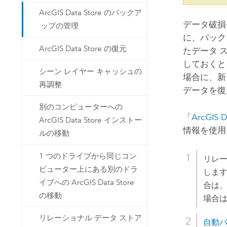
ArcGIS Data Store のバックア
データ破損
ップの管理
に、バック
ArcGIS Data Store の復元
たデータ 
しておくと
シーン レイヤー キャッシュの
場合に、
再調整
データを復
別のコンピューターへの
「
ArcGIS D
ArcGIS Data Store インストー
情報を使
ルの移動
1 つのドライブから同じコン
リレー
ピューター上にある別のドラ
します
イブへの ArcGIS Data Store
合は
の移動
場合
リレーショナル データ ストア
自動