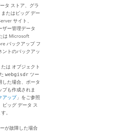
ータ ストア、グラ
、またはビッグ デー
Server
サイト、
ーザー管理データ
たは
Microsoft
ore
バックアップ フ
ネントのバックアッ
または オブジェクト
れた
webgisdr
ツー
用した場合、ポータ
ップも作成されま
クアップ
」をご参照
ビッグ データ ス
ます。
ーが故障した場合