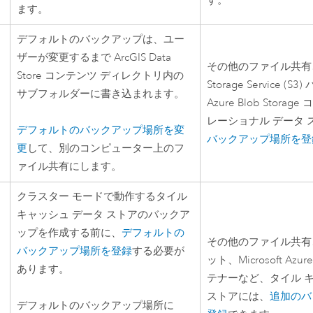
す。
ます。
デフォルトのバックアップは、ユー
ザーが変更するまで
ArcGIS Data
その他のファイル共有
Store
コンテンツ ディレクトリ内の
Storage Service (S3)
サブフォルダーに書き込まれます。
タ
Azure
Blob Stora
レーショナル データ 
デフォルトのバックアップ場所を変
バックアップ場所を登
更
して、別のコンピューター上のフ
ァイル共有にします。
クラスター モードで動作するタイル
キャッシュ データ ストアのバックア
ップを作成する前に、
デフォルトの
その他のファイル共有
バックアップ場所を登録
する必要が
ット、
Microsoft Azur
あります。
ッ
テナーなど、タイル 
タ
ストアには、
追加のバ
デフォルトのバックアップ場所に