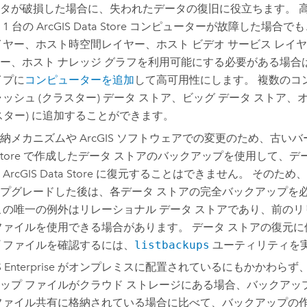
タが破損した場合に、失われたデータの復旧に役立ちます。 
 1 台の
ArcGIS Data Store
コンピューターが故障した場合でも
イヤー、ホスト時空間レイヤー、ホスト ビデオ サービス レイ
ー、ホスト ナレッジ グラフを利用可能にする必要がある場合
イプに
コンピューターを追加
して高可用性にします。 複数のコ
ャッシュ (クラスター) データ ストア、ビッグ データ ストア、
スター) に追加することができます。
納メカニズムや ArcGIS ソフトウェアでの変更のため、古い
tore
で作成したデータ ストアのバックアップを使用して、デ
の
ArcGIS Data Store
に復元することはできません。 そのため、
プグレードした後は、各データ ストアの完全バックアップを
この唯一の例外はリレーショナル データ ストアであり、前の
ファイルを使用できる場合があります。 データ ストアの復元
 ファイルを確認するには、
listbackups
ユーティリティを
 Enterprise
がオンプレミスに配置されているにもかかわらず、
ップ ファイルがクラウド ストレージにある場合、バックアッ
ファイル共有に格納されている場合に比べて、バックアップの