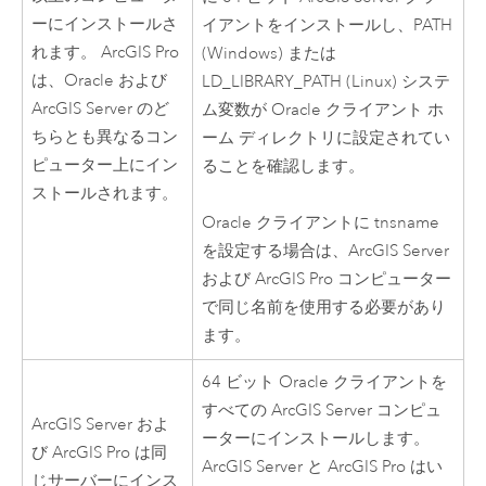
ーにインストールさ
イアントをインストールし、PATH
れます。
ArcGIS Pro
(
Windows
) または
は、
Oracle
および
LD_LIBRARY_PATH (
Linux
) システ
ArcGIS Server
のど
ム変数が
Oracle
クライアント ホ
ちらとも異なるコン
ーム ディレクトリに設定されてい
ピューター上にイン
ることを確認します。
ストールされます。
Oracle
クライアントに tnsname
を設定する場合は、
ArcGIS Server
および
ArcGIS Pro
コンピューター
で同じ名前を使用する必要があり
ます。
64 ビット
Oracle
クライアントを
すべての
ArcGIS Server
コンピュ
ArcGIS Server
およ
ーターにインストールします。
び
ArcGIS Pro
は同
ArcGIS Server
と
ArcGIS Pro
はい
じサーバーにインス