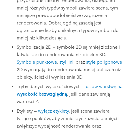
przydzielone zasoby renderowania, dlatego im
mniej różnych typów symboli zawiera scena, tym
mniejsze prawdopodobieństwo zagrożenia
renderowania. Dobrą ogólną zasadą jest
ograniczenie liczby unikalnych typów symboli do
mniej niż kilkudziesięciu.
Symbolizacja 2D — symbole 2D są mniej złożone i
łatwiejsze do renderowania niż obiekty 3D.
Symbole punktowe
,
styl linii
oraz
style poligonowe
2D wymagają do renderowania mniej obliczeń niż
obiekty, ścieżki i wyniesienia 3D.
Tryby danych wysokościowych —
ustaw warstwę na
wysokość bezwzględną
, jeśli dane zawierają
wartości Z.
Etykiety —
wyłącz etykiety
, jeśli scena zawiera
tysiące punktów, aby zmniejszyć zużycie pamięci i
zwiększyć wydajność renderowania oraz