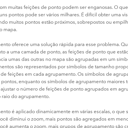
m muitas feições de ponto podem ser enganosas. O que
ns pontos pode ser vários milhares. É difícil obter uma vis
do muitos pontos estão próximos, sobrepostos ou empil
no mapa.
nto oferece uma solução rápida para esse problema. Qu
o a uma camada de ponto, as feições de ponto que estã
ância umas das outras no mapa são agrupadas em um símb
entos são representados por símbolos de tamanho prop
 de feições em cada agrupamento. Os símbolos de agru
pontos, enquanto os símbolos de agrupamento maiores t
ajustar o número de feições de ponto agrupados em agr
o raio do agrupamento.
nto é aplicado dinamicamente em várias escalas, o que s
ocê diminui o zoom, mais pontos são agregados em meno
ocê aumenta o zoom, mais grupos de agrupamento são cr