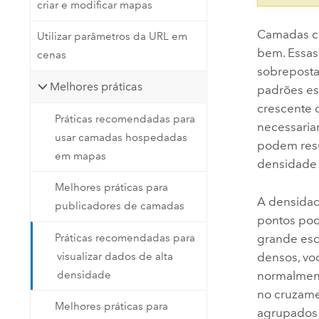
criar e modificar mapas
Camadas co
Utilizar parâmetros da URL em
bem. Essas
cenas
sobrepostas
Melhores práticas
padrões es
crescente d
Práticas recomendadas para
necessaria
usar camadas hospedadas
podem resu
em mapas
densidade é
Melhores práticas para
A densidad
publicadores de camadas
pontos pod
Práticas recomendadas para
grande esc
visualizar dados de alta
densos, voc
densidade
normalmente
no cruzame
Melhores práticas para
agrupados 