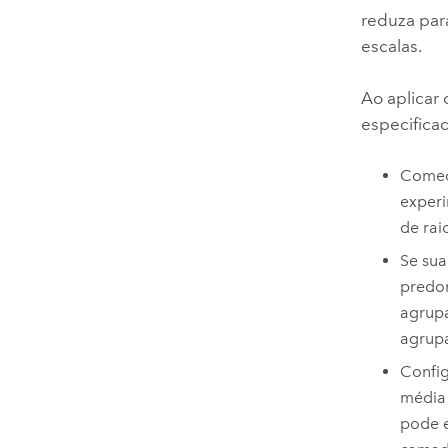
reduza par
escalas.
Ao aplicar
especifica
Comec
experi
de rai
Se sua
predo
agrupa
agrup
Config
média
pode e