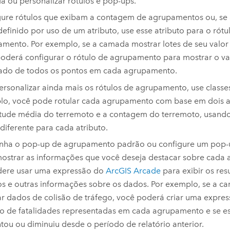
 ou personalizar rótulos e pop-ups.
ure rótulos que exibam a contagem de agrupamentos ou, se 
 definido por uso de um atributo, use esse atributo para o rótu
mento. Por exemplo, se a camada mostrar lotes de seu valor
oderá configurar o rótulo de agrupamento para mostrar o va
ado de todos os pontos em cada agrupamento.
ersonalizar ainda mais os rótulos de agrupamento, use classes
o, você pode rotular cada agrupamento com base em dois a
ude média do terremoto e a contagem do terremoto, usando
 diferente para cada atributo.
nha o pop-up de agrupamento padrão ou configure um pop-
ostrar as informações que você deseja destacar sobre cada
dere usar uma expressão do
ArcGIS Arcade
para exibir os res
os e outras informações sobre os dados. Por exemplo, se a 
r dados de colisão de tráfego, você poderá criar uma expres
 de fatalidades representadas em cada agrupamento e se e
ou ou diminuiu desde o período de relatório anterior.