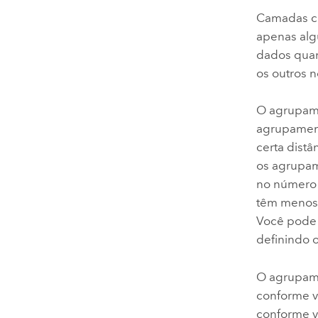
Camadas co
apenas algu
dados quan
os outros 
O agrupame
agrupament
certa dist
os agrupam
no número
têm menos 
Você pode 
definindo 
O agrupame
conforme v
conforme v