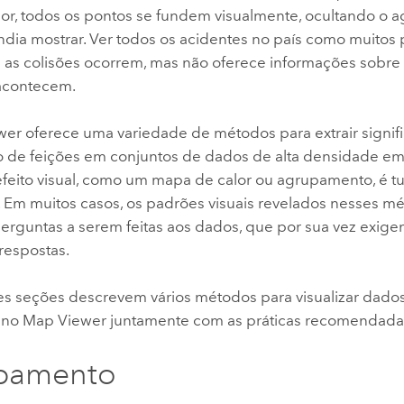
or, todos os pontos se fundem visualmente, ocultando o
ndia mostrar. Ver todos os acidentes no país como muitos
 as colisões ocorrem, mas não oferece informações sobre
acontecem.
wer
oferece uma variedade de métodos para extrair signif
ão de feições em conjuntos de dados de alta densidade em 
efeito visual, como um mapa de calor ou agrupamento, é t
. Em muitos casos, os padrões visuais revelados nesses m
erguntas a serem feitas aos dados, que por sua vez exig
respostas.
es seções descrevem vários métodos para visualizar dados
 no
Map Viewer
juntamente com as práticas recomendadas 
pamento