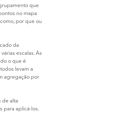
 agrupamento que
 pontos no mapa
 como, por que ou
icado da
várias escalas. Às
udo o que é
étodos levam a
em agregação por
 de alta
para aplicá-los.