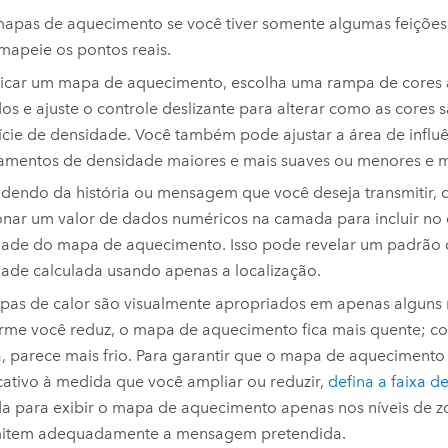
mapas de aquecimento se você tiver somente algumas feições
 mapeie os pontos reais.
icar um mapa de aquecimento, escolha uma rampa de cores 
os e ajuste o controle deslizante para alterar como as cores 
ície de densidade. Você também pode ajustar a área de influê
mentos de densidade maiores e mais suaves ou menores e mai
endo da história ou mensagem que você deseja transmitir, 
onar um valor de dados numéricos na camada para incluir no 
ade do mapa de aquecimento. Isso pode revelar um padrão d
ade calculada usando apenas a localização.
as de calor são visualmente apropriados em apenas alguns n
me você reduz, o mapa de aquecimento fica mais quente; c
, parece mais frio. Para garantir que o mapa de aqueciment
icativo à medida que você ampliar ou reduzir,
defina a faixa de
 para exibir o mapa de aquecimento apenas nos níveis de 
mitem adequadamente a mensagem pretendida.