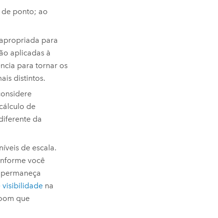
 de ponto; ao
apropriada para
são aplicadas à
ncia para tornar os
s distintos.
considere
cálculo de
iferente da
íveis de escala.
onforme você
o permaneça
 visibilidade
na
zoom que