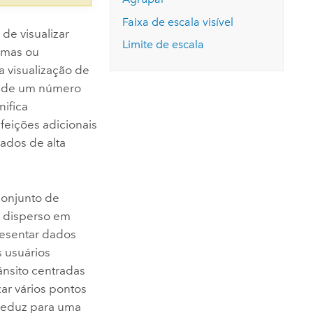
Faixa de escala visível
de visualizar
Limite de escala
imas ou
 a visualização de
ão de um número
nifica
feições adicionais
ados de alta
conjunto de
r disperso em
resentar dados
s usuários
rânsito centradas
ar vários pontos
reduz para uma