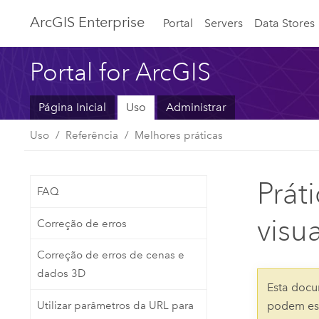
ArcGIS Enterprise
Portal
Servers
Data Stores
Portal for ArcGIS
Página Inicial
Uso
Administrar
Uso
Referência
Melhores práticas
Prát
FAQ
visu
Correção de erros
Correção de erros de cenas e
dados 3D
Esta docu
Utilizar parâmetros da URL para
podem est