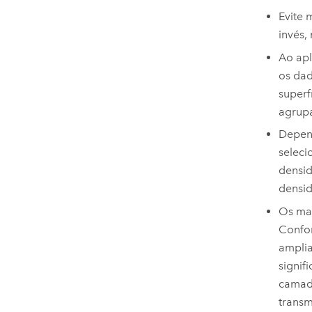
Evite 
invés,
Ao apl
os dad
superf
agrupa
Depend
seleci
densid
densid
Os map
Confor
amplia
signif
camada
trans