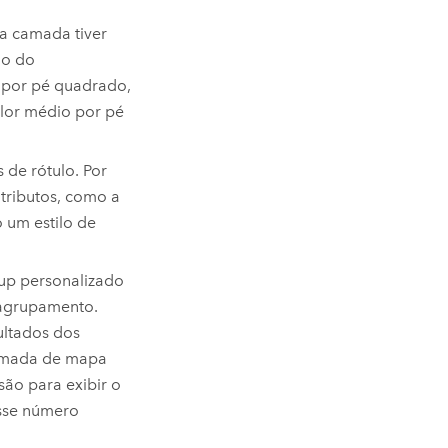
a camada tiver
lo do
 por pé quadrado,
lor médio por pé
 de rótulo. Por
tributos, como a
 um estilo de
up personalizado
 agrupamento.
ultados dos
camada de mapa
são para exibir o
sse número