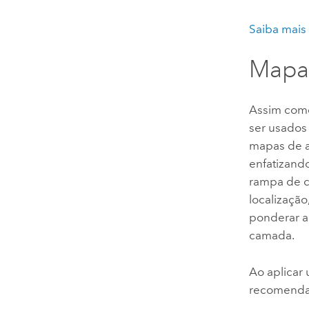
Saiba mais
Mapa
Assim co
ser usados
mapas de a
enfatizand
rampa de c
localizaçã
ponderar a
camada.
Ao aplicar
recomendad