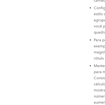
camada
Config
estilo
agrupa
você p
quadr
Para p
exempl
magnit
rótulo
Mante
para m
Consi
cálcul
mostra
número
aument