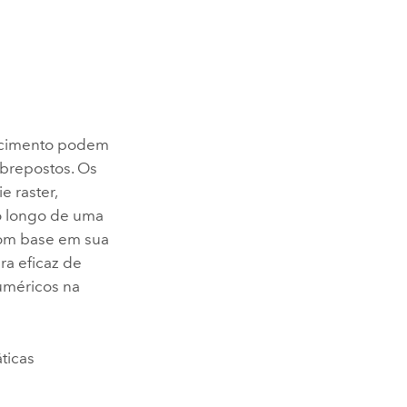
ecimento podem
obrepostos. Os
 raster,
ao longo de uma
com base em sua
a eficaz de
uméricos na
ticas