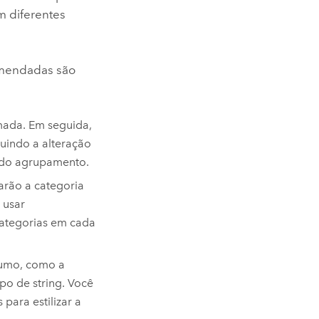
 diferentes
omendadas são
ada. Em seguida,
uindo a alteração
 do agrupamento.
arão a categoria
 usar
categorias em cada
sumo, como a
o de string. Você
para estilizar a